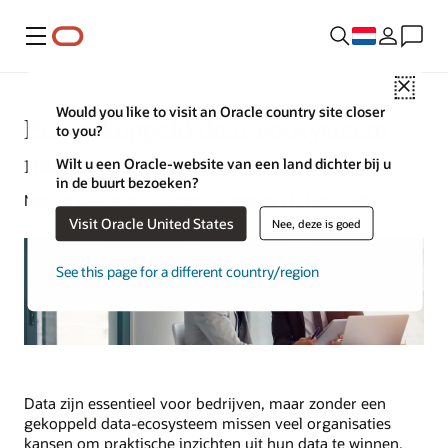
Menu
Close
Would you like to visit an Oracle country site closer
Een gekoppeld data-ecosysteem
to you?
maken
Wilt u een Oracle-website van een land dichter bij u
in de buurt bezoeken?
Natalie Gagliordi | Content Strategist | 13 juni 2023
Visit Oracle United States
Nee, deze is goed
See this page for a different country/region
Data zijn essentieel voor bedrijven, maar zonder een
gekoppeld data-ecosysteem missen veel organisaties
kansen om praktische inzichten uit hun data te winnen.