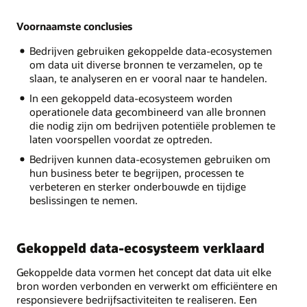
Wat
is
Voornaamste conclusies
een
gekoppeld
Bedrijven gebruiken gekoppelde data-ecosystemen
data-
om data uit diverse bronnen te verzamelen, op te
ecosysteem?
slaan, te analyseren en er vooral naar te handelen.
In een gekoppeld data-ecosysteem worden
Infrastructuur:
operationele data gecombineerd van alle bronnen
Data
die nodig zijn om bedrijven potentiële problemen te
vastgelegd,
laten voorspellen voordat ze optreden.
verzameld
Bedrijven kunnen data-ecosystemen gebruiken om
en
hun business beter te begrijpen, processen te
georganiseerd
verbeteren en sterker onderbouwde en tijdige
Analyse:
beslissingen te nemen.
Data
zoeken
en
samenvatten
Gekoppeld data-ecosysteem verklaard
Toepassingen:
Relevante
Gekoppelde data vormen het concept dat data uit elke
data
bron worden verbonden en verwerkt om efficiëntere en
naar
responsievere bedrijfsactiviteiten te realiseren. Een