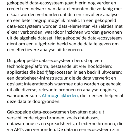
het
gekoppeld data-ecosysteem gaat hierin nog verder en
ecosysteem
creëert een netwerk van data-elementen die zodanig met
sturen
elkaar worden verbonden dat dit een zinvollere analyse
en een beter begrip mogelijk maakt. In een gekoppeld
data-ecosysteem worden data-elementen via relaties met
elkaar verbonden, waardoor inzichten worden gewonnen
uit de algehele dataset. Het gekoppelde data-ecosysteem
dient om een uitgebreid beeld van de data te geven om
een effectievere analyse uit te voeren.
Dit gekoppelde data-ecosysteem berust op een
technologieplatform, bestaande uit vier hoofddelen:
applicaties die bedrijfsprocessen in een bedrijf uitvoeren;
een databeheer-infrastructuur die de data verwerkt en
opslaat; integratietools waarmee data worden opgehaald
uit alle diverse, relevante bronnen en analyse-engines,
waaronder soms
AI-mogelijkheden
, die mensen helpen al
deze data te doorgronden.
Gekoppelde data-ecosystemen bevatten data uit
verschillende eigen bronnen, zoals databases,
datawarehouses en spreadsheets, of externe bronnen, die
via API's zijn verbonden. De data in een ecosysteem zijn