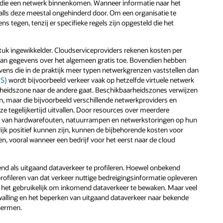
ie een netwerk binnenkomen. Wanneer informatie naar het
walls deze meestal ongehinderd door. Om een organisatie te
tegen, tenzij er specifieke regels zijn opgesteld die het
uk ingewikkelder. Cloudserviceproviders rekenen kosten per
van gegevens over het algemeen gratis toe. Bovendien hebben
ens die in de praktijk meer typen netwerkgrenzen vaststellen dan
WS)
wordt bijvoorbeeld verkeer vaak op hetzelfde virtuele netwerk
heidszone naar de andere gaat. Beschikbaarheidszones verwijzen
n, maar die bijvoorbeeld verschillende netwerkproviders en
ze tegelijkertijd uitvallen. Door resources over meerdere
t van hardwarefouten, natuurrampen en netwerkstoringen op hun
ijk positief kunnen zijn, kunnen de bijbehorende kosten voor
, vooral wanneer een bedrijf voor het eerst naar de cloud
end als uitgaand dataverkeer te profileren. Hoewel onbekend
rofileren van dat verkeer nuttige bedreigingsinformatie opleveren
is het gebruikelijk om inkomend dataverkeer te bewaken. Maar veel
alling en het beperken van uitgaand dataverkeer naar bekende
hermen.