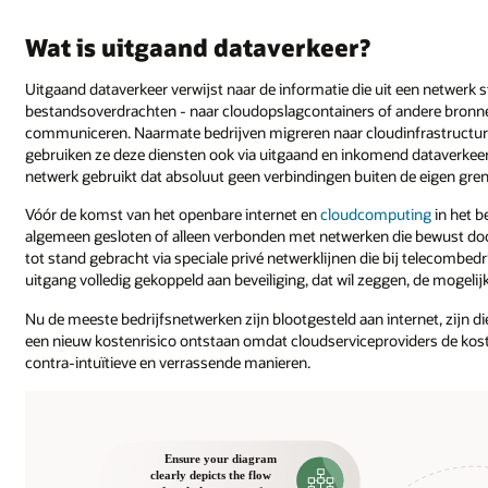
Wat is uitgaand dataverkeer?
Uitgaand dataverkeer verwijst naar de informatie die uit een netwerk s
bestandsoverdrachten - naar cloudopslagcontainers of andere bronnen
communiceren. Naarmate bedrijven migreren naar cloudinfrastructur
gebruiken ze deze diensten ook via uitgaand en inkomend dataverkeer. 
netwerk gebruikt dat absoluut geen verbindingen buiten de eigen grenz
Vóór de komst van het openbare internet en
cloudcomputing
in het b
algemeen gesloten of alleen verbonden met netwerken die bewust doo
tot stand gebracht via speciale privé netwerklijnen die bij telecombed
uitgang volledig gekoppeld aan beveiliging, dat wil zeggen, de mogelij
Nu de meeste bedrijfsnetwerken zijn blootgesteld aan internet, zijn d
een nieuw kostenrisico ontstaan omdat cloudserviceproviders de kos
contra-intuïtieve en verrassende manieren.