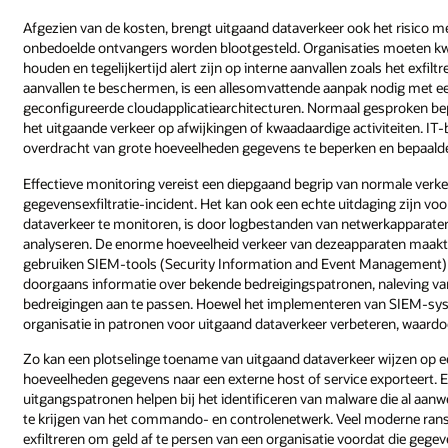
Afgezien van de kosten, brengt uitgaand dataverkeer ook het risico 
onbedoelde ontvangers worden blootgesteld. Organisaties moeten kwaa
houden en tegelijkertijd alert zijn op interne aanvallen zoals het exfi
aanvallen te beschermen, is een allesomvattende aanpak nodig met e
geconfigureerde cloudapplicatiearchitecturen. Normaal gesproken bep
het uitgaande verkeer op afwijkingen of kwaadaardige activiteiten. 
overdracht van grote hoeveelheden gegevens te beperken en bepaald
Effectieve monitoring vereist een diepgaand begrip van normale verke
gegevensexfiltratie-incident. Het kan ook een echte uitdaging zijn vo
dataverkeer te monitoren, is door logbestanden van netwerkapparaten
analyseren. De enorme hoeveelheid verkeer van dezeapparaten maakt d
gebruiken SIEM-tools (Security Information and Event Management) 
doorgaans informatie over bekende bedreigingspatronen, naleving v
bedreigingen aan te passen. Hoewel het implementeren van SIEM-syst
organisatie in patronen voor uitgaand dataverkeer verbeteren, waardoo
Zo kan een plotselinge toename van uitgaand dataverkeer wijzen op ee
hoeveelheden gegevens naar een externe host of service exporteert. 
uitgangspatronen helpen bij het identificeren van malware die al aanwe
te krijgen van het commando- en controlenetwerk. Veel moderne ra
exfiltreren om geld af te persen van een organisatie voordat die geg