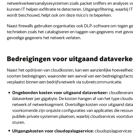
netwerkverkeersanalysesystemen zoals packet sniffers en analyses 
kunnen IT helpen exfiltratie te detecteren. Uitgangsfiltering, waarbij I
wordt beschouwd, helpt ook om deze risico's te beperken.
Naast firewalls gebruiken organisaties ook DLP-software om tegen g
technieken zoals het catalogiseren en taggen van gegevens met gevoe
gevoelige gegevens het netwerk verlaten.
Bedreigingen voor uitgaand dataverkee
Naast het opdrijven van cloudkosten, kan een aanzienlijke hoeveelhei
soorten bedreigingen, waaronder een aanval van een bedreigingsfactor 
verplaatst binnen een bedrijfsnetwerk via subnetcommunicatie.
Ongebonden kosten voor uitgaand dataverkeer:
cloudleveranc
dataverkeer per gigabyte. De kosten hangen af van het type cloudse
netwerk of netwerksegment. Overtollige kosten voor uitgaand dat
voorkomende zijn onjuiste configuraties van applicaties die resour
publiek-private systemen plaatsen, waarbij cloudservices voortd
sturen.
Uitgangskosten voor cloudopslagservice:
cloudopslagservices 