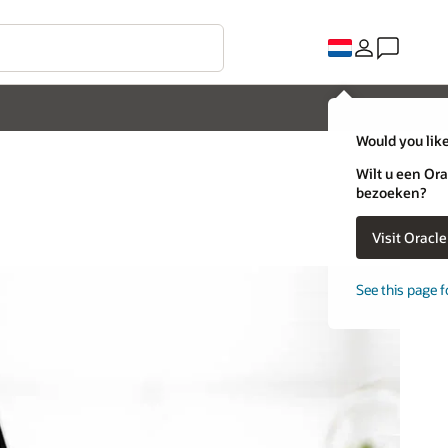
Would you like
Wilt u een Ora
bezoeken?
Visit Oracl
See this page f