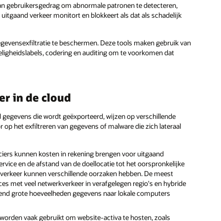
van gebruikersgedrag om abnormale patronen te detecteren,
T uitgaand verkeer monitort en blokkeert als dat als schadelijk
egevensexfiltratie te beschermen. Deze tools maken gebruik van
ligheidslabels, codering en auditing om te voorkomen dat
r in de cloud
d gegevens die wordt geëxporteerd, wijzen op verschillende
op het exfiltreren van gegevens of malware die zich lateraal
iers kunnen kosten in rekening brengen voor uitgaand
rvice en de afstand van de doellocatie tot het oorspronkelijke
averkeer kunnen verschillende oorzaken hebben. De meest
ces met veel netwerkverkeer in verafgelegen regio's en hybride
urend grote hoeveelheden gegevens naar lokale computers
worden vaak gebruikt om website-activa te hosten, zoals