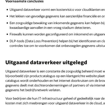
Voornaamste conclusies
Uitgaand dataverkeer vormt een kostenrisico voor cloudklanten en e
Het lekken van gevoelige gegevens kan aanzienlijke financiële en o
Een zorgvuldige bewaking van inkomende gegevens kan helpen bij 
kwaadaardige aanvallen in een vroeg stadium detecteren.
Firewalls kunnen worden geconfigureerd om inkomend en uitgaand 
DLP-tools (Data Loss Prevention) helpen bij het identificeren en c
controles toe om te voorkomen dat onbevoegden gegevens uitstu
Uitgaand dataverkeer uitgelegd
Uitgaand dataverkeer is een constante die zorgvuldig beheerd moet wo
bijvoorbeeld zijn productcatalogus op een klantgerichte website plaa
catalogus wordt onderhouden en het internet doorkruisen om de browser
gegevens deelt met dochterondernemingen of partners of via internet
gegevens het bedrijfsnetwerk verlaten.
Voor bedrijven die hun IT-infrastructuur geheel of gedeeltelijk naar d
kosten met zich meebrengen voor uitgaand dataverkeer in de cloud, af