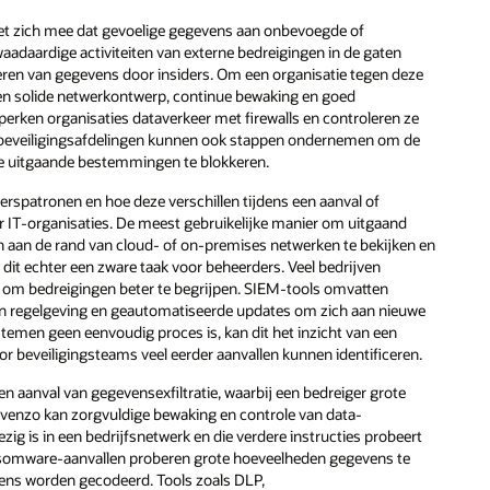
met zich mee dat gevoelige gegevens aan onbevoegde of
daardige activiteiten van externe bedreigingen in de gaten
ltreren van gegevens door insiders. Om een organisatie tegen deze
en solide netwerkontwerp, continue bewaking en goed
erken organisaties dataverkeer met firewalls en controleren ze
IT-beveiligingsafdelingen kunnen ook stappen ondernemen om de
e uitgaande bestemmingen te blokkeren.
erspatronen en hoe deze verschillen tijdens een aanval of
or IT-organisaties. De meest gebruikelijke manier om uitgaand
 aan de rand van cloud- of on-premises netwerken te bekijken en
it echter een zware taak voor beheerders. Veel bedrijven
om bedreigingen beter te begrijpen. SIEM-tools omvatten
an regelgeving en geautomatiseerde updates om zich aan nieuwe
emen geen eenvoudig proces is, kan dit het inzicht van een
r beveiligingsteams veel eerder aanvallen kunnen identificeren.
n aanval van gegevensexfiltratie, waarbij een bedreiger grote
Evenzo kan zorgvuldige bewaking en controle van data-
zig is in een bedrijfsnetwerk en die verdere instructies probeert
nsomware-aanvallen proberen grote hoeveelheden gegevens te
evens worden gecodeerd. Tools zoals DLP,