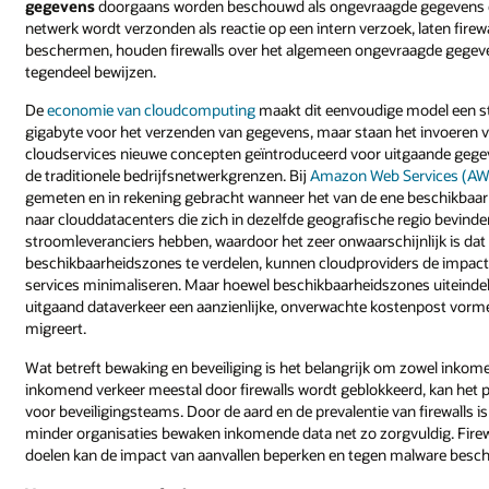
gegevens
doorgaans worden beschouwd als ongevraagde gegevens d
netwerk wordt verzonden als reactie op een intern verzoek, laten fire
beschermen, houden firewalls over het algemeen ongevraagde gegevens 
tegendeel bewijzen.
De
economie van cloudcomputing
maakt dit eenvoudige model een st
gigabyte voor het verzenden van gegevens, maar staan het invoeren 
cloudservices nieuwe concepten geïntroduceerd voor uitgaande gegev
de traditionele bedrijfsnetwerkgrenzen. Bij
Amazon Web Services (A
gemeten en in rekening gebracht wanneer het van de ene beschikbaar
naar clouddatacenters die zich in dezelfde geografische regio bevinde
stroomleveranciers hebben, waardoor het zeer onwaarschijnlijk is dat 
beschikbaarheidszones te verdelen, kunnen cloudproviders de impac
services minimaliseren. Maar hoewel beschikbaarheidszones uiteindel
uitgaand dataverkeer een aanzienlijke, onverwachte kostenpost vormen
migreert.
Wat betreft bewaking en beveiliging is het belangrijk om zowel inkom
inkomend verkeer meestal door firewalls wordt geblokkeerd, kan het p
voor beveiligingsteams. Door de aard en de prevalentie van firewalls 
minder organisaties bewaken inkomende data net zo zorgvuldig. Firew
doelen kan de impact van aanvallen beperken en tegen malware besc