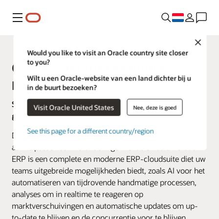
Menu
Close
Would you like to visit an Oracle country site closer
to you?
Oracle Enterprise Resource
Wilt u een Oracle-website van een land dichter bij u
Planning (ERP)
in de buurt bezoeken?
Snelle veranderingen vergen een superieure, AI-
Visit Oracle United States
Nee, deze is goed
gestuurde Finance.
See this page for a different country/region
De leiders van morgen zijn het best in staat om zich nu
aan te passen aan veranderingen. Oracle Fusion Cloud
ERP is een complete en moderne ERP-cloudsuite diet uw
teams uitgebreide mogelijkheden biedt, zoals AI voor het
automatiseren van tijdrovende handmatige processen,
analyses om in realtime te reageren op
marktverschuivingen en automatische updates om up-
to-date te blijven en de concurrentie voor te blijven.