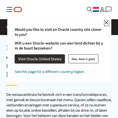
Menu
Close
Webinars
Business Insights
Would you like to visit an Oracle country site closer
to you?
Wilt u een Oracle-website van een land dichter bij u
Bied gasten een uitzonderlijke
in de buurt bezoeken?
ervaring met een krachtig digitaal
Visit Oracle United States
Nee, deze is goed
transactieplatform voor al uw
See this page for a different country/region
kanalen.
De restaurantbranche bevindt zich in een transformatieproces,
met gemak en keuze bovenaan het menu. Gasten willen naadloze,
verbonden ervaringen met superieure service, of ze nu komen
eten op locatie, online bestellen, afhalen bij uw drive-in, of laten
bezorgen. Voor het beheren van deze kanalen en het bieden van