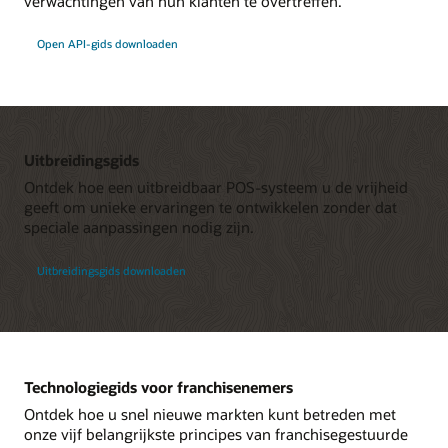
verwachtingen van hun klanten te overtreffen.
Open API-gids downloaden
Uitbreidingsgids
Ontdek hoe een uitbreidbaar POS-systeem u de vrijheid
geeft om unieke ervaringen te ontwikkelen zonder dat
speciale aanpassingen nodig zijn.
Uitbreidingsgids downloaden
Technologiegids voor franchisenemers
Ontdek hoe u snel nieuwe markten kunt betreden met
onze vijf belangrijkste principes van franchisegestuurde