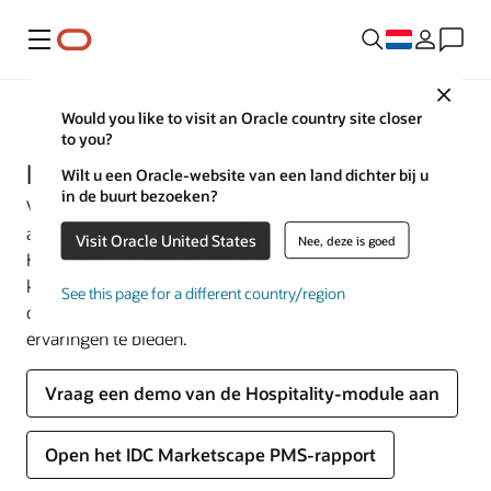
Menu
Close
Branches
Would you like to visit an Oracle country site closer
to you?
Horeca
Wilt u een Oracle-website van een land dichter bij u
in de buurt bezoeken?
Verdien de loyaliteit van uw gasten met vlekkeloze
activiteiten, van lobby tot backoffice. De Oracle
Visit Oracle United States
Nee, deze is goed
Hospitality-technologie verbindt evenementenverkoop,
kamers van gasten, beheer- en POS-systemen en biedt
See this page for a different country/region
de integraties die u nodig hebt om uitzonderlijke
ervaringen te bieden.
Vraag een demo van de Hospitality-module aan
Open het IDC Marketscape PMS-rapport