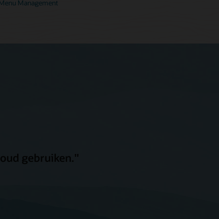
e Menu Management
loud gebruiken."