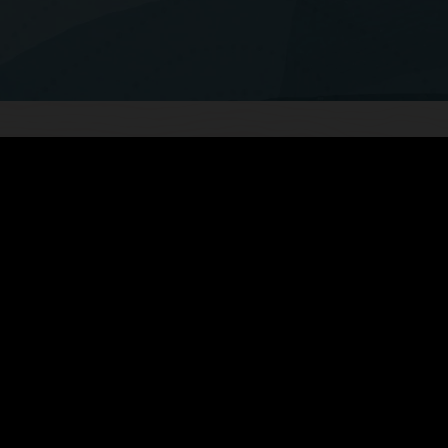
oor verkooppunthardware
md op de unieke behoef
hotel food & beverage
k doen aan uw
Versnel de service 
hardware