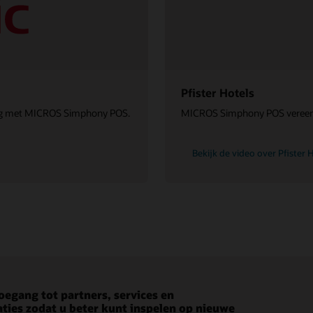
Pfister Hotels
ring met MICROS Simphony POS.
MICROS Simphony POS vereenvo
Bekijk de video over Pfister H
toegang tot partners, services en
eer u met webcasts en podcasts - voor de
 welke nieuwe functies en functionaliteit
aties zodat u beter kunt inspelen op nieuwe
te markttrends, nieuwe producten en 'tips
kbaar zijn in nieuwe oplossingsreleases.