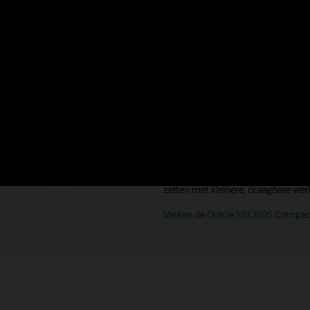
bouwde F&B-hardware die
Rust uw personeel uit met hotelh
het geval van morsen, vallen
locatie kunnen bedienen, van de r
Verken de Oracle MICROS Tablet 7
 het restaurant
Creëer pop-upservic
draagbare F&B-har
geven, en verkort de
en te laten kopen.
Creëer nieuwe mogelijkheden om gas
inkomsten te genereren door tijdeli
y
zetten met kleinere, draagbare wer
Verken de Oracle MICROS Compact