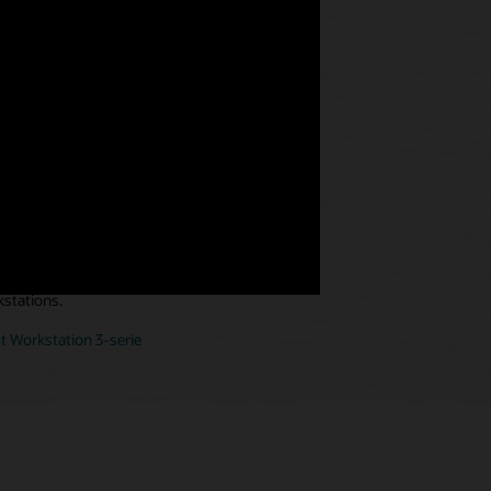
ardware waarmee ze gasten overal op uw
eceptie tot het zwembad.
00-serie
elocaties met
dware
ten beter van dienst te zijn en extra
jke of externe servicelocaties op te
kstations.
 Workstation 3-serie