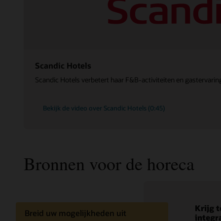
Scandic Hotels
Scandic Hotels verbetert haar F&B-activiteiten en gasterva
Bekijk de video over Scandic Hotels (0:45)
Bronnen voor de horeca
Krijg 
Inform
Ontdek
Breid uw mogelijkheden uit
integr
nieuws
beschi