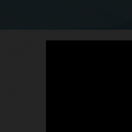
Kies v
afgeste
Laat hardware geen afbreu
esthetiek