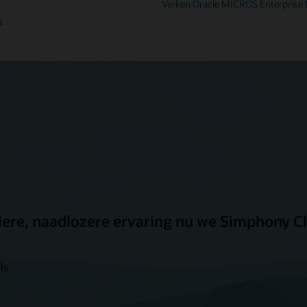
Verken Oracle MICROS Enterpris
s
ere, naadlozere ervaring nu we Simphony C
ls