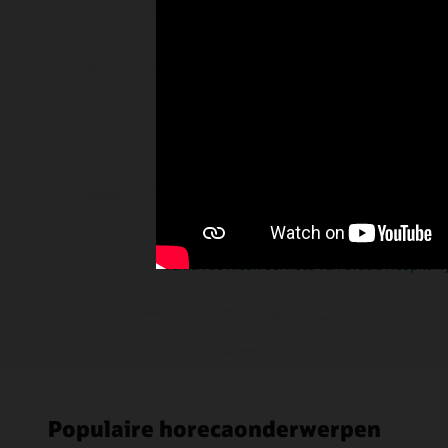
Implementeer slimme, stijlvolle, speciaal ge
robuust is in alle situaties op locatie, zoals in 
en extreme temperaturen.
Verken Oracle MICROS Workstation 8
Bied selfserviceopties voor
Versnel het bestellen, zorg dat gasten meer uit
wachttijden door gasten rechtstreeks via kiosk
Verken de Kiosk-services van Oracle Hospitalit
Populaire horecaonderwerpen