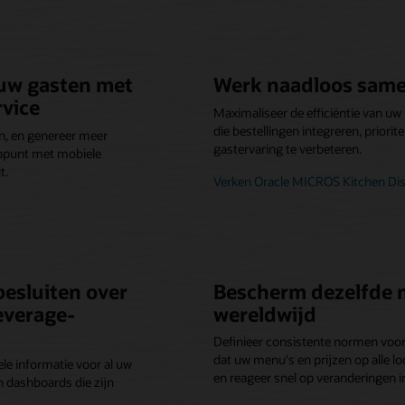
uw gasten met
Werk naadloos same
vice
Maximaliseer de efficiëntie van 
die bestellingen integreren, priori
an, en genereer meer
gastervaring te verbeteren.
oppunt met mobiele
t.
Verken Oracle MICROS Kitchen Di
esluiten over
Bescherm dezelfde
everage-
wereldwijd
Definieer consistente normen voor 
dat uw menu's en prijzen op alle lo
ele informatie voor al uw
en reageer snel op veranderingen i
n dashboards die zijn