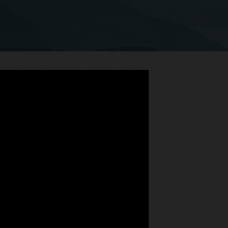
 die is
ten voor
met mobiele F&B-