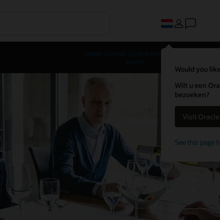
Neem contact op met een horeca-
expert
Would you like
Wilt u een Ora
bezoeken?
Visit Oracl
See this page f