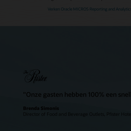
Verken Oracle MICROS Reporting and Analytic
"Onze gasten hebben 100% een snell
Brenda Simonis
Director of Food and Beverage Outlets, Pfister Hote