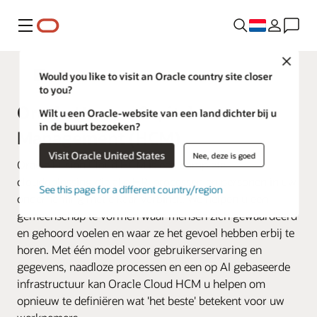
Menu
Close
Fusion Applications
Would you like to visit an Oracle country site closer
to you?
Oracle Human Capital
Wilt u een Oracle-website van een land dichter bij u
in de buurt bezoeken?
Management (HCM)
Visit Oracle United States
Nee, deze is goed
Oracle Fusion Cloud HCM is een complete
cloudoplossing die alle HR-processen en personen in uw
See this page for a different country/region
onderneming met elkaar verbindt. We helpen u een
gemeenschap te vormen waar mensen zich gewaardeerd
en gehoord voelen en waar ze het gevoel hebben erbij te
horen. Met één model voor gebruikerservaring en
gegevens, naadloze processen en een op AI gebaseerde
infrastructuur kan Oracle Cloud HCM u helpen om
opnieuw te definiëren wat 'het beste' betekent voor uw