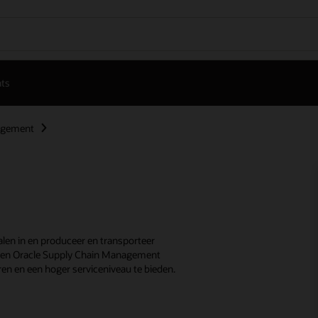
hts
agement
len in en produceer en transporteer
ty en Oracle Supply Chain Management
ren en een hoger serviceniveau te bieden.