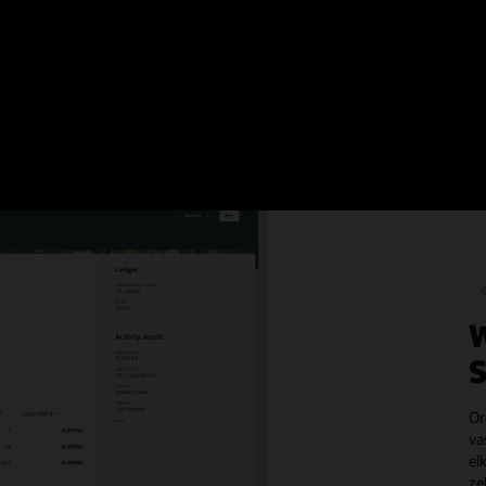
 Oracle Fusion Cloud Sust
W
S
Or
va
el
ze