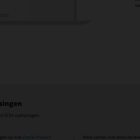
va
image
+
singen
oud SCM-oplossingen:
ngen op met
Oracle Product
Werk samen met ethische leve