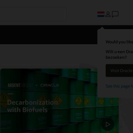
Would you like
Wilt u een Ora
bezoeken?
Visit Oracl
See this page f