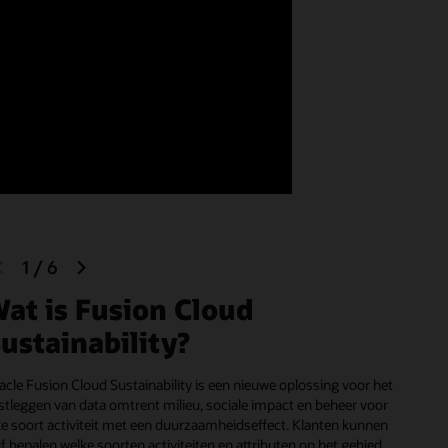
ainability
previous
next
1
/
6
slide
slide
at is Fusion Cloud
ustainability?
acle Fusion Cloud Sustainability is een nieuwe oplossing voor het
stleggen van data omtrent milieu, sociale impact en beheer voor
ke soort activiteit met een duurzaamheidseffect. Klanten kunnen
lf bepalen welke soorten activiteiten en attributen op het gebied