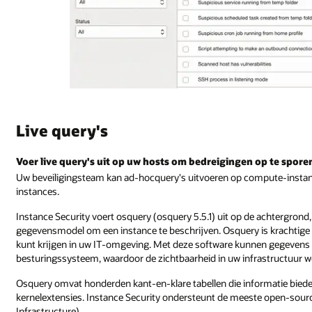
Live query's
Voer live query's uit op uw hosts om bedreigingen op te spore
Uw beveiligingsteam kan ad-hocquery's uitvoeren op compute-instanc
instances.
Instance Security voert osquery (osquery 5.5.1) uit op de achtergrond
gegevensmodel om een instance te beschrijven. Osquery is krachtig
kunt krijgen in uw IT-omgeving. Met deze software kunnen gegevens
besturingssysteem, waardoor de zichtbaarheid in uw infrastructuur w
Osquery omvat honderden kant-en-klare tabellen die informatie bieden
kernelextensies. Instance Security ondersteunt de meeste open-sour
Infrastructure).