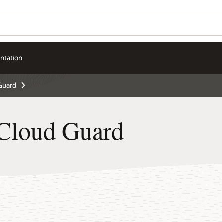
ntation
Guard
 Cloud Guard