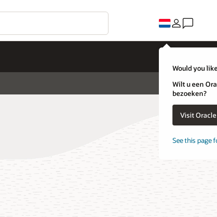
Would you like
Wilt u een Ora
bezoeken?
Visit Oracl
See this page f