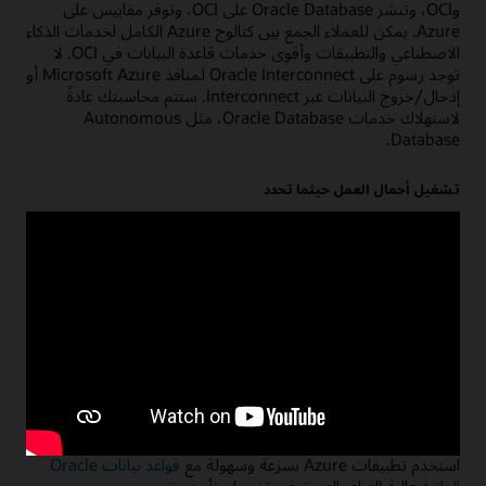
وOCI، وتنشر Oracle Database على OCI، وتوفر مقاييس على
Azure. يمكن للعملاء الجمع بين كتالوج Azure الكامل لخدمات الذكاء
الاصطناعي والتطبيقات وأقوى خدمات قاعدة البيانات في OCI. لا
توجد رسوم على Oracle Interconnect لمنافذ Microsoft Azure أو
إدخال/خروج البيانات عبر Interconnect. ستتم محاسبتك عادةً
لاستهلاك خدمات Oracle Database، مثل Autonomous
Database.
تشغيل أحمال العمل حيثما تحدد
اختر أفضل موفر خدمة سحابية لتطبيقاتك وقواعد بياناتك. تشغيل
أحمال عمل المؤسسة الحرجة للمهام
عبر OCI وMicrosoft Azure.
الإنشاء باستخدام Oracle على Azure
إنشاء تطبيقات جديدة من خلال الجمع بين خدمات Azure والأداء
العالي والتوافر العالي والإدارة المؤتمتة لخدمات Oracle Database
على OCI.
استخدام قواعد بيانات Oracle المُدارة بالكامل
استخدم تطبيقات Azure بسرعة وسهولة مع
قواعد بيانات Oracle