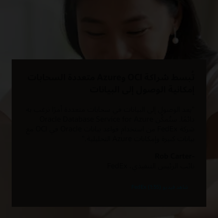
تُبسط شراكة OCI وAzure متعددة السحابات
إمكانية الوصول إلى البيانات
"يعد الوصول إلى البيانات في سحابات متعددة أمرًا نرغب به
دائمًا. ستُمكِّن Oracle Database Service for Azure
شركة FedEx من استخدام قواعد بيانات Oracle في OCI مع
بيانات كبيرة وإمكانات Azure التحليلية."
-Rob Carter
نائب الرئيس التنفيذي، FedEx
شاهد فيديو FedEx (1:35)