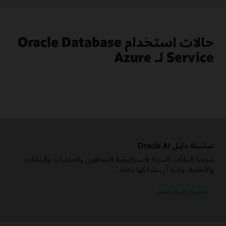
المخطط
Microsoft
Azure
على
اليمين
حالات استخدام Oracle Database
وOracle
Cloud
Service لـ Azure
Infrastructure
على
اليسار.
يشتمل
قسم
Azure
على
أيقونات
لمستخدم
وAzure
Active
Directory
سلسلة دليل Oracle AI
وAzure
Log
جمعنا البيانات السرية لاستراتيجية الموظفين والعمليات والبيانات
Analytics
والأنظمة. ونريد أن نشاركها معك.
وAzure
App
Insights
الحصول على التفاصيل
والتطبيقات
وAzure
ExpressRoute.
يشتمل
قسم