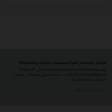
الابتكار باستخدام القوة المجتمعة لـ Oracle وMicrosoft
توفر Oracle Autonomous AI Database على Oracle AI
Database@Azure إمكانات جديدة لتشغيل التطبيقات متعددة
السحابات بالغة الأهمية.
مشاهدة الفيديو (21:47)