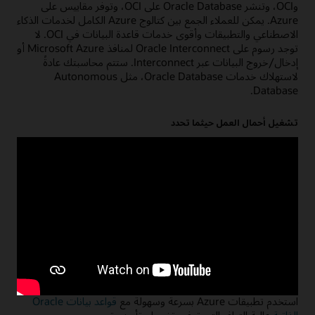
وOCI، وتنشر Oracle Database على OCI، وتوفر مقاييس على
Azure. يمكن للعملاء الجمع بين كتالوج Azure الكامل لخدمات الذكاء
الاصطناعي والتطبيقات وأقوى خدمات قاعدة البيانات في OCI. لا
توجد رسوم على Oracle Interconnect لمنافذ Microsoft Azure أو
إدخال/خروج البيانات عبر Interconnect. ستتم محاسبتك عادةً
لاستهلاك خدمات Oracle Database، مثل Autonomous
Database.
تشغيل أحمال العمل حيثما تحدد
اختر أفضل موفر خدمة سحابية لتطبيقاتك وقواعد بياناتك. تشغيل
أحمال عمل المؤسسة الحرجة للمهام
عبر OCI وMicrosoft Azure.
الإنشاء باستخدام Oracle على Azure
إنشاء تطبيقات جديدة من خلال الجمع بين خدمات Azure والأداء
العالي والتوافر العالي والإدارة المؤتمتة لخدمات Oracle Database
على OCI.
استخدام قواعد بيانات Oracle المُدارة بالكامل
استخدم تطبيقات Azure بسرعة وسهولة مع
قواعد بيانات Oracle