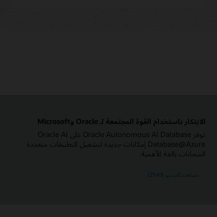
الابتكار باستخدام القوة المجتمعة لـ Oracle وMicrosoft
توفر Oracle Autonomous AI Database على Oracle AI
Database@Azure إمكانات جديدة لتشغيل التطبيقات متعددة
السحابات بالغة الأهمية.
مشاهدة الفيديو (21:47)