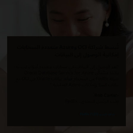
تُبسط شراكة OCI وAzure متعددة السحابات
إمكانية الوصول إلى البيانات
"يعد الوصول إلى البيانات في سحابات متعددة أمرًا نرغب به
دائمًا. ستُمكِّن Oracle Database Service for Azure
شركة FedEx من استخدام قواعد بيانات Oracle في OCI مع
بيانات كبيرة وإمكانات Azure التحليلية."
-Rob Carter
نائب الرئيس التنفيذي، FedEx
شاهد فيديو FedEx (1:35)