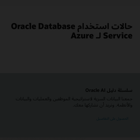
المخطط
Microsoft
Azure
على
اليمين
حالات استخدام Oracle Database
وOracle
Cloud
Service لـ Azure
Infrastructure
على
اليسار.
يشتمل
قسم
Azure
على
أيقونات
لمستخدم
وAzure
Active
Directory
سلسلة دليل Oracle AI
وAzure
Log
جمعنا البيانات السرية لاستراتيجية الموظفين والعمليات والبيانات
Analytics
والأنظمة. ونريد أن نشاركها معك.
وAzure
App
Insights
الحصول على التفاصيل
والتطبيقات
وAzure
ExpressRoute.
يشتمل
قسم