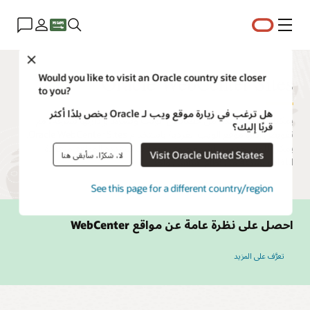
القائمة
Close
Oracle WebCenter Sites
Would you like to visit an Oracle country site closer
to you?
هل ترغب في زيارة موقع ويب لـ Oracle يخص بلدًا أكثر
يمكنك إنشاء شبكة من خصائص الويب ونشرها وإدارتها بسرعة، مع
قربًا إليك؟
تفويض إدارة موقع الويب الفردية باستخدام Oracle WebCenter Sites.
يمكن للمستخدمين نشر محتوى وحملات متعددة المواقع متعددة
Visit Oracle United States
لا، شكرًا، سأبقى هنا
اللغات بسرعة من نظام أساسي واحد.
See this page for a different country/region
احصل على نظرة عامة عن مواقع WebCenter
تعرَّف على المزيد