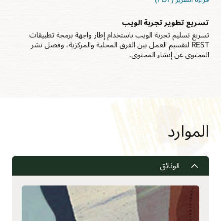
المخبئية تجميع المحتوى الديناميكي والثابت في الوقت الفعلي وفقًا
لقواعد الاستهداف، مما يؤدي إلى تجربة ويب ذات صلة لكل زائر.
واجهات برمجة التطبيقات التي يمكن الوصول إليها من
خلال البيانات
تسريع تطوير تجربة الويب
مشاركة بيانات الزائرين التي تم التقاطها وإثراؤها من أنظمة إدارة علاقات
تسريع تسليم تجربة الويب باستخدام إطار واجهة برمجة تطبيقات
العملاء والتطبيقات الخارجية الأخرى عبر واجهات برمجة تطبيقات REST
REST لتقسيم العمل بين الفرق المحلية والمركزية، وفصل نشر
المضمنة لتحسين كفاءة استهداف حملة البريد الإلكتروني.
المحتوى عن إنشاء المحتوى.
الموارد
الوثائق