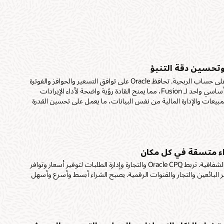
ن
نوات
رع من
موجهة
في عرض
لي
ة مع
،
Oracle 
م الطلبات
ني حتى
ات في
Orac
لية من
 قرارات
بط الخطط
Ora
ي سير عمل
تحسين دقة التنبؤ
 أو
مثل
، و
Oracle
لا ينبغي أن يأتي النمو على حساب الربحية. تحافظ Oracle على توافق التسعير والحوافز والفوترة
ت على
Fu
 والتسويق
والتجديدات على نظام أساسي واحد لـ Fusion، مما يمنح القادة رؤية واضحة لأداء الإيرادات
ة وسياق
إدارة
ير عملية
قة عرض
ز من خلال
بيعات والإدارة المالية من نفس البيانات، ما يعمل على تحسين القدرة
اذج
لوقت
لى
تمالية
عملاء من
عات
ؤها بواسطة
لتنبؤ بها
 إجراءات
وتحسين
ة المبيعات.
 البائعون
ء متسقة في كل مكان
ض أسعار.
يتوقع العملاء السرعة والشفافية. تربط Oracle CPQ والتجارة وإدارة الطلبات لتوفير أسعار وتوافر
البائعين والتجار والقنوات الرقمية. يصبح الشراء أبسط وأسرع وأسهل