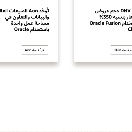
ترفع DNV حجم عروض
تُوحِّد Aon المبيعات ال
الأسعار بنسبة 350%
والبيانات والتعاون في
باستخدام Oracle Fusion
مساحة عمل واحدة
C
باستخدام Oracle
 قصة DNV
اقرأ قصة Aon