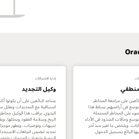
عات
إدارة الاشتراكات
منطقي
وكيل التجديد
ائعين على مراجعة المخاطر
يساعد البائعين على أن يكونوا أكثر
وسع في أراضيهم. يسلط هذا
استباقية مع التجديدات ويقلل من
ضوء على المخاطر المحتملة
اليدوي. يراقب هذا الوكيل مخاط
وسع وحالات الشذوذ في الأداء
الربح وسلامة العقود ويحللها، وي
بات، ويلخص ما تغير منذ آخر
تنبيهات وتوصيات، ويطور موجز
يها البائع بتسجيل الدخول.
تجديد تتضمن اتجاهات الاستخدا
الربحية وتبعيات المنتجات وتوص