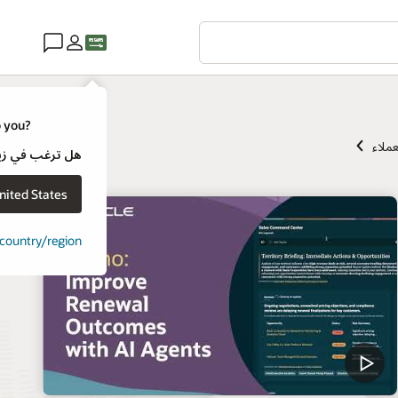
o you?
عملاء
هل ترغب في زيارة موقع ويب لـ e
nited States
t country/region