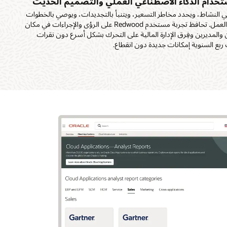
باستخدام الذكاء الاصطناعي العملي والتصميم الحديث
 النشاط، ويحدد مخاطر التسعير، ويتنبأ بالتجديدات، ويوصي بالخطوات
التالية مباشرة في سير العمل. تحافظ تجربة مستخدم Redwood على الرؤى والإجراءات في مكان
ن والمديرين وفِرق الإدارة المالية على التحرك بشكل أسرع دون نقرات
 ربع السنوية إمكانات جديدة دون انقطاع.