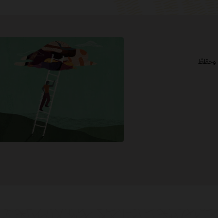
راجع مواد الجاهزية لمعرفة الجديد في خدمة سحابة EPM وخطّطْ
My Oracle Support
سياسات الدعم وممارساته
خدمات نجاح العملاء