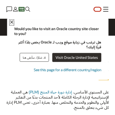
القائمة
Close
إدارة سلسلة التوريدات للصناعات
ما الجديد؟
رؤى الأعمال
Would you like to visit an Oracle country site closer
to you?
هل ترغب في زيارة موقع ويب لـ Oracle يخص بلدًا أكثر
قربًا إليك؟
Visit Oracle United States
لا، شكرًا، سأبقى هنا
ما المقصود بـ PLM (إدارة
دورة حياة المنتج)؟
See this page for a different country/region
على المستوى الأساسي،
إدارة دورة حياة المنتج (PLM)
هي العملية
الإستراتيجية لإدارة الرحلة الكاملة لأحد المنتجات بدءًا من التفكير
الأولي والتطوير والخدمة والتخلص منها. بعبارة أخرى، تعني PLM إدارة
كل شيء يتعلق بالمنتج.