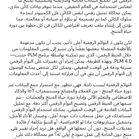
لتعكس استخدامه في العالم الحقيقي. عندما تتوفر بيانات كائن مادي،
يمكن محاكاة تمثيل رقمي لنفس الكائن على الكمبيوتر لنمذجة
سلوك الكائن كما تم تصميمه أو بناؤه أو صيانته أو معالجته، مما
يؤدي إلى إنشاء ملف تعريف افتراضي للكائن في كل خطوة من دورة
حياة المنتج.
لكي يكون لـ التوائم الرقمية أعلى تأثير، يجب أن تكون مدعومة
بالأنظمة المتصلة ببعضها بعضًا وأن تشير إلى نفس المعلومات من
خلال الخيط الرقمي، الذي يتم تمكينه بواسطة برنامج PLM حديث—
PLM 4.0. وبهذه الطريقة، يمكن إجراء أي تغييرات على التوأم الرقمي
بسرعة ودقة في الوقت الحقيقي، ويمكن لكل شخص يمكنه الوصول
إلى التوأم الرقمي أن يثق في أن قراراته تستند إلى أحدث المعلومات.
التوائم الرقمية ليست ثابتة. فهي تتطور. مع استمرار جمع البيانات عبر
دورة حياة المنتج - من العملاء والمصانع ومستشعرات IoT والذكاء
الاصطناعي والتعلم الآلي وإدارة دورة حياة المنتج والعمليات - يتم
نسجها في الخيط الرقمي وتصبح التوأم الرقمي أكثر دقة. مع تحليل
البيانات القادمة في الوقت الحقيقي، يمكنك استخدام التوأم الرقمي
لمساعدتك في جعل منتجات ذات جودة أعلى، وضمان الأداء الأمثل،
وتشغيل سيناريوهات ماذا لو الافتراضية، أو التنبؤ بتكلفة / فائدة
تعديلات المنتج، دون أن تجعلها في الواقع. هل تريد إجراء تغيير على
منتج دون الحاجة إلى عمل نموذج أولي له؟ قم بمحاكاة ذلك على