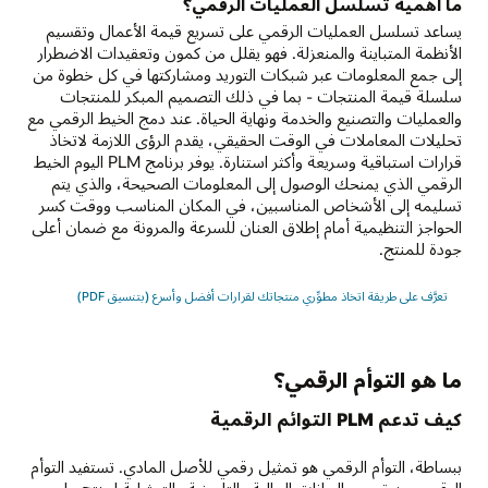
ما أهمية تسلسل العمليات الرقمي؟
يساعد تسلسل العمليات الرقمي على تسريع قيمة الأعمال وتقسيم
الأنظمة المتباينة والمنعزلة. فهو يقلل من كمون وتعقيدات الاضطرار
إلى جمع المعلومات عبر شبكات التوريد ومشاركتها في كل خطوة من
سلسلة قيمة المنتجات - بما في ذلك التصميم المبكر للمنتجات
والعمليات والتصنيع والخدمة ونهاية الحياة. عند دمج الخيط الرقمي مع
تحليلات المعاملات في الوقت الحقيقي، يقدم الرؤى اللازمة لاتخاذ
قرارات استباقية وسريعة وأكثر استنارة. يوفر برنامج PLM اليوم الخيط
الرقمي الذي يمنحك الوصول إلى المعلومات الصحيحة، والذي يتم
تسليمه إلى الأشخاص المناسبين، في المكان المناسب ووقت كسر
الحواجز التنظيمية أمام إطلاق العنان للسرعة والمرونة مع ضمان أعلى
جودة للمنتج.
تعرَّف على طريقة اتخاذ مطوِّري منتجاتك لقرارات أفضل وأسرع (بتنسيق PDF)
ما هو التوأم الرقمي؟
كيف تدعم PLM التوائم الرقمية
ببساطة، التوأم الرقمي هو تمثيل رقمي للأصل المادي. تستفيد التوأم
الرقمي من تجميع البيانات الحالية والتاريخية والتمثيلية لمنتج ما