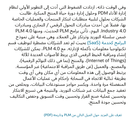
وفي الوقت ذاته، ازدادت الضغوط التي أدت إلى التطوير الأولي لنظام
إدارة الأداء PDM وحلول إدارة دورة حياة المنتج المبكرة. طالبت
الشركات بحلول لتلبية متطلبات ابتكار المنتجات والعمليات الخاصة
بها، فضلاً عن أحدث مبادرات التحول الرقمي / التجاري ومبادرات
Industry 4.0. اليوم، تأتي برامج PLM الحديث، ومنها PLM 4.0
ضمن سلسلة التوريد وترتكز على العملاء. وهي مبنية على نموذج
البرامج كخدمة (SaaS)
بحيث لم تعد الشركات مضطرة لتوظيف قسم
تكنولوجيا معلومات بأكمله لإدارته. مع PLM 4.0، يمكن للشركات
إنشاء ومراقبة الخيط الرقمي الذي يربط الأصوات العديدة للآلة
(Internet of Things)، والمنتج (بما في ذلك التوائم الرقمية)،
والمصنع، والعميل (عن طريق المراقبة الاجتماعية) عبر المؤسسة.
يرتبط الوصول إلى هذه المعلومات من أي مكان وفي أي وقت
بطريقة ثنائية الاتجاه في السحابة بإحكام في عمليات الأعمال
المنفصلة مرة واحدة، ويكسر حواجز مستودعات البيانات، ويخلص من
تعقيد جمع البيانات عبر شبكات التوريد. والنتيجة هي تسريع الابتكار
وتحسين عملية صنع القرار وتحسين وقت التسويق وخفض التكاليف
وتحسين جودة المنتج.
تعرف على المزيد حول الجيل التالي من PLM وتاريخه (PDF)