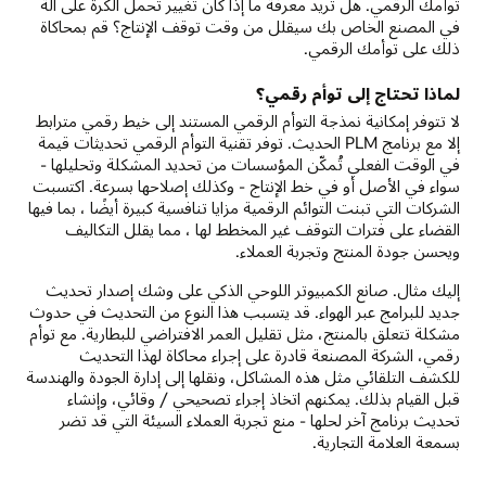
توأمك الرقمي. هل تريد معرفة ما إذا كان تغيير تحمل الكرة على آلة
في المصنع الخاص بك سيقلل من وقت توقف الإنتاج؟ قم بمحاكاة
ذلك على توأمك الرقمي.
لماذا تحتاج إلى توأم رقمي؟
لا تتوفر إمكانية نمذجة التوأم الرقمي المستند إلى خيط رقمي مترابط
إلا مع برنامج PLM الحديث. توفر تقنية التوأم الرقمي تحديثات قيمة
في الوقت الفعلي تُمكّن المؤسسات من تحديد المشكلة وتحليلها -
سواء في الأصل أو في خط الإنتاج - وكذلك إصلاحها بسرعة. اكتسبت
الشركات التي تبنت التوائم الرقمية مزايا تنافسية كبيرة أيضًا ، بما فيها
القضاء على فترات التوقف غير المخطط لها ، مما يقلل التكاليف
ويحسن جودة المنتج وتجربة العملاء.
إليك مثال. صانع الكمبيوتر اللوحي الذكي على وشك إصدار تحديث
جديد للبرامج عبر الهواء. قد يتسبب هذا النوع من التحديث في حدوث
مشكلة تتعلق بالمنتج، مثل تقليل العمر الافتراضي للبطارية. مع توأم
رقمي، الشركة المصنعة قادرة على إجراء محاكاة لهذا التحديث
للكشف التلقائي مثل هذه المشاكل، ونقلها إلى إدارة الجودة والهندسة
قبل القيام بذلك. يمكنهم اتخاذ إجراء تصحيحي / وقائي، وإنشاء
تحديث برنامج آخر لحلها - منع تجربة العملاء السيئة التي قد تضر
بسمعة العلامة التجارية.