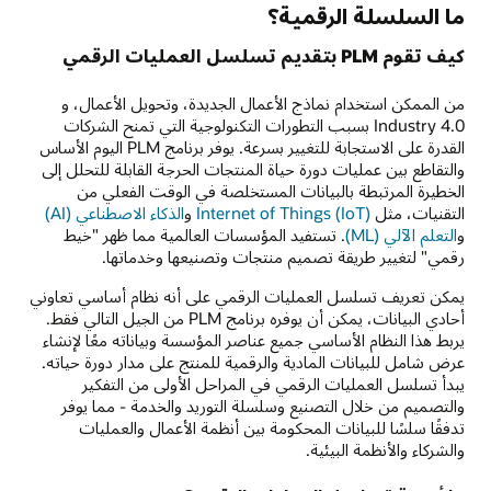
ما السلسلة الرقمية؟
كيف تقوم PLM بتقديم تسلسل العمليات الرقمي
من الممكن استخدام نماذج الأعمال الجديدة، وتحويل الأعمال، و
Industry 4.0 بسبب التطورات التكنولوجية التي تمنح الشركات
القدرة على الاستجابة للتغيير بسرعة. يوفر برنامج PLM اليوم الأساس
والتقاطع بين عمليات دورة حياة المنتجات الحرجة القابلة للتحلل إلى
الخطيرة المرتبطة بالبيانات المستخلصة في الوقت الفعلي من
التقنيات، مثل
Internet of Things (IoT)
و
الذكاء الاصطناعي (AI)
و
التعلم الآلي (ML)
. تستفيد المؤسسات العالمية مما ظهر "خيط
رقمي" لتغيير طريقة تصميم منتجات وتصنيعها وخدماتها.
يمكن تعريف تسلسل العمليات الرقمي على أنه نظام أساسي تعاوني
أحادي البيانات، يمكن أن يوفره برنامج PLM من الجيل التالي فقط.
يربط هذا النظام الأساسي جميع عناصر المؤسسة وبياناته معًا لإنشاء
عرض شامل للبيانات المادية والرقمية للمنتج على مدار دورة حياته.
يبدأ تسلسل العمليات الرقمي في المراحل الأولى من التفكير
والتصميم من خلال التصنيع وسلسلة التوريد والخدمة - مما يوفر
تدفقًا سلسًا للبيانات المحكومة بين أنظمة الأعمال والعمليات
والشركاء والأنظمة البيئية.