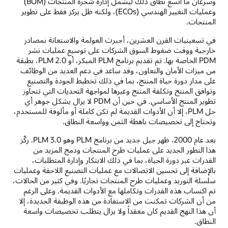
وسرعان ما اتسع نطاق ذلك ليشمل إدارة شجرة المنتجات (BOM)
وعمليات التغيير الهندسي (ECOs)، ولكنه ظل يركز فقط على تطوير
المنتجات.
في تسعينيات القرن العشرين، أجبرت العولمة والاستعانة بمصادر
خارجية ووقت ضغوط السوق الشركات على توسيع عمليات نشر
PDM الخاصة بها. تم تقديم برنامج PLM المبكر، أو PLM 2.0، بطبقة
من ميزات الأمان والتعاون، وقد ساعد في دعم العديد من الوظائف
على مدار دورة حياة المنتج، بما في ذلك تخطيط الجودة والتصنيع
وتوافق المنتج وتكلفة المنتج وغيرها لمواجهة التحديات التي تتجاوز
تطوير المنتج الأساسي. في حين أن PDM لا يزال يشكل جوهر أي
حل PLM، إلا أن الأدوات القديمة لم تكن كاملة أو مألوفة للمستخدم،
وتحتاج إلى تخصيصات باهظة الثمن وواسعة النطاق.
بعد عام 2000، ظهر جيل جديد من برنامج PLM وهو PLM 3.0. ركّز
هذا التطور الجديد على عمليات طرح المنتجات ودمج المزيد من
القدرات عبر دورة الحياة، بما في ذلك الابتكار وإدارة المتطلبات،
بالإضافة إلى تحسين الاتصالات مع عمليات التصنيع اللاحقة وعمليات
سلسلة التوريد وعمليات طرح المنتجات تجاريًا. وفي كثير من الحالات،
تم اكتساب هذه القدرات وتكاملها مع الأدوات القديمة. وعلى الرغم
من أن الشركات تمكنت من الاستفادة من هذه الوظيفة الجديدة، إلا
أن هذا النهج القديم كان معقداً ولا يزال يتطلب تخصيصات واسعة
النطاق.