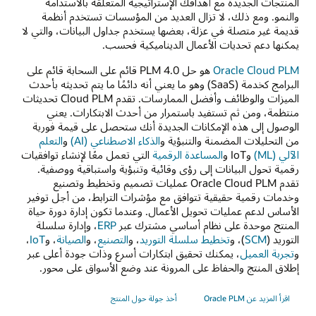
المنتجات الجديدة مع أهدافك الإستراتيجية المتعلقة بالاستدامة
والنمو. ومع ذلك، لا تزال العديد من المؤسسات تستخدم أنظمة
قديمة غير متصلة في عزلة، بعضها يستخدم جداول البيانات، والتي لا
يمكنها دعم تحديات الأعمال الديناميكية فحسب.
Oracle Cloud PLM
هو حل PLM 4.0 قائم على السحابة قائم على
البرامج كخدمة (SaaS) وهو ما يعني أنه دائمًا ما يتم تحديثه بأحدث
الميزات والوظائف وأفضل الممارسات. تقدم Cloud PLM تحديثات
منتظمة، ومن ثم تستفيد باستمرار من أحدث الابتكارات. يعني
الوصول إلى هذه الإمكانات الجديدة أنك ستحصل على قيمة فورية
من التحليلات المضمنة والتنبؤية و
الذكاء الاصطناعي (AI)
و
التعلم
الآلي (ML)
وIoT و
المساعدة الرقمية
التي تعمل معًا لإنشاء توافقيات
رقمية تحول البيانات إلى رؤى وقائية وتنبؤية واستباقية ووصفية.
تقدم Oracle Cloud PLM عمليات تصميم وتخطيط وتصنيع
وخدمات رقمية حقيقية تتوافق مع مؤشرات الترابط، من أجل توفير
الأساس لدعم عمليات تحويل الأعمال. وعندما تكون إدارة دورة حياة
المنتج موحدة على نظام أساسي مشترك عبر
ERP
، وإدارة سلسلة
التوريد (
SCM
)، و
تخطيط سلسلة التوريد
، و
التصنيع
، و
الصيانة
، و
IoT
،
و
تجربة العميل
، يمكنك تحقيق ابتكارات أسرع وذات جودة أعلى عبر
إطلاق المنتج والحفاظ على المرونة عند وضع الأسواق على محور.
اقرأ المزيد عن Oracle PLM
أخذ جولة حول المنتج