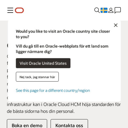
Meny
Close
Fusion Applications
Would you like to visit an Oracle country site closer
to you?
Oracles personalhantering
Vill du gå till en Oracle-webbplats för ett land som
ligger närmare dig?
Oracle Fusion Cloud HCM är en komplett molnlösning
för personalhantering som kopplar samman alla
Visit Oracle United States
personaladministrationsprocesser och personer i hela
företaget. Vi hjälper dig att skapa en gemenskap där
Nej tack, jag stannar här
människor känner sig uppskattade, hörda och som
hemma. Med en enda användarupplevelse och
See this page for a different country/region
datamodell med sömlösa processer och AI-inbäddad
infrastruktur kan i Oracle Cloud HCM höja standarden för
de bästa sidorna hos din personal.
Boka en demo
Kontakta oss