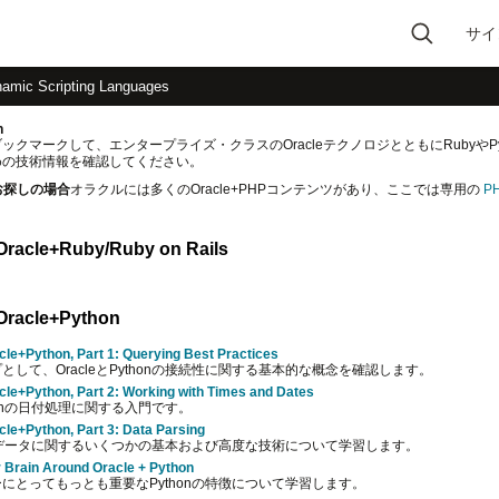
サイ
Type 2 or more
amic Scripting Languages
characters for results.
n
ックマークして、エンタープライズ・クラスのOracleテクノロジとともにRubyやP
めの技術情報を確認してください。
お探しの場合
オラクルには多くのOracle+PHPコンテンツがあり、ここでは専用の
P
Oracle+Ruby/Ruby on Rails
racle+Python
cle+Python, Part 1: Querying Best Practices
として、OracleとPythonの接続性に関する基本的な概念を確認します。
cle+Python, Part 2: Working with Times and Dates
ythonの日付処理に関する入門です。
cle+Python, Part 3: Data Parsing
解析データに関するいくつかの基本および高度な技術について学習します。
 Brain Around Oracle + Python
ザーにとってもっとも重要なPythonの特徴について学習します。