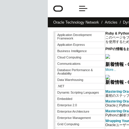
Oracle
Technology Network
Articles
Dyn
Ruby & Pytho
Application Development
このページをブ
Framework
を使用するた
Application Express
PHPの情報を
Business Intelligence
Cloud Computing
Communications
新着情報
- 
More...
Database Performance &
Availability
Data Warehousing
新着情報 - O
.NET
Mastering Ora
Dynamic Scripting Languages
最初のステップ
Embedded
Mastering Ora
Enterprise 2.0
OracleとP
Mastering Ora
Enterprise Architecture
Pythonの
Enterprise Management
Wrapping Your
Grid Computing
Oracleユー