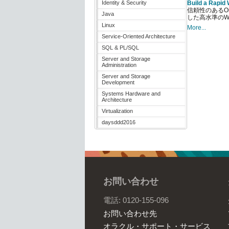
Identity & Security
Build a Rapid
信頼性のあるOr
Java
した高水準のW
Linux
More...
Service-Oriented Architecture
SQL & PL/SQL
Server and Storage
Administration
Server and Storage
Development
Systems Hardware and
Architecture
Virtualization
daysddd2016
お問い合わせ
電話: 0120-155-096
お問い合わせ先
オラクル・サポート・サービス