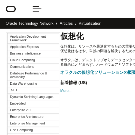
Oracle
Technology Network
Articles
Virtualization
仮想化
Application Development
Framework
仮想化は、リソースを最適化するための重要な
Application Express
仮想化はもはや、単独の問題を解決するため
Business Intelligence
オラクルは、デスクトップからデータセンタ
Cloud Computing
る統合にとどまらず、ハードウェアとソフト
Communications
オラクルの仮想化ソリューションの概
Database Performance &
Availability
新着情報 (US)
Data Warehousing
.NET
More...
Dynamic Scripting Languages
Embedded
Enterprise 2.0
Enterprise Architecture
Enterprise Management
Grid Computing