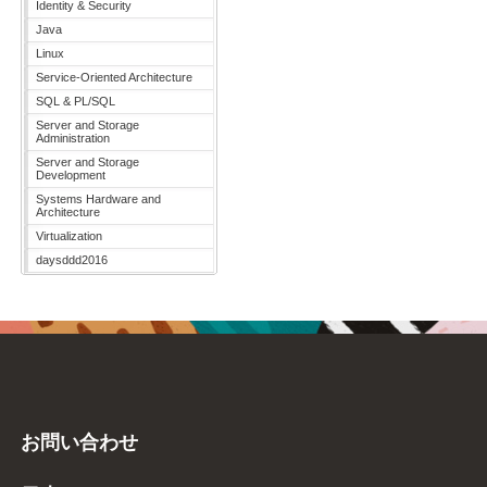
Identity & Security
Java
Linux
Service-Oriented Architecture
SQL & PL/SQL
Server and Storage
Administration
Server and Storage
Development
Systems Hardware and
Architecture
Virtualization
daysddd2016
お問い合わせ