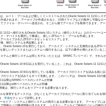
は、ルート・プールおよび新しくインストールされたOracle Solaris 11 11/
作成されます。 アーカイブが作成されると、USBドライブなどの取外し可能なロ
じてファイル・サーバーへ送信され、そこから後でアーカイブを取得できます。アー
laris 11 11/11へ移行されるOracle Solaris 10システム（移行システム）上の
ク・デバイスを選択して構成し、新しいZFSルート・プールを作成します。
アーカイブされたZFSデータセットをリストアします。
行後、移行システムを再起動します。
、Oracle Solaris 10を実行しており、アーカイブ・システムと互換性があるZ
イブを新しいディスクまたはシステムへ移行するには、以下の要件が満たされているこ
テムと移行システムは同じモデル（たとえば、SPARC Tシリーズ）で、それらがOracle 
acle Solaris 10 8/11以上を実行していること。これは、Oracle Solaris 1
racle Solaris 10 8/11を実行している場合、アーカイブのリストアを試みる
のリストアを試みてもすべて失敗します。 このパッチは、Oracle Solaris 1
0-11以降はSPARCベースのシステムが対象
1-11以降はx86ベースのシステムが対象
適用後は、移行システムをリブートする必要があります。
プールを保管するディスクは、少なくともアーカイブされたプールに割り当てられる
は、
準備
セクションで説明します。
、アーカイブ・システムと移行システムの両方にある必要があります。 アーカイブに
ェア情報および構成情報が含まれます。 システム・アーカイブ経由のゾーンの移行