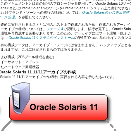
のドキュメントとは別の個別のプロシージャを使用して、Oracle Solaris 10ゾー
Solaris 8またはOracle Solaris 9のゾーンをOracle Solaris 11システム上で実行で
ブランド・ゾーンへの移行の詳細については、
Oracle Solarisのシステム管理（ 
ris10
ソース管理）
を参照してください。
最終的に実行されるホストとは別のホスト上で作成されるため、作成されるアーカイ
アーカイブの構成については、
フェーズ 4
で説明します。移行が完了し、Oracle Sola
ト環境を再構成する必要があります。このため、アーカイブにはブート環境（BE）
くは、
Oracle Solaris 11システムのインストール
の第6章"Oracle Solarisイ
固有の構成データは、アーカイブ・イメージには含まれません。 バックアップとと
含まれますが、これに限定されるものではありません。
よび構成（ZFSプール構成を含む）
・イーサネット・アドレス
したハードウェア周辺機器
racle Solaris 11 11/11アーカイブの作成
e Solaris 11 11/11アーカイブの作成時に実行される内容を示したものです。