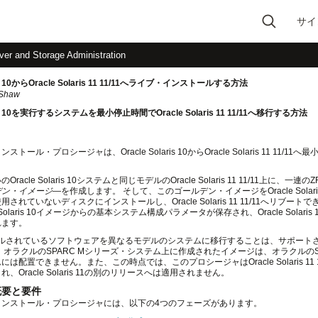
サイ
Type 2 or more
ver and Storage Administration
characters for results.
aris 10からOracle Solaris 11 11/11へライブ・インストールする方法
Shaw
aris 10を実行するシステムを最小停止時間でOracle Solaris 11 11/11へ移行する方法
トール・プロシージャは、Oracle Solaris 10からOracle Solaris 11 
。
racle Solaris 10システムと同じモデルのOracle Solaris 11 11/11上に、一連
デン・イメージ
—を作成します。 そして、このゴールデン・イメージをOracle Solari
されていないディスクにインストールし、Oracle Solaris 11 11/11へリブート
e Solaris 10イメージからの基本システム構成パラメータが保存され、Oracle Solaris 11
れます。
ールされているソフトウェアを異なるモデルのシステムに移行することは、サポート
、オラクルのSPARC Mシリーズ・システム上に作成されたイメージは、オラクルのSP
は配置できません。また、この時点では、このプロシージャはOracle Solaris 11 1
、Oracle Solaris 11の別のリリースへは適用されません。
概要と要件
インストール・プロシージャには、以下の4つのフェーズがあります。