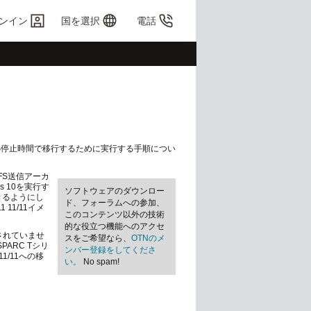
ンイン
国を選択
電話
11/11へ最小停止時間で移行するために実行する手順につい
のZFS送信アーカ
s 10を実行す
ソフトウェアのダウンロー
できるようにし
ド、フォーラムへの参加、
 11/11イメ
このコンテンツ以外の技術
的な役立つ機能へのアクセ
されていませ
スをご希望なら、
OTNのメ
ARC Tシリ
ンバー登録をしてくださ
1/11への移
い。
No spam!