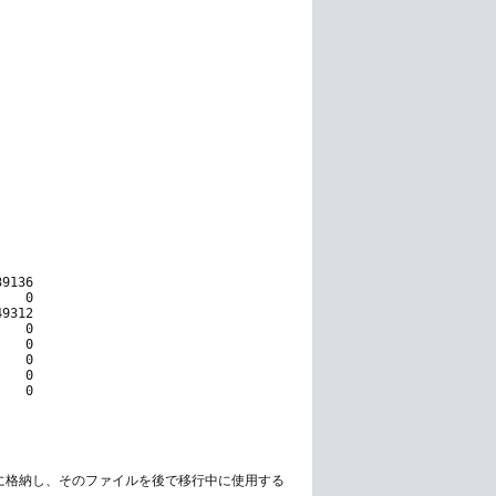
9136

   0

9312

   0

   0

   0

   0

   0

に格納し、そのファイルを後で移行中に使用する