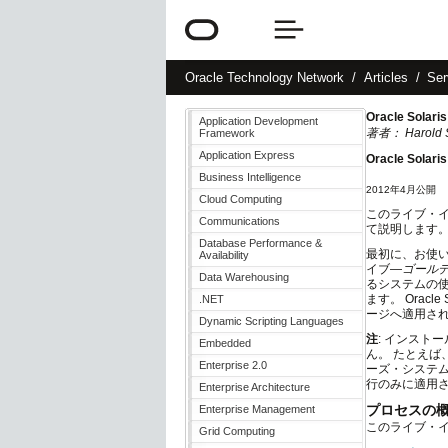
Oracle
Technology Network
Articles
Ser
Oracle Sol
Application Development
著者： Harold 
Framework
Application Express
Oracle Sol
Business Intelligence
2012年4月公開
Cloud Computing
このライブ・インス
Communications
て説明します
Database Performance &
最初に、お使いのO
Availability
イブ—
ゴール
Data Warehousing
るシステムの使用
ます。 Oracl
.NET
ージへ適用さ
Dynamic Scripting Languages
注
: インスト
Embedded
ん。 たとえば
Enterprise 2.0
ーズ・システムに
行のみに適用され
Enterprise Architecture
プロセスの
Enterprise Management
このライブ・
Grid Computing