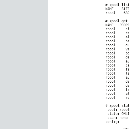
# 
zpool lis
NAME    SIZ
rpool    68
# 
zpool get
NAME   PROP
rpool     s
rpool     c
rpool     a
rpool     h
rpool     g
rpool     v
rpool     b
rpool     d
rpool     a
rpool     c
rpool     f
rpool     l
rpool     a
rpool     d
rpool     d
rpool     f
rpool     a
rpool     r
# 
zpool sta
 pool: rpool
 state: ONLI
 scan: none 
config:
