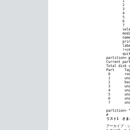
        1   
        2   
        3   
        4   
        5   
        6   
        7   
        sel
        mod
        name
        pri
        lab
        !<c
        quit
partition> 
Current part
Total disk 
Part     Ta
 0       ro
 1       un
 2       ba
 3       un
 4       un
 5       un
 6       un
 7       un
partition> 
リスト1 さ
アーカイブ・