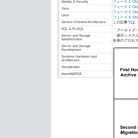
フェーズ 1: Ora
Identity & Security
フェーズ 2: Or
Java
フェーズ 3: Ora
Linux
フェーズ 4: Ora
Service-Oriented Architecture
この記事では
SQL & PL/SQL
「
アーカイブ
「
移行システ
Server and Storage
Administration
全体のプロセ
Server and Storage
Development
Systems Hardware and
Architecture
Virtualization
daysddd2016