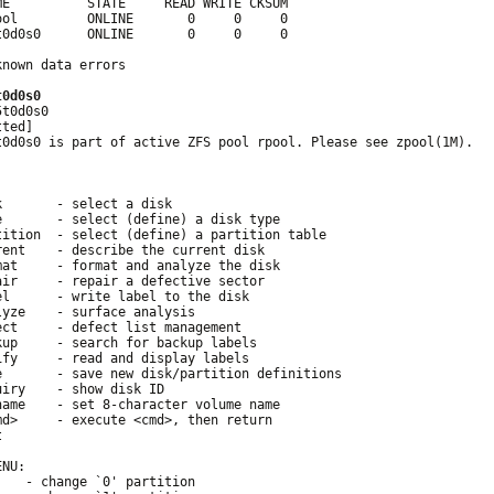
ME          STATE     READ WRITE CKSUM

ool         ONLINE       0     0     0

t0d0s0      ONLINE       0     0     0

nown data errors

t0d0s0
t0d0s0

ted]

t0d0s0 is part of active ZFS pool rpool. Please see zpool(1M).



       - select a disk

e       - select (define) a disk type

tition  - select (define) a partition table

rent    - describe the current disk

mat     - format and analyze the disk

air     - repair a defective sector

el      - write label to the disk

yze    - surface analysis

ect     - defect list management

kup     - search for backup labels

ify     - read and display labels

e       - save new disk/partition definitions

iry    - show disk ID

name    - set 8-character volume name

md>     - execute <cmd>, then return



NU:

   - change `0' partition
