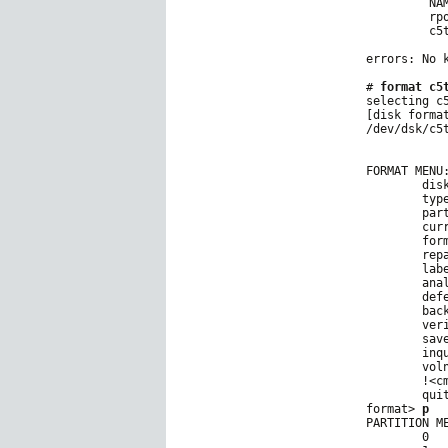
         NA
         rp
         c5
errors: No k
# 
format c5
selecting c5
[disk format
/dev/dsk/c5
FORMAT MENU:
        disk
        typ
        par
        cur
        for
        rep
        lab
        anal
        def
        bac
        ver
        sav
        inqu
        vol
        !<c
        quit
format> 
p
PARTITION ME
        0   