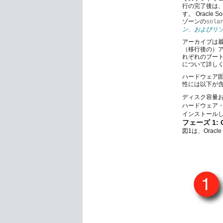
行の完了後は、こ
す。 Oracle 
ゾーンの
sola
ン、およびリ
アーカイブは
（移行後の）
れぞれのブー
について詳し
ハードウェア
性には以下が
ディスク容量お
ハードウェア
インストール
フェーズ 1: O
図1は、Oracl