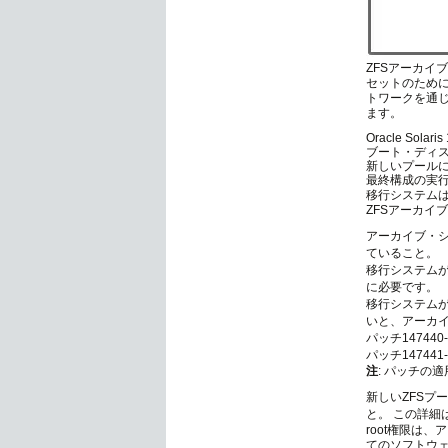
ZFSアーカイブ
セットのために
トワークを通
ます。
Oracle So
ブート・ディス
新しいプールに
最終構成の実
移行システムは
ZFSアーカ
アーカイブ・シス
ていること。
移行システムがOr
に必要です。
移行システムがO
いと、アーカイブ
パッチ14744
パッチ14744
注
: パッチの
新しいZFS
と。 この詳細
root権限は
てのソフトウ