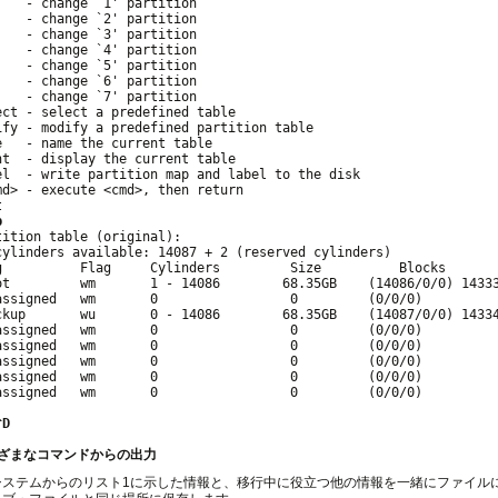
   - change `1' partition

   - change `2' partition

   - change `3' partition

   - change `4' partition

   - change `5' partition

   - change `6' partition

   - change `7' partition

ect - select a predefined table

ify - modify a predefined partition table

   - name the current table

nt  - display the current table

el  - write partition map and label to the disk

md> - execute <cmd>, then return



p
ition table (original):

cylinders available: 14087 + 2 (reserved cylinders)

g          Flag     Cylinders         Size          Blocks

ot         wm       1 - 14086        68.35GB    (14086/0/0) 14333
assigned   wm       0                 0         (0/0/0)          
ckup       wu       0 - 14086        68.35GB    (14087/0/0) 14334
assigned   wm       0                 0         (0/0/0)          
assigned   wm       0                 0         (0/0/0)          
assigned   wm       0                 0         (0/0/0)          
assigned   wm       0                 0         (0/0/0)          
assigned   wm       0                 0         (0/0/0)          
^D
まざまなコマンドからの出力
システムからのリスト1に示した情報と、移行中に役立つ他の情報を一緒にファイル