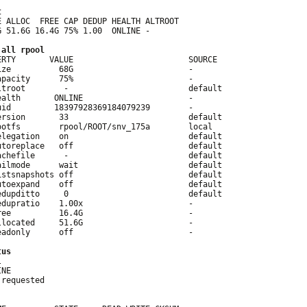
t
E ALLOC  FREE CAP DEDUP HEALTH ALTROOT

G 51.6G 16.4G 75% 1.00  ONLINE -

 all rpool
ERTY       VALUE                        SOURCE

ize          68G                        -

apacity      75%                        -

ltroot        -                         default

ealth       ONLINE                      -

uid         18397928369184079239        -

ersion       33                         default

ootfs        rpool/ROOT/snv_175a        local

elegation    on                         default

utoreplace   off                        default

achefile      -                         default

ailmode      wait                       default

istsnapshots off                        default

utoexpand    off                        default

edupditto     0                         default

edupratio    1.00x                      -

ree          16.4G                      -

llocated     51.6G                      -

eadonly      off                        -

tus


NE

requested
