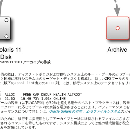
Solaris 11 11/11アーカイブの作成
準備の際は、ディスク・トポロジおよび移行システム上のルート・プールのZFSプ
クと同様に移行システム上のターゲット・ディスクを構成し、新しいZFSプールの
量（以下の
出力の
列）には、移行システム上のデータセットをリ
zpool list
ALLOC
t
E  ALLOC    FREE CAP DEDUP HEALTH ALTROOT

ールの容量（以下のCAP列）が80%を超える場合のベスト・プラクティスは、容
ークロードに応じてプール内の余裕を増加させることにより、パフォーマンスにも利
フォーマンスについて詳しくは、
Oracle Solarisの管理： ZFSファイルシステム
のガ
備のために、移行中に参照用としてアーカイブと一緒に維持されるファイルにさまざ
奨されるコマンドを示したものですが、システム構成によっては他の構成情報が役立
のみを対象にしています。