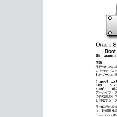
図1 Oracle 
準備
移行のための
ム上のディス
れたプールの
# 
zpool lis
NAME    SIZ
アーカイブ・プ
の構成要素やワ
と関連するパ
後の移行の準
は、最低限推
ドは、
rpool