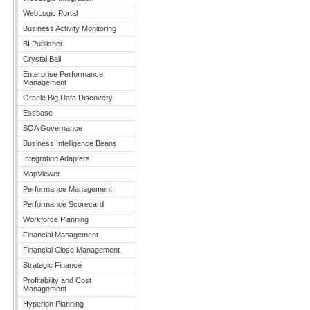
WebLogic Portal
Business Activity Monitoring
BI Publisher
Crystal Ball
Enterprise Performance
Management
Oracle Big Data Discovery
Essbase
SOA Governance
Business Intelligence Beans
Integration Adapters
MapViewer
Performance Management
Performance Scorecard
Workforce Planning
Financial Management
Financial Close Management
Strategic Finance
Profitability and Cost
Management
Hyperion Planning