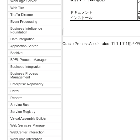
WebLogic Server
Web Tier
ドキュメント
Traffic Director
インストール
Event Processing
Business Intelligence
Foundation
Data Integration
Oracle Process Accelerators 11.1.1.
Application Server
Beehive
BPEL Process Manager
Business Integration
Business Process
Management
Enterprise Repository
Portal
Reports
Service Bus
Service Registry
Virtual Assembly Builder
Web Services Manager
WebCenter Interaction
WebLogic Integration