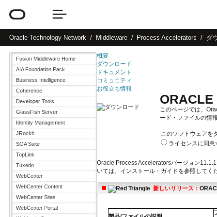
Oracle
Technology Network
Middleware
Process Accelerators
ダ
概要
Fusion Middleware Home
ダウンロード
AIA Foundation Pack
ドキュメント
Business Intelligence
コミュニティ
お役立ち情報
Coherence
ORACLE 
Developer Tools
このページでは、Oracl
GlassFish Server
ード・ファイルの情
Identity Management
JRockit
このソフトウェアを
ライセンスに
同意
SOA Suite
TopLink
Oracle Process Acceleratorsバージョン11
Tuxedo
いては、インストール・ガイドを参照してく
WebCenter
WebCenter Content
新しいリリース：
ORACL
WebCenter Sites
WebCenter Portal
製品/ファイルの説明