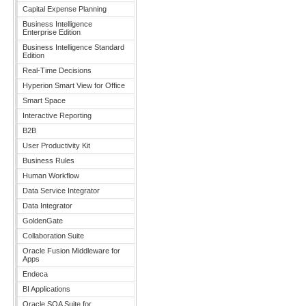
Capital Expense Planning
Business Intelligence
Enterprise Edition
Business Intelligence Standard
Edition
Real-Time Decisions
Hyperion Smart View for Office
Smart Space
Interactive Reporting
B2B
User Productivity Kit
Business Rules
Human Workflow
Data Service Integrator
Data Integrator
GoldenGate
Collaboration Suite
Oracle Fusion Middleware for
Apps
Endeca
BI Applications
Oracle SOA Suite for