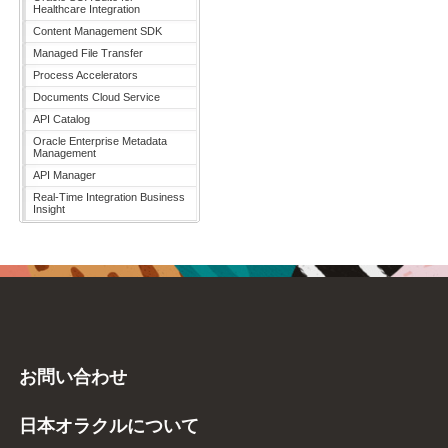
Healthcare Integration
Content Management SDK
Managed File Transfer
Process Accelerators
Documents Cloud Service
API Catalog
Oracle Enterprise Metadata
Management
API Manager
Real-Time Integration Business
Insight
お問い合わせ
日本オラクルについて