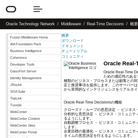
Oracle
Technology Network
Middleware
Real-Time Decisions
概
概要
Fusion Middleware Home
ダウンロード
AIA Foundation Pack
ドキュメント
Business Intelligence
チュートリアル
コミュニティ
Coherence
Oracle Real-
Developer Tools
GlassFish Server
Oracle Real
ための適応性のあるソ
Identity Management
種類のビジネス・プロセスまたは顧客との対
JRockit
定と推奨事項を提供します。このサーバーは
から実用的なインテリジェンスをリアルタイ
SOA Suite
TopLink
Oracle Real-Time Decisionsの機能
Tuxedo
クローズド・ループの意思決定 － ビジネ
WebCenter
分析的な意思決定 － ビジネス・コミュニ
るようにします。
WebCenter Content
自動調整プロセス － ビジネス・コミュニ
WebCenter Sites
します。
企業目標の最適化 － ビジネス・コミュニ
WebCenter Portal
タイムの意思決定を行えるようにします。