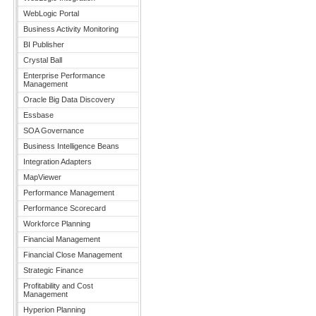
WebLogic Portal
Business Activity Monitoring
BI Publisher
Crystal Ball
Enterprise Performance
Management
Oracle Big Data Discovery
Essbase
SOA Governance
Business Intelligence Beans
Integration Adapters
MapViewer
Performance Management
Performance Scorecard
Workforce Planning
Financial Management
Financial Close Management
Strategic Finance
Profitability and Cost
Management
Hyperion Planning