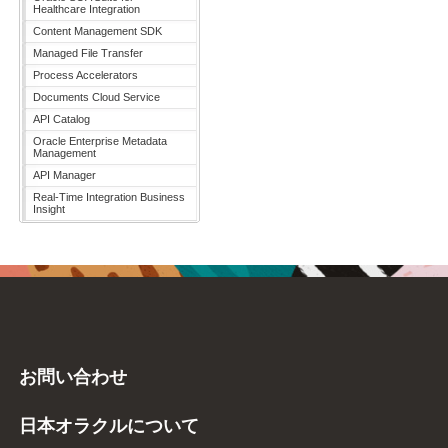
Healthcare Integration
Content Management SDK
Managed File Transfer
Process Accelerators
Documents Cloud Service
API Catalog
Oracle Enterprise Metadata
Management
API Manager
Real-Time Integration Business
Insight
お問い合わせ
日本オラクルについて