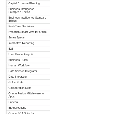
Capital Expense Planning
Business Intelligence
Enterprise Edition
Business Intelligence Standard
Edition
Real-Time Decisions
Hyperion Smart View for Office
Smart Space
Interactive Reporting
B2B
User Productivity Kit
Business Rules
Human Workflow
Data Service Integrator
Data Integrator
GoldenGate
Collaboration Suite
Oracle Fusion Middleware for
Apps
Endeca
BI Applications
Oracle SOA Suite for