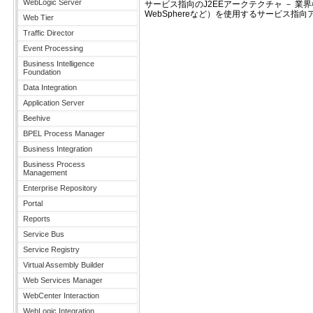
WebLogic Server
サービス指向のJ2EEアークテクチャ － 業界標準のJ2
WebSphereなど）を使用するサービス指
Web Tier
Traffic Director
Event Processing
Business Intelligence
Foundation
Data Integration
Application Server
Beehive
BPEL Process Manager
Business Integration
Business Process
Management
Enterprise Repository
Portal
Reports
Service Bus
Service Registry
Virtual Assembly Builder
Web Services Manager
WebCenter Interaction
WebLogic Integration