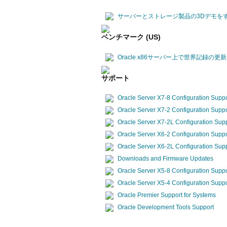
サーバーとストレージ製品の3Dデモを
ベンチマーク (US)
Oracle x86サーバー上で世界記録の
サポート
Oracle Server X7-8 Configuration Suppo
Oracle Server X7-2 Configuration Suppo
Oracle Server X7-2L Configuration Sup
Oracle Server X6-2 Configuration Suppo
Oracle Server X6-2L Configuration Sup
Downloads and Firmware Updates
Oracle Server X5-8 Configuration Suppo
Oracle Server X5-4 Configuration Suppo
Oracle Premier Support for Systems
Oracle Development Tools Support