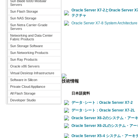
Sun Blade 6000 Modular
Servers
Oracle Server X7-2とOracle Ser
Sun Flash Storage
テクチャ
Sun NAS Storage
Oracle Server X7-8 System Architecture
Sun Netra Carrier-Grade
Servers
Networking and Data Center
Fabric Products
Sun Storage Software
Sun Networking Products
Sun Ray Products
Oracle x86 Servers
Virtual Desktop Infrastructure
Software in Silicon
技術情報
Private Cloud Appliance
日本語資料
All Flash Storage
Developer Studio
データ･シート：Oracle Server X7-2
データ･シート：Oracle Server X7-2L
Oracle Server X6-2のシステム・ア
Oracle Server X6-2Lのシステム・
Oracle Server X5-4 システム・アー