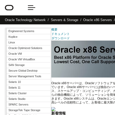
Oracle
Technology Network
Servers & Storage
Oracle x86 Servers
概要
Engineered Systems
ドキュメント
Ksplice
ダウンロード
Linux
Oracle Optimized Solutions
Oracle VM
Oracle VM VirtualBox
SAN Storage
Secure Global Desktop
Server Management Tools
Solaris 10
Oracle x86サーバーは、Oracleソ
ています。Oracle x86サーバーには独
Solaris 11
ス、スケールアップ・コンピューティング、
Solaris Cluster
らの独自機能によって、ソリューションを簡
きます。Oracle x86システムは、Orac
Solaris Studio
高レベルの信頼性によって、お客様に最大限
SPARC Servers
StorageTek Tape Storage
新着情報