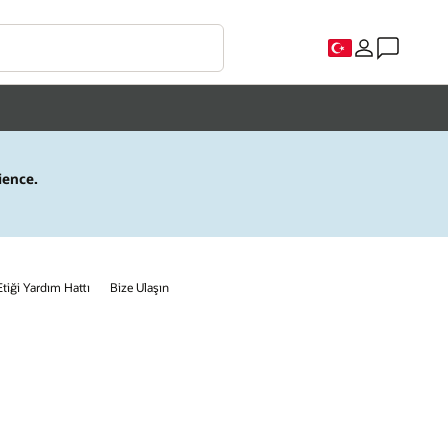
ience.
Etiği Yardım Hattı
Bize Ulaşın