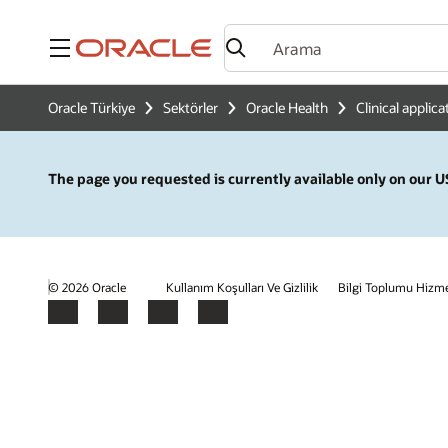
Menü
Oracle Türkiye
Sektörler
Oracle Health
Clinical applica
The page you requested is currently available only on our US
© 2026 Oracle
Kullanım Koşulları Ve Gizlilik
Bilgi Toplumu Hizme
Facebook
X
LinkedIn
YouTube