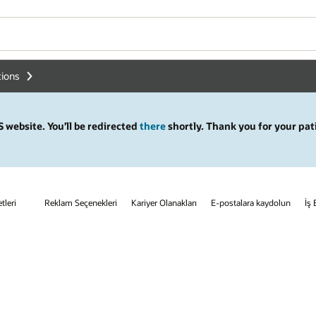
tions
 website. You’ll be redirected
there
shortly. Thank you for your pat
tleri
Reklam Seçenekleri
Kariyer Olanakları
E-postalara kaydolun
İş 