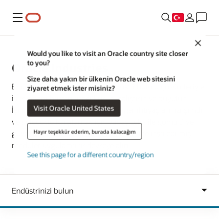
Menü
Close
Would you like to visit an Oracle country site closer
to you?
Oracle Industries
Size daha yakın bir ülkenin Oracle web sitesini
Endüstriniz için tasarlanmış endüstri bulutu çözümleriyle
ziyaret etmek ister misiniz?
işletmenizi baştan aşağı kurun, çalıştırın ve büyütün.
Visit Oracle United States
İşinizle ilgili, mevzuatla ilgili ve diğer ihtiyaçlarınızı şimdi
ve gelecekte karşılamak için yapay zeka ile gömülü ve
Hayır teşekkür ederim, burada kalacağım
güvenli, ölçeklenebilir bir altyapı üzerine inşa edilmiş
modüler uygulamalar devreye alın.
See this page for a different country/region