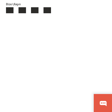
Bize Ulaşın
Facebook
X
LinkedIn
YouTube