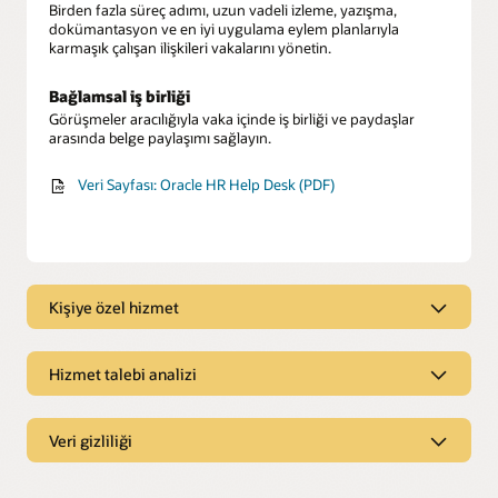
Birden fazla süreç adımı, uzun vadeli izleme, yazışma,
dokümantasyon ve en iyi uygulama eylem planlarıyla
karmaşık çalışan ilişkileri vakalarını yönetin.
Bağlamsal iş birliği
Görüşmeler aracılığıyla vaka içinde iş birliği ve paydaşlar
arasında belge paylaşımı sağlayın.
Veri Sayfası: Oracle HR Help Desk (PDF)
Kişiye özel hizmet
Kolaylaştırılmış bir deneyim
Anında yanıtlar bulmak, ek destek için hizmet istekleri
Hizmet talebi analizi
göndermek ve isteklerin ilerleme durumunu izlemek için
çalışanları ortak bir merkezle destekleyin.
Hizmet talebi takibi
İK verilerini birleştirerek sizi ilgilendiren konular hakkında
Veri gizliliği
Kişiye özel rehberlik
bilgi alın ve tüm çalışanların profiline ve geçmişine ilişkin 360
derecelik bir görüş elde edin.
Oracle Journeys'i kullanarak hassas çalışan ilişkileri sorunları
Güvenli çalışan bilgileri
için çalışanlara kişiye özel iş akışı rehberliği sağlayın.
Son derece hassas çalışan verilerini gizli tutan ve dış