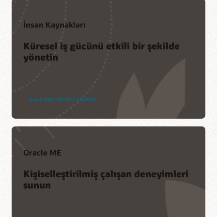
İnsan Kaynakları
Küresel iş gücünü etkili bir şekilde
yönetin
İnsan kaynaklarını keşfedin
Oracle ME
Kişiselleştirilmiş çalışan deneyimleri
sunun