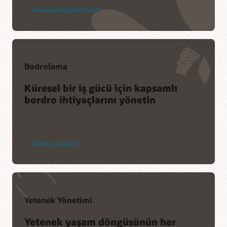
İnovasyonları görüntüleyin
Bodrolama
Küresel bir iş gücü için kapsamlı
bordro ihtiyaçlarını yönetin
Bordroyu keşfedin
Yetenek Yönetimi
Yetenek yaşam döngüsünün her