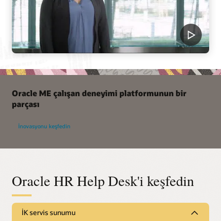
Oracle ME çalışan deneyimi platformunun bir
parçası
İnovasyonu keşfedin
Oracle HR Help Desk'i keşfedin
İK servis sunumu