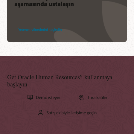
aşamasında ustalaşın
Yetenek yönetimini keşfedin
Get Oracle Human Resources'ı kullanmaya
başlayın
Demo isteyin
Tura katılın
Satış ekibiyle iletişime geçin