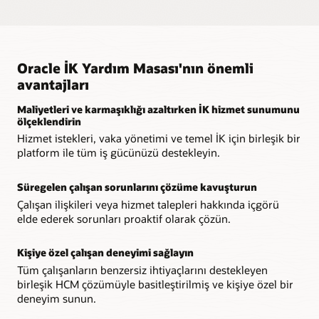
Trend analizi
tehditlerden koruyan bir çözümden yararlanın.
Sezgisel bilgi bankası
Hangi tür hizmet isteklerinin, vakaların ve sorguların
artmakta olduğunu belirleyerek geniş ölçekli sorunlara
Rutin soruları çözmek için çalışanların bilgi bankasına
Yerleşik entegrasyon
proaktif çözümler sağlayın.
erişmelerini sağlayın.
Üçüncü taraf entegrasyonlarına olan ihtiyacı ortadan
Oracle İK Yardım Masası'nın önemli
kaldırarak HCM ile birleştirilmiş eksiksiz bir İK hizmeti sağlama
Entegre iş zekası
çözümü sağlayın.
avantajları
Yolculukları Keşfedin
Hizmet taleplerinin etkinliğini ölçmek için yerleşik Oracle
Transactional Business Intelligence'ı kullanın.
Maliyetleri ve karmaşıklığı azaltırken İK hizmet sunumunu
Gerçek zamanlı veriler
ölçeklendirin
Tüm HCM süreçlerinde birleştirilmiş bir İK yardım masası
Yeniden gösterimi izleyin: Konuşmaya Dayalı İK ile İK
çözümüyle en güncel bilgileri gözden geçirin.
Hizmet istekleri, vaka yönetimi ve temel İK için birleşik bir
Hizmet Sunumunda Mükemmellik
platform ile tüm iş gücünüzü destekleyin.
Süregelen çalışan sorunlarını çözüme kavuşturun
Çalışan ilişkileri veya hizmet talepleri hakkında içgörü
elde ederek sorunları proaktif olarak çözün.
Kişiye özel çalışan deneyimi sağlayın
Tüm çalışanların benzersiz ihtiyaçlarını destekleyen
birleşik HCM çözümüyle basitleştirilmiş ve kişiye özel bir
deneyim sunun.