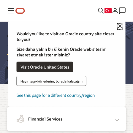
Menü
Close
Oracle Sektör Uygulamaları ürün
Would you like to visit an Oracle country site closer
to you?
turları
Size daha yakın bir ülkenin Oracle web sitesini
ziyaret etmek ister misiniz?
Temel özellikleri ve faydaları gösteren bu ürün turlarında
Visit Oracle United States
ürünlerimizi günlük olarak nasıl kullanacağınızı keşfedin.
Hayır teşekkür ederim, burada kalacağım
See this page for a different country/region
Financial Services