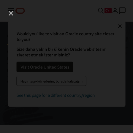
Menü
Close
Oracle WebLogic Server
Would you like to visit an Oracle country site closer
to you?
Size daha yakın bir ülkenin Oracle web sitesini
Oracle WebLogic Server, işletme içinde ve bulut ortamında Java
ziyaret etmek ister misiniz?
gibi kurumsal uygulama yazılımları geliştirmek, konuşlandırmak
ve çalıştırmak için tasarlanmış birleşik ve genişletilebilir bir
Visit Oracle United States
platformdur. WebLogic Server, Java Enterprise Edition (EE) ve
Jakarta EE'nin sağlam, eksiksiz ve ölçeklenebilir bir uygulamasını
sunar.
Hayır teşekkür ederim, burada kalacağım
See this page for a different country/region
Oracle Cloud Free Tier'i Deneyin