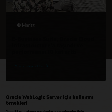
ve olay yönetim işlemleri
E-Business Suite, Oracle Cloud
Infrastructure'a taşındı ve
performansı 10 kat arttı
Videoyu izleyin (3:23)
Oracle WebLogic Server için kullanım
örnekleri
Java EE uygulama yazılımlarını modernleştirin