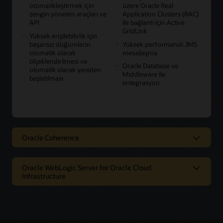
otomatikleştirmek için
üzere Oracle Real
zengin yönetim araçları ve
Application Clusters (RAC)
API
ile bağlantı için Active
GridLink
Yüksek erişilebilirlik için
başarısız düğümlerin
Yüksek performanslı JMS
otomatik olarak
mesajlaşma
ölçeklendirilmesi ve
Oracle Database ve
otomatik olarak yeniden
Middleware ile
başlatılması
entegrasyon
Oracle Coherence
İşletme içinde ve bulut ortamında
lider dağıtılmış önbelleğe alma
Oracle WebLogic Server for Oracle Cloud
çözümü
Infrastructure
Oracle Cloud'da Oracle WebLogic
Oracle Coherence; uygulama yazılımları için yüksek
erişilebilirlik, ölçeklenebilirlik ve düşük gecikme süresi,
Server için hızlı provizyonlama
verimlilik ve performans sağlayan lider Java tabanlı
dağıtılmış önbellek ve bellek içi veri ızgarasıdır.
Hızlı konuşlandırma ve esnek fiyatlandırma seçenekleriyle