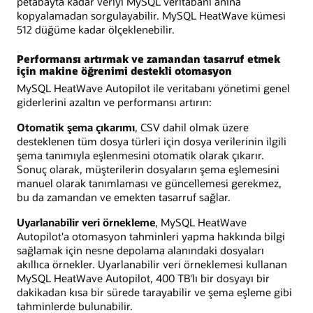
petabayta kadar veriyi MySQL veritabanı anına
kopyalamadan sorgulayabilir. MySQL HeatWave kümesi
512 düğüme kadar ölçeklenebilir.
Performansı artırmak ve zamandan tasarruf etmek
için makine öğrenimi destekli otomasyon
MySQL HeatWave Autopilot ile veritabanı yönetimi genel
giderlerini azaltın ve performansı artırın:
Otomatik şema çıkarımı
, CSV dahil olmak üzere
desteklenen tüm dosya türleri için dosya verilerinin ilgili
şema tanımıyla eşlenmesini otomatik olarak çıkarır.
Sonuç olarak, müşterilerin dosyaların şema eşlemesini
manuel olarak tanımlaması ve güncellemesi gerekmez,
bu da zamandan ve emekten tasarruf sağlar.
Uyarlanabilir veri örnekleme
, MySQL HeatWave
Autopilot'a otomasyon tahminleri yapma hakkında bilgi
sağlamak için nesne depolama alanındaki dosyaları
akıllıca örnekler. Uyarlanabilir veri örneklemesi kullanan
MySQL HeatWave Autopilot, 400 TB'lı bir dosyayı bir
dakikadan kısa bir sürede tarayabilir ve şema eşleme gibi
tahminlerde bulunabilir.