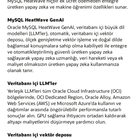
MySQL HeatWave hiçbir ek ücret ödemeden entegre
üretken yapay zeka ve makine öğrenimi özellikleri sunar.
MySQL HeatWave GenAI
Oracle MySQL HeatWave GenAI, veritabanı içi büyük dil
modelleri (LLM'ler), otomatik, veritabanı içi vektör
deposu, ölçek genişletme vektör işleme ve doğal dilde
bağlamsal konuşmalara sahip olma kabiliyeti ile entegre
ve otomatikleştirilmiş güvenli üretken yapay zeka
sağlayarak yapay zeka uzmanlığı, veri hareketi veya ek
maliyet olmaksızın üretken yapay zeka kullanmanıza
olanak tanır.
Veritabanı içi LLM'ler
Yerleşik LLM'leri tüm Oracle Cloud Infrastructure (OCI)
bölgelerinde, OCI Dedicated Region, Oracle Alloy, Amazon
Web Services (AWS) ve Microsoft Azure'da kullanın ve
dağıtımlar arasında öngörülebilir performansla tutarlı
sonuçlar alın. GPU sağlama ihtiyacını ortadan kaldırarak
altyapı maliyetlerini düşürmeye yardımcı olun.
Veritabanı içi vektör deposu