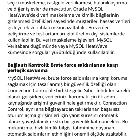
seçici maskeleme, rastgele veri ikamesi, bulanıklaştırma
ve diğer işlevler de mevcuttur. Oracle MySQL
HeatWave'deki veri maskeleme ve kimlik bilgilerinin
gizlenmesi özellikleri sayesinde müşteriler, hassas verileri
gizleyerek veri ihlali riskini azaltabilir. Bu veriler,
geliştirme ve test ortamları gibi üretim dışı sistemlerde
kullanılabilir. Bu veri maskeleme işlevleri, MySQL
Veritabanı düğümünde veya MySQL HeatWave
kümesinde sorgular yürütüldüğünde kullanılabilir.
Bağlantı Kontrolü: Brute force saldırılarına karşı
yerleşik savunma
MySQL HeatWave, brute force saldırılarına karşı koruma
sağlamak için tasarlanmış bir güvenlik özelliği olan
Connection Control ile birlikte gelir. Siber tehditler sürekli
olarak gelişirken, verilerinizi korumak için ilk adım
kaynağında erişimi güvenli hale getirmektir. Connection
Control, aynı ana bilgisayardan tekrarlanan başarısız
oturum açma girişimleri için yanıt süresini otomatik
olarak yavaşlatarak ekstra bir güvenlik katmanı ekler. Bu
mekanizma, hızlı kimlik bilgisi tahminine dayanan
otomatik saldırıların etkinliğini önemli ölçüde azaltabilir.