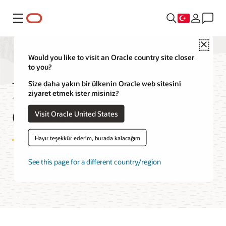
Menü
Close
Would you like to visit an Oracle country site closer
to you?
MySQL HeatWave
Size daha yakın bir ülkenin Oracle web sitesini
ziyaret etmek ister misiniz?
Özellikleri
Visit Oracle United States
Hayır teşekkür ederim, burada kalacağım
See this page for a different country/region
Ücretsiz başlayın