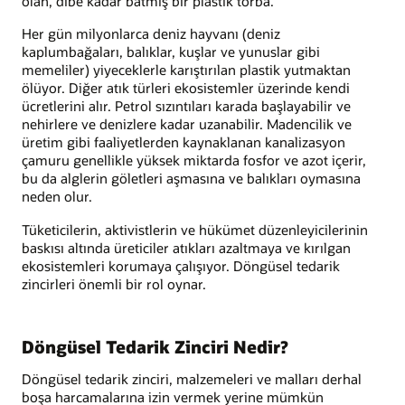
olan, dibe kadar batmış bir plastik torba.
Her gün milyonlarca deniz hayvanı (deniz
kaplumbağaları, balıklar, kuşlar ve yunuslar gibi
memeliler) yiyeceklerle karıştırılan plastik yutmaktan
ölüyor. Diğer atık türleri ekosistemler üzerinde kendi
ücretlerini alır. Petrol sızıntıları karada başlayabilir ve
nehirlere ve denizlere kadar uzanabilir. Madencilik ve
üretim gibi faaliyetlerden kaynaklanan kanalizasyon
çamuru genellikle yüksek miktarda fosfor ve azot içerir,
bu da alglerin göletleri aşmasına ve balıkları oymasına
neden olur.
Tüketicilerin, aktivistlerin ve hükümet düzenleyicilerinin
baskısı altında üreticiler atıkları azaltmaya ve kırılgan
ekosistemleri korumaya çalışıyor. Döngüsel tedarik
zincirleri önemli bir rol oynar.
Döngüsel Tedarik Zinciri Nedir?
Döngüsel tedarik zinciri, malzemeleri ve malları derhal
boşa harcamalarına izin vermek yerine mümkün