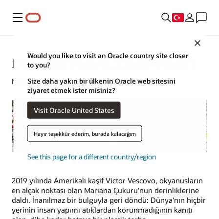
Menü
Close
Would you like to visit an Oracle country site closer
Döngüsel Tedarik Zinciri Nedir?
to you?
Size daha yakın bir ülkenin Oracle web sitesini
Mark Jackley | İçerik Stratejisti | 9 Kasım 2023
ziyaret etmek ister misiniz?
Visit Oracle United States
Hayır teşekkür ederim, burada kalacağım
See this page for a different country/region
2019 yılında Amerikalı kaşif Victor Vescovo, okyanusların
en alçak noktası olan Mariana Çukuru'nun derinliklerine
daldı. İnanılmaz bir bulguyla geri döndü: Dünya'nın hiçbir
yerinin insan yapımı atıklardan korunmadığının kanıtı