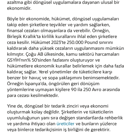
azaltma gibi döngüsel uygulamalara dayanan ulusal bir
ekonomidir.
Böyle bir ekonomide, hükümet, döngüsel uygulamaları
takip eden şirketlere teşvikler ve yardım sağlarken,
finansal cezaları olmayanlara da verebilir. Örneğin,
Birleşik Krallık'ta kirlilik kurallarını ihlal eden şirketlere
ceza kesilir. Hükümet 2023'te 250.000 Pound sınırını
kaldırarak daha yüksek cezaların uygulanmasını mümkün
kılmıştır. Çoğu AB ülkesinde, kamu sektörü harcamaları
GSYİH'nın% 50'sinden fazlasını oluşturuyor ve
hükümetlere ekonomik kurallar belirlemek için daha fazla
kaldıraç sağlar. Yerel yönetimler de tüketicilere karşı
benzer bir havuç ve sopa yaklaşımını benimsemektedir.
Örneğin İspanya'da, öngörülen geri dönüşüm
yöntemlerine uymayan kişilere 90 ila 250 Avro arasında
para cezası kesilmektedir.
Yine de, döngüsel bir tedarik zinciri veya ekonomi
oluşturmak kolay değildir. Şirketlerin ve tüketicilerin
uyumluluğunun yanı sıra değişen standartlarda rehberlik
ve yardıma ihtiyacı olan
üreticiler
ve bunların yüzlerce
veya binlerce tedarikçisinin iş birliğini de gerektirir.