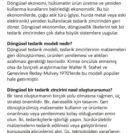
Döngüsel ekonomi, hükümetin ürün üretme ve yeniden
kullanma kurallarını belirlediği ekonomidir. Bu tür
ekonomilerde, çoğu atık türü (giysi, hurda metal veya eski
elektronik) yeniden kullanılacak tedarik zincirinden geri
döner. Döngüsel ekonomiler, döngüsellik ilkelerini tek bir
tedarik zincirinden çok daha büyük sistemlere uygular.
Döngüsel tedarik modeli nedir?
Döngüsel tedarik modeli, tedarik zincirlerinin malzemeleri
geri dönüştürmesi, ürünleri yenilemesi ve atıkları
azaltması gerektiği teorisidir. Kimse öncülük etmemiş
olsa da İsviçreli araştırmacılar Walter R. Stahel ve
Genevieve Reday-Mulvey 1970'lerde bu modeli popüler
hale getirmiştir.
Döngüsel bir tedarik zincirini nasıl oluşturursunuz?
Bir tane oluşturmanın birçok yolu olmasına rağmen, üç
strateji önemlidir. Bir, dairesellik için tasarım. Geri
dönüştürülmüş malzemeler kullanın ve ürünlerin
onarılması veya yenilenmesi kolay olduğundan emin
olun. İki, tedarikçilerle işbirliği yapın. Sürdürülebilir
malzemelerin tedarik edilmesi veya geliştirilmesi
konusunda görüşlerini alın. Üç, teknolojiden yararlanın.