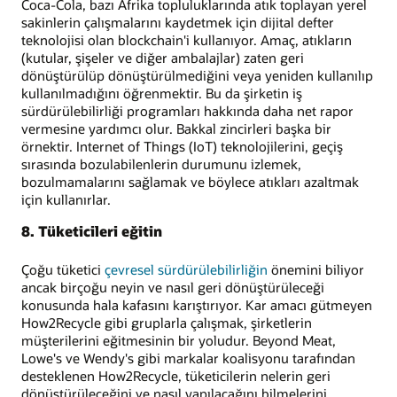
Coca-Cola, bazı Afrika topluluklarında atık toplayan yerel
sakinlerin çalışmalarını kaydetmek için dijital defter
teknolojisi olan blockchain'i kullanıyor. Amaç, atıkların
(kutular, şişeler ve diğer ambalajlar) zaten geri
dönüştürülüp dönüştürülmediğini veya yeniden kullanılıp
kullanılmadığını öğrenmektir. Bu da şirketin iş
sürdürülebilirliği programları hakkında daha net rapor
vermesine yardımcı olur. Bakkal zincirleri başka bir
örnektir. Internet of Things (IoT) teknolojilerini, geçiş
sırasında bozulabilenlerin durumunu izlemek,
bozulmamalarını sağlamak ve böylece atıkları azaltmak
için kullanırlar.
8. Tüketicileri eğitin
Çoğu tüketici
çevresel sürdürülebilirliğin
önemini biliyor
ancak birçoğu neyin ve nasıl geri dönüştürüleceği
konusunda hala kafasını karıştırıyor. Kar amacı gütmeyen
How2Recycle gibi gruplarla çalışmak, şirketlerin
müşterilerini eğitmesinin bir yoludur. Beyond Meat,
Lowe's ve Wendy's gibi markalar koalisyonu tarafından
desteklenen How2Recycle, tüketicilerin nelerin geri
dönüştürüleceğini ve nasıl yapılacağını bilmelerini