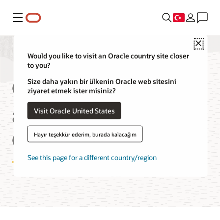
Menü
Close
Would you like to visit an Oracle country site closer
to you?
Oracle Audit Vault
Size daha yakın bir ülkenin Oracle web sitesini
ziyaret etmek ister misiniz?
and Database Firewall
Visit Oracle United States
Özellikleri
Hayır teşekkür ederim, burada kalacağım
See this page for a different country/region