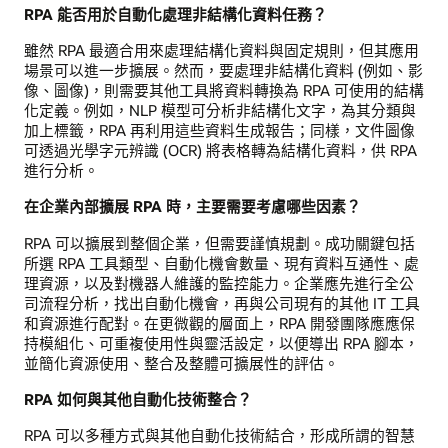
RPA 能否用於自動化處理非結構化資料任務？
雖然 RPA 最適合用來處理結構化資料與固定規則，但其應用
場景可以進一步擴展。然而，要處理非結構化資料 (例如、影
像、圖像)，則需要其他工具將資料轉換為 RPA 可使用的結構
化定義。例如，NLP 模型可分析非結構化文字，為其分類與
加上標籤，RPA 再利用這些資料生成報告；同樣，文件圖像
可透過光學字元辨識 (OCR) 將表格轉為結構化資料，供 RPA
進行分析。
在企業內部擴展 RPA 時，主要需要考慮哪些因素？
RPA 可以擴展到整個企業，但需要謹慎規劃。成功關鍵包括
所選 RPA 工具類型、自動化機會數量、現有資料互通性、處
理資源，以及對機器人維護的監控能力。企業應先進行全公
司流程分析，找出自動化機會，再與公司現有的其他 IT 工具
和資源進行配對。在更微觀的層面上，RPA 開發團隊應應保
持模組化、可重複使用性與靈活設定，以便導出 RPA 腳本，
並簡化資源使用、整合及整體可擴展性的評估。
RPA 如何與其他自動化技術整合？
RPA 可以多種方式與其他自動化技術結合，形成所謂的智慧