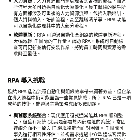
人力資源
：人力資源部門需處理各式各樣的流程，而這
些流程大多可透過自動化大幅優化。員工體驗的幾乎所
有方面都涉及可重複的人力資源流程，包括入職培訓、
個人資料輸入、培訓流程，甚至離職清單等。RPA 功能
可以自動化處理其中的大部分流程。
軟體更新
：RPA 可透過自動化全網路的軟體更新流程，
大幅減輕 IT 團隊的工作量。藉助 RPA，系統可自動檢
查可用更新並執行安裝作業，將對員工時間與資源的需
求降至最低。
RPA 導入挑戰
雖然 RPA 能為流程自動化與組織效率帶來顯著效益，但企業
在導入過程中仍可能面臨一些常見挑戰。所幸 RPA 已是一項
成熟的技術，能透過主動策略克服多數問題。
與舊版系統整合
：現代應用程式通常能與 RPA 順利整
合，但舊有系統 (尤其是部署於內部環境的系統)，常因
連線介面不一致與 IT 環境複雜而面對困難。IT 團隊可
事先進行相容性評估，並視需求透過中介軟體或客製化