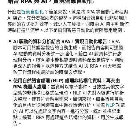
結合 RPA 與 AI，實現智慧自動化
什麼是
智慧自動化
？簡單來說，就是將 RPA 等自動化流程與
AI 結合，充分發揮兩者的優勢。這種組合讓自動化能以規則
導向的方式提升效率、減少人工負擔，同時由 AI 自主判斷何
時執行這些流程。以下是兩個智慧自動化的實際應用範例：
AI 驅動的資料分析結合 RPA，實現自動化報告
：RPA
腳本可用於觸發報告的自動生成，而報告內容則可透過
AI 驅動的資料分析進一步強化。藉由 AI 對資料進行處
理與分析，RPA 腳本能根據即時資料產出更精準、洞察
更深入的報告。以這種方式結合 AI 與 RPA，可大幅縮
短工作流程兩端所需的時間與步驟。
使用自然語言處理 (NLP) 處理非結構化資料，再交由
RPA 機器人處理
：當資料以電子郵件、日誌或其他文字
型態的非結構化格式呈現時，NLP 可先對內容進行解析
與整理，使其符合應用需求。舉例來說，如果智慧自動
化的目標是從回饋表單中進行情緒分析，具備
NLP
功能
的 AI 可以先處理文字內容，進行分類、統計並標記重
點；接著，RPA 再處理這些結構化的資料，用於生成報
告。