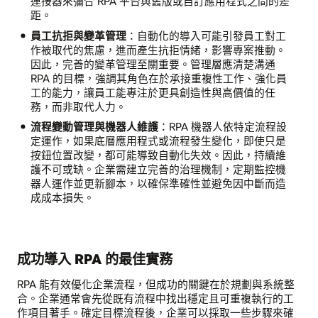
連接器來彌合 RPA 平台與舊版或自訂應用程式之間的差
距。
員工抗拒與變革管理
：自動化的導入可能引發員工對工
作被取代的焦慮，進而產生抗拒情緒，影響專案推動。
因此，完善的變革管理至關重要。管理層應清楚溝通
RPA 的目標，強調其角色在於承接重複性工作、強化員
工的能力，讓員工能專注於更具創造性與高價值的任
務，而非取代人力。
流程變動管理與機器人維護
：RPA 機器人依特定流程設
定運作，如果底層應用程式或流程發生變化，即使只是
按鈕位置改變，都可能導致自動化失效。因此，持續維
護不可或缺。企業需建立完善的治理機制，定期監控機
器人運作並更新腳本，以確保準確性並避免因中斷而造
成成本損失。
成功導入 RPA 的最佳實務
RPA 能有效優化企業流程，但成功的關鍵在於規劃與系統整
合。企業通常會先從既有流程中找出穩定且可重複執行的工
作項目著手。確定目標流程後，企業可以採取一些步驟來確