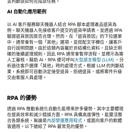
並判斷該如何完成該任務。
AI 自動化應用範例
以 AI 客戶服務聊天機器人結合 RPA 腳本處理產品退貨為
例。聊天機器人先接收客戶提交的退貨申請表，並透過 RPA
驗證退貨原因是否合理。然而，在「退貨原因」的下拉選單
中，通常會有一個「其他」選項，並搭配文字欄位，讓客戶
自行說明問題。由於這類內容屬於非結構化資料，且缺乏明
確的後續處理規則，因此 RPA 通常會暫停流程，並標示為需
人工審核。藉助 AI，RPA 便可呼叫
大型語言模型 (LLM)
，分
析過往客戶選擇「其他」時的處理方式。根據 LLM 的判斷結
果，系統即可自動決定接受退貨、拒絕退貨，或將案件升級
交由客服人員處理。
RPA 的優勢
透過 RPA 推動系統化自動化能帶來許多優勢，其中主要體現
在提高效率和減少錯誤方面。RPA 具備高度彈性，能靈活整
合各類系統，無論是
內部營運應用程式
，或面向客戶的軟體
皆適用。以下總結了 RPA 最常見的優勢。