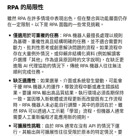
RPA 的局限性
雖然 RPA 在許多情境中表現出色，但在整合與功能層面仍存
在一定限制。以下是 RPA 面臨的一些常見挑戰。
僅適用於可重複的任務
：RPA 機器人最擅長處理以規則
為基礎、重複性高且結構明確的任務，並不適合需要判
斷力、批判性思考或創意解決問題的流程。如果流程中
存在大量例外情況，或仰賴非結構化資料 (例如解讀客
戶選擇「其他」作為退貨原因時的文字說明)，在缺乏更
進階 AI 代理協助的情況下，傳統 RPA 機器人往往無法
順利完成任務。
缺乏適應性
：如果選單、介面或系統發生變動，可能會
干擾 RPA 機器人的運作，導致流程中斷或產生錯誤結
果。要讓 RPA 輸出高品質結果，執行環境必須長期保持
一致。當因導入新軟體或流程更新而改變既有工作流程
時，RPA 機器人未必能自行調整。其中的原因在於，雖
然 RPA 可以透過人工示範「學習」流程，但機器人通常
需要人工重新編程才能應用新的規則。
可擴展性挑戰
：由於 RPA 通常在沒有 API 的情況下運
行，其輸出與可擴展性往往受限於原本的特定情況。要