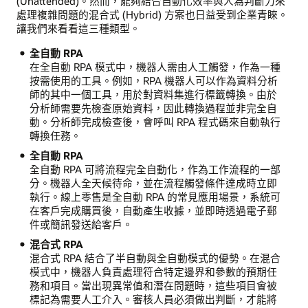
(Unattended)。然而，能夠結合自動化效率與人為判斷力來
處理複雜問題的混合式 (Hybrid) 方案也日益受到企業青睞。
讓我們來看看這三種類型。
全自動 RPA
在全自動 RPA 模式中，機器人需由人工觸發，作為一種
按需使用的工具。例如，RPA 機器人可以作為資料分析
師的其中一個工具，用於對資料集進行標籤轉換。由於
分析師需要先檢查原始資料，因此轉換過程並非完全自
動。分析師完成檢查後，會呼叫 RPA 程式碼來自動執行
轉換任務。
全自動 RPA
全自動 RPA 可將流程完全自動化，作為工作流程的一部
分。機器人全天候待命，並在流程觸發條件達成時立即
執行。線上零售是全自動 RPA 的常見應用場景，系統可
在客戶完成購買後，自動產生收據，並即時透過電子郵
件或簡訊發送給客戶。
混合式 RPA
混合式 RPA 結合了半自動與全自動模式的優勢。在混合
模式中，機器人負責處理符合特定邊界和參數的預期任
務和項目。當出現異常值和潛在問題時，這些項目會被
標記為需要人工介入。審核人員必須做出判斷，才能將