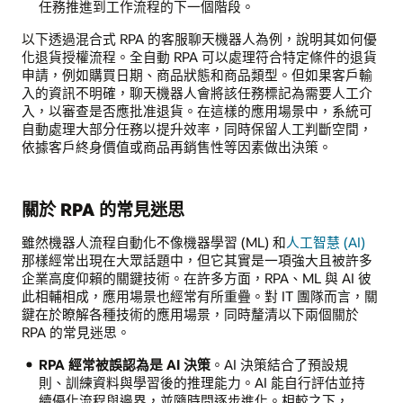
任務推進到工作流程的下一個階段。
以下透過混合式 RPA 的客服聊天機器人為例，說明其如何優
化退貨授權流程。全自動 RPA 可以處理符合特定條件的退貨
申請，例如購買日期、商品狀態和商品類型。但如果客戶輸
入的資訊不明確，聊天機器人會將該任務標記為需要人工介
入，以審查是否應批准退貨。在這樣的應用場景中，系統可
自動處理大部分任務以提升效率，同時保留人工判斷空間，
依據客戶終身價值或商品再銷售性等因素做出決策。
關於 RPA 的常見迷思
雖然機器人流程自動化不像機器學習 (ML) 和
人工智慧 (AI)
那樣經常出現在大眾話題中，但它其實是一項強大且被許多
企業高度仰賴的關鍵技術。在許多方面，RPA、ML 與 AI 彼
此相輔相成，應用場景也經常有所重疊。對 IT 團隊而言，關
鍵在於瞭解各種技術的應用場景，同時釐清以下兩個關於
RPA 的常見迷思。
RPA 經常被誤認為是 AI 決策
。AI 決策結合了預設規
則、訓練資料與學習後的推理能力。AI 能自行評估並持
續優化流程與邊界，並隨時間逐步進化。相較之下，