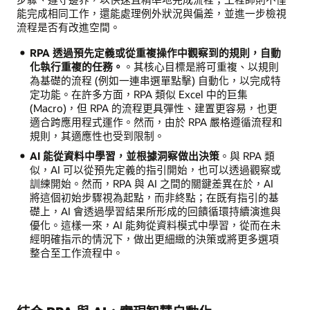
能完成相同工作，還能處理例外狀況與偏差，並進一步檢視
流程是否有改進空間。
RPA 透過預先定義或從重複操作中觀察到的規則，自動
化執行重複的任務。
。其核心目標是將可重複、以規則
為基礎的流程 (例如一連串選單點擊) 自動化，以完成特
定功能。在許多方面，RPA 類似 Excel 中的巨集
(Macro)，但 RPA 的流程更具彈性、建置更容易，也更
適合跨應用程式運作。然而，由於 RPA 嚴格遵循流程和
規則，其適應性也受到限制。
AI 能從資料中學習，並根據洞察做出決策
。與 RPA 類
似，AI 可以從預先定義的指引開始，也可以透過觀察或
訓練開始。然而，RPA 與 AI 之間的關鍵差異在於，AI
將這個初始步驟視為起點，而非終點；在既有指引的基
礎上，AI 會透過學習結果所形成的回饋循環持續演進與
優化。這樣一來，AI 能夠從資料模式中學習，從而在未
經明確指示的情況下，做出更細緻的決策或將更多選項
整合至工作流程中。