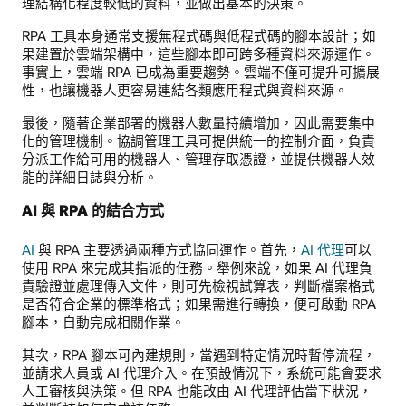
理結構化程度較低的資料，並做出基本的決策。
RPA 工具本身通常支援無程式碼與低程式碼的腳本設計；如
果建置於雲端架構中，這些腳本即可跨多種資料來源運作。
事實上，雲端 RPA 已成為重要趨勢。雲端不僅可提升可擴展
性，也讓機器人更容易連結各類應用程式與資料來源。
最後，隨著企業部署的機器人數量持續增加，因此需要集中
化的管理機制。協調管理工具可提供統一的控制介面，負責
分派工作給可用的機器人、管理存取憑證，並提供機器人效
能的詳細日誌與分析。
AI 與 RPA 的結合方式
AI
與 RPA 主要透過兩種方式協同運作。首先，
AI 代理
可以
使用 RPA 來完成其指派的任務。舉例來說，如果 AI 代理負
責驗證並處理傳入文件，則可先檢視試算表，判斷檔案格式
是否符合企業的標準格式；如果需進行轉換，便可啟動 RPA
腳本，自動完成相關作業。
其次，RPA 腳本可內建規則，當遇到特定情況時暫停流程，
並請求人員或 AI 代理介入。在預設情況下，系統可能會要求
人工審核與決策。但 RPA 也能改由 AI 代理評估當下狀況，