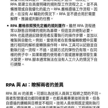
RPA 是建立在高度明確的規則型工作流程之上，並不具
備推理或自我優化的能力。RPA 嚴格遵循工作流程。因
此，在沒有 AI 輔助的情況下，RPA 並不適合用於需要
解釋、推論或判斷的任務。
RPA 嚴格依照預先定義的規則運作
。雖然 RPA 流程通
常以靜態且明確的規則為基礎，但這並非絕對必要。
RPA 也能透過記錄使用者反覆執行的操作步驟，並加以
複製與自動化。例如，當使用者在影像編輯軟體中反覆
進行相同的解析度轉換操作時，RPA 工具可以記錄並自
動執行這一流程。不過，這類方式的彈性仍有限。在同
樣的例子中，如果軟體的使用者介面或選單選項發生重
大變更，RPA 腳本通常無法在沒有人工介入的情況下自
行調整。
RPA 與 AI：瞭解兩者的差異
RPA 與 AI 的差異，可類比為技術人員與工程師之間的不同。
兩者對營運成功都同樣重要，也都具備專業技術背景，但各
自遵循的邏輯與目標並不相同。技術人員依照既定規則執行
步驟、遵守邊界，以快速且精準地完成流程；工程師則不僅