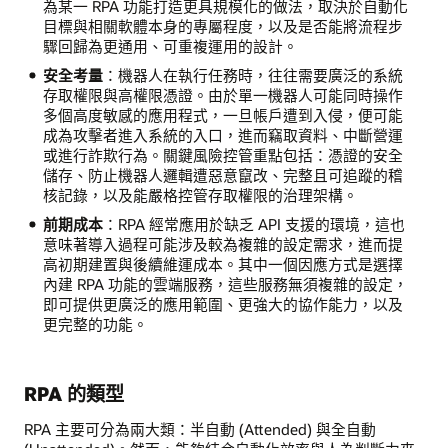
為某一 RPA 功能打造更具規模化的做法，取決於自動化
目標與相關軟體本身的專屬程度，以及是否能將流程步
驟回歸為更通用、可重複運用的設計。
安全考量
：機器人在執行任務時，往往需要廣泛的系統
存取權限與高權限憑證。由於單一機器人可能同時操作
多個高度敏感的應用程式，一旦帳戶遭到入侵，便可能
成為攻擊者進入系統的入口，進而竊取資料、中斷營運
或進行詐欺行為。關鍵風險控管重點包括：憑證的安全
儲存、防止機器人邏輯遭惡意竄改、完整且可追蹤的稽
核記錄，以及能嚴格控管存取權限的治理架構。
前期成本
：RPA 經常應用於缺乏 API 支援的環境，這也
意味著導入過程可能涉及較為複雜的設定需求，進而提
高初期建置與後續維運成本。其中一個因應方式是選擇
內建 RPA 功能的雲端服務，這些服務無須複雜的設定，
即可提供更廣泛的應用範圍、更強大的協作能力，以及
更完整的功能。
RPA 的類型
RPA 主要可分為兩大類：半自動 (Attended) 與全自動