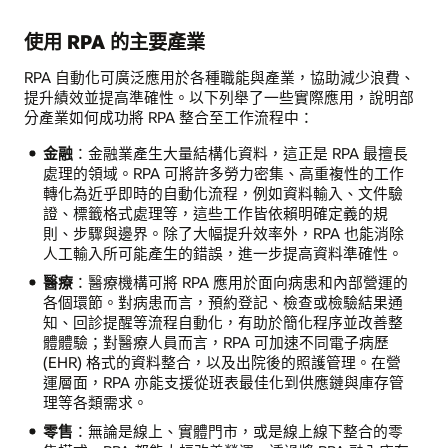
使用 RPA 的主要產業
RPA 自動化可廣泛應用於各種職能與產業，協助減少浪費、
提升績效並提高準確性。以下列舉了一些實際應用，說明部
分產業如何成功將 RPA 整合至工作流程中：
金融
：金融業產生大量結構化資料，這正是 RPA 最擅長
處理的領域。RPA 可將許多勞力密集、高重複性的工作
轉化為近乎即時的自動化流程，例如資料輸入、文件驗
證、標籤格式處理等，這些工作皆依賴明確定義的規
則、步驟與邊界。除了大幅提升效率外，RPA 也能消除
人工輸入所可能產生的錯誤，進一步提高資料準確性。
醫療
：醫療機構可將 RPA 應用於面向病患和內部營運的
各個環節。對病患而言，預約登記、檢查或檢驗結果通
知、回診提醒等流程自動化，有助於簡化程序並改善整
體體驗；對醫療人員而言，RPA 可加速不同電子病歷
(EHR) 格式的資料整合，以及出院後的照護管理。在營
運層面，RPA 亦能支援從班表最佳化到供應鏈與庫存管
理等各類需求。
零售
：無論是線上、實體門市，或是線上線下整合的零