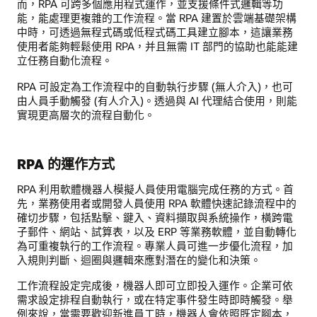
而，RPA 可跨多個應用程式運作，並支援條件式邏輯等功
能，能處理更複雜的工作流程。當 RPA 建置於雲端基礎架構
中時，可透過無程式碼或低程式碼工具建立腳本，這讓業務
使用者能夠輕鬆使用 RPA，并且無需 IT 部門的協助也能能建
立任務自動化流程。
RPA 可設定為工作流程中的自動執行步驟 (無人介入)，也可
由人員手動觸發 (有人介入)。透過與 AI 代理結合使用，則能
實現更高層次的流程自動化。
RPA 的運作方式
RPA 利用軟體機器人模擬人員使用電腦完成任務的方式。首
先，業務使用者或開發人員使用 RPA 軟體快速記錄流程中的
確切步驟，包括點擊、鍵入、資料擷取與系統操作，橫跨電
子郵件、網站、試算表，以及 ERP 等業務軟體，並自動轉化
為可重複執行的工作流程。專業人員可進一步優化流程，加
入規則判斷、迴圈與邏輯來應對潛在的變化和決策。
工作流程設定完成後，機器人即可立即投入運作。企業可依
需求設定排程自動執行，或在特定事件發生時即時觸發。舉
例來說，當需要歡迎新進員工時，機器人會依照既定腳本，