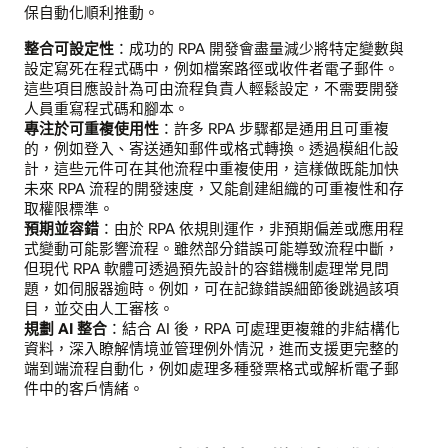
保自動化順利推動。
整合可設定性
：成功的 RPA 開發會盡量減少將特定變數與
設定寫死在程式碼中，例如檔案路徑或收件者電子郵件。
這些項目應設計為可由流程負責人輕鬆設定，不需要開發
人員重寫程式碼和腳本。
專注於可重複使用性
：許多 RPA 步驟都是通用且可重複
的，例如登入、寄送通知郵件或格式轉換。透過模組化設
計，這些元件可在其他流程中重複使用，這樣做既能加快
未來 RPA 流程的開發速度，又能創建組織的可重複性和存
取權限標準。
預期並容錯
：由於 RPA 依規則運作，非預期偏差或應用程
式變動可能影響流程。雖然部分錯誤可能導致流程中斷，
但現代 RPA 軟體可透過預先設計的容錯機制處理常見問
題，如伺服器逾時。例如，可在記錄錯誤細節後跳過該項
目，並交由人工審核。
規劃 AI 整合
：結合 AI 後，RPA 可處理更複雜的非結構化
資料，深入瞭解情境並管理例外情況，進而支援更完整的
端到端流程自動化，例如處理多種發票格式或解析電子郵
件中的客戶情緒。