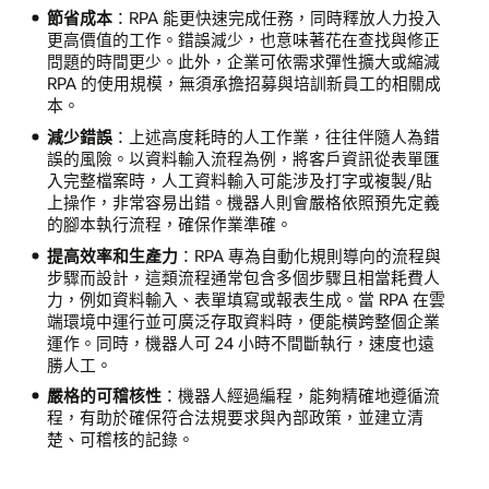
節省成本
：RPA 能更快速完成任務，同時釋放人力投入
更高價值的工作。錯誤減少，也意味著花在查找與修正
問題的時間更少。此外，企業可依需求彈性擴大或縮減
RPA 的使用規模，無須承擔招募與培訓新員工的相關成
本。
減少錯誤
：上述高度耗時的人工作業，往往伴隨人為錯
誤的風險。以資料輸入流程為例，將客戶資訊從表單匯
入完整檔案時，人工資料輸入可能涉及打字或複製/貼
上操作，非常容易出錯。機器人則會嚴格依照預先定義
的腳本執行流程，確保作業準確。
提高效率和生產力
：RPA 專為自動化規則導向的流程與
步驟而設計，這類流程通常包含多個步驟且相當耗費人
力，例如資料輸入、表單填寫或報表生成。當 RPA 在雲
端環境中運行並可廣泛存取資料時，便能橫跨整個企業
運作。同時，機器人可 24 小時不間斷執行，速度也遠
勝人工。
嚴格的可稽核性
：機器人經過編程，能夠精確地遵循流
程，有助於確保符合法規要求與內部政策，並建立清
楚、可稽核的記錄。