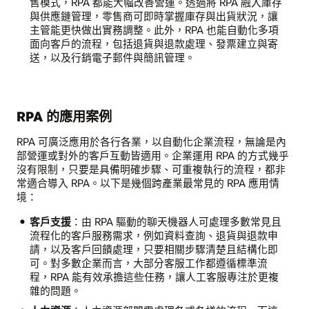
售模式，RPA 都能大幅改善營運。透過將 RPA 融入庫存
與供應鏈管理，零售商可即時掌握庫存與出貨狀況，讓
主管能更快做出實務調整。此外，RPA 也能自動化多項
面向客戶的流程，包括退貨與退款處理、發票建立與寄
送，以及行銷電子郵件與簡訊管理。
RPA 的應用案例
RPA 可廣泛應用於各行各業，以自動化企業流程，無論是內
部營運或對外的客戶互動皆適用。企業運用 RPA 的方式幾乎
沒有限制，只要是具備明確步驟、可重複執行的流程，都非
常適合導入 RPA。以下是幾個跨產業最常見的 RPA 應用情
境：
客戶支援
：由 RPA 驅動的聊天機器人可處理多數常見且
流程化的客戶服務需求，例如資料查詢、退貨與退款申
請，以及客戶回饋處理，只要相關步驟清楚且結構化即
可。對多數企業而言，大部分客服工作都遵循標準流
程，RPA 能有效承擔這些任務，讓人工客服專注於更複
雜的問題。