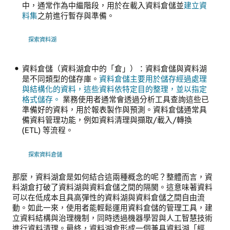
中，通常作為中繼階段，用於在載入資料倉儲並
建立資
料集
之前進行暫存與準備。
探索資料湖
資料倉儲（資料湖倉中的「倉」）：資料倉儲與資料湖
是不同類型的儲存庫。
資料倉儲主要用於儲存經過處理
與結構化的資料，這些資料依特定目的整理，並以指定
格式儲存。
業務使用者通常會透過分析工具查詢這些已
準備好的資料，用於報表製作與預測。資料倉儲通常具
備資料管理功能，例如資料清理與擷取/載入/轉換
(ETL) 等流程。
探索資料倉儲
那麼，資料湖倉是如何結合這兩種概念的呢？整體而言，資
料湖倉打破了資料湖與資料倉儲之間的隔閡。這意味著資料
可以在低成本且具高彈性的資料湖與資料倉儲之間自由流
動。如此一來，使用者能輕鬆運用資料倉儲的管理工具，建
立資料結構與治理機制，同時透過機器學習與人工智慧技術
進行資料清理。最終，資料湖倉形成一個兼具資料湖「經