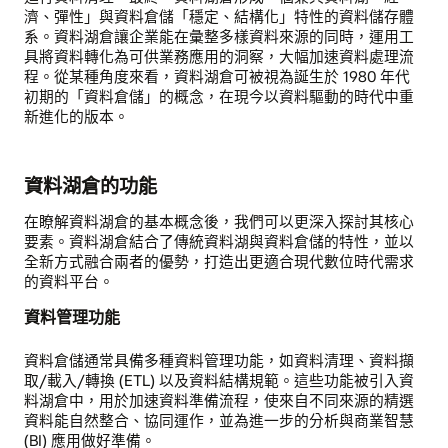
濟、彈性」與資料倉儲「穩定、結構化」特性的資料儲存體
系。資料湖倉讓企業能在彙整多樣資料來源的同時，運用工
具將資料轉化為可供業務應用的洞察，大幅加速資料處理流
程。從某種角度來看，資料湖倉可被視為誕生於 1980 年代
初期的「資料倉儲」的概念，在現今以資料驅動的時代中重
新進化的版本。
資料湖倉的功能
在瞭解資料湖倉的基本概念後，我們可以更深入探討其核心
要素。資料湖倉結合了傳統資料湖與資料倉儲的特性，並以
全新方式融合兩者的優勢，打造出更適合現代數位時代需求
的資料平台。
資料管理功能
資料倉儲通常具備多種資料管理功能，如資料清理、資料擷
取/載入/轉換 (ETL) 以及資料結構規範。這些功能被引入資
料湖倉中，用於加速資料準備流程，使來自不同來源的精選
資料能自然整合、協同運作，並為進一步的分析與商業智慧
(BI) 應用做好準備。