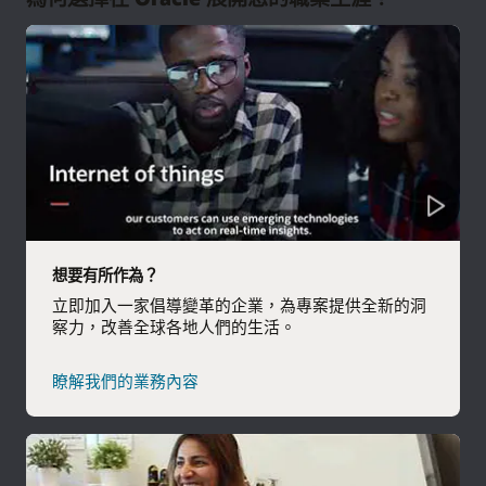
從頭開始打造革命性技術
您是否就讀電腦科學、製造或電腦工程科系？您可以運用新技
能來解決現實世界中的重大問題，並協助我們找到新方法來應
協助客戶瞭解合作成果
用人工智慧、機器學習和區塊鏈等新興技術。
解決方案工程不僅需要技術，還需要商務技能，因此我們歡迎
探索所有畢業生工作機會
所有科系背景的求職者。您將協助我們的銷售團隊按客戶的需
展開面向客戶的銷售職涯
求來建議適合的 Oracle 解決方案，同時，您將學習如何透過產
品示範，為客戶帶來啟發，協助客戶推動業務轉型。
如果您是商業、行銷、電腦科學或金融專業的學生，您的觀點
對於我們的銷售團隊而言非常寶貴。您將在掌握產品知識的同
從這裡開始累積經驗，獲得指導，甚至是發揮您的影響
探索所有畢業生工作機會
時，瞭解如何為 Oracle 創造機會，並維護客戶關係。
力。
想要有所作為？
探索所有畢業生工作機會
您將獲得優秀資深員工的指導，學習如何從頭開始完成工作，
立即加入一家倡導變革的企業，為專案提供全新的洞
親身瞭解現代世界中大規模且高度複雜的系統。更重要的是，
察力，改善全球各地人們的生活。
我們將傾聽您的獨特見解。
探索 Oracle 實習機會
瞭解我們的業務內容