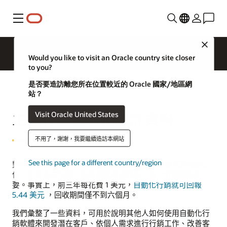
功能表
Close
Would you like to visit an Oracle country site closer
to you?
是否要造訪離您所在位置較近的 Oracle 國家/地區網
站？
Visit Oracle United States
主要行銷自動化統計資料
不用了，謝謝，我要繼續造訪本網站
See this page for a different country/region
對許多企業而言，行銷自動化能透過自動化重複且耗時的工
作，節省大量時間。當時間就是金錢時，每一分鐘都很重
要。事實上，前三年每花費 1 美元，
自動化行銷就可回報
5.44 美元
，回收期間僅不到六個月。
我們彙整了一些資料，可用於說明其他人如何使用自動化行
銷軟體來開發潛在客戶、依個人需求進行行銷工作、改善客