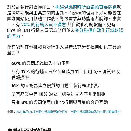
對於許多行銷團隊而言，
挑選供應商時所面臨的首要挑戰
就
是瞭解功能與工具之間的差異。而這樣的理解不足可能會在
團隊開始使用軟體工作後，導致需求與功能兩者脫鉤。事實
上，有
70% 的行銷人員不滿意
其自動化行銷軟體，更有
85% 的 B2B 行銷人員認為他們並未
充分發揮自動化行銷軟體
的潛力
。
還有哪些其他挑戰會讓行銷人員無法充分發揮自動化工具的
潛力？
60%
的公司認為導入十分困難
只有
17%
的行銷人員會在登陸頁面上使用 A/B 測試來改
善轉換率
16%
的人認為建立優質的自動化執行是項挑戰
所有產業中有
10%
的公司認為建立內容非常艱鉅
只有
8%
的公司使用自動化行銷與目前的客戶互動
來源：
2020 年的 21 項自動化行銷重要統計資料
、
自動化行銷專家面臨的主要挑戰有哪些