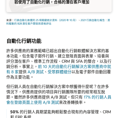
若使用了自動化行銷，合格的潛在客戶增加
來源：
行銷自動化軟體的 25 項關鍵統計資料（2020 年 10 月）
、
2021 行銷自動化報告：資
料驅動的 B2B 潛在客戶開發與資格評估
自動化行銷功能
許多供應商的業務範疇已超出自動化行銷軟體解決方案的基
本功能，包含電子郵件行銷、建立登陸頁面與表單、培養與
評分潛在客戶、標準工作流程、CRM 與 SFA 的整合，以及行
銷分析。事實上，
前 10 大的自動化行銷解決方案供應商中就
有 8 家
提供
A/B 測試
、
受眾群體細分
以及電子郵件自動回覆
作為主要功能。
但行銷人員在自動化行銷解決方案中想獲得什麼呢？在許多
情況下，供應商提供的項目與行銷團隊所要的經常相互脫
節。雖然許多供應商提供 A/B 測試，但只有
17% 的行銷人員
會在登錄頁面上使用 A/B 測試
來改善轉換率。
50%
的行銷人員期望能夠輕鬆整合現有的內容管理、CRM
和 ERP 系統