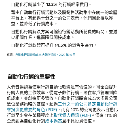
自動化行銷減少了
12.2%
的行銷經常費用。
藉由自動執行行銷活動以及將銷售活動集中在統一的軟體
平台上，有超過
十分之一
的公司表示，他們因此得以獲
益，並降低了行銷成本。
自動化行銷解決方案可縮短行銷活動所花費的時間，並減
少相關作業，進而降低間接成本。
自動化行銷軟體可提升
14.5%
的銷售生產力。
來源：
自動化行銷軟體前 25 大統計資料，2020 年 10 月
自動化行銷的重要性
人們普遍認為使用行銷自動化軟體是有價值的，可全面提升
行銷人員的工作效率，從電子郵件行銷、潛在客戶管理到降
低成本，並創造更多營收。自動化行銷將會成為大多數公司
數位業務策略的基礎。超過
三分之一的公司肯定自動化行銷
會扮演更重要的角色 (PDF)
，而有 10% 的公司更表示自動化
行銷至少會在某種程度上
取代個人通訊 (PDF)
。僅有 11% 的
企業認為自動化行銷
成本過高
且不具投資價值。