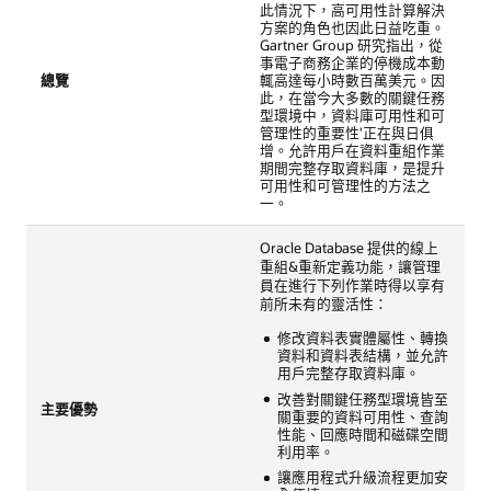
此情況下，高可用性計算解決
方案的角色也因此日益吃重。
Gartner Group 研究指出，從
事電子商務企業的停機成本動
總覽
輒高達每小時數百萬美元。因
此，在當今大多數的關鍵任務
型環境中，資料庫可用性和可
管理性的重要性'正在與日俱
增。允許用戶在資料重組作業
期間完整存取資料庫，是提升
可用性和可管理性的方法之
一。
Oracle Database 提供的線上
重組&重新定義功能，讓管理
員在進行下列作業時得以享有
前所未有的靈活性：
修改資料表實體屬性、轉換
資料和資料表結構，並允許
用戶完整存取資料庫。
改善對關鍵任務型環境皆至
主要優勢
關重要的資料可用性、查詢
性能、回應時間和磁碟空間
利用率。
讓應用程式升級流程更加安