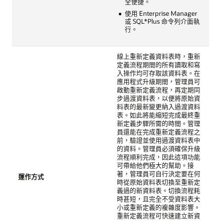
全便捷。
使用 Enterprise Manager
或 SQL*Plus 命令列介面執
行。
線上重新定義資料表時，重新
定義流程期間的所有讀取和寫
入操作均可存取該資料表。在
應用程式升級期間，管理員可
啟動重新定義流程，再定期同
步過渡資料表，以便將原始資
料表的最新變更納入過渡資料
表。如此將能縮短完成最終重
新定義步驟所需的時間。管理
員還能在完成重新定義流程之
前，驗證並使用過渡資料表中
的資料。管理員必須確保升級
流程順利完成，因此這項功能
可帶給他們極大的幫助。接
著，管理員可自行決定要在何
運作方式
時從原始資料表切換至重新定
義過的新資料表。切換流程耗
時甚短，且完全不受資料表大
小或重新定義的複雜度影響。
重新定義流程可快速建立新資