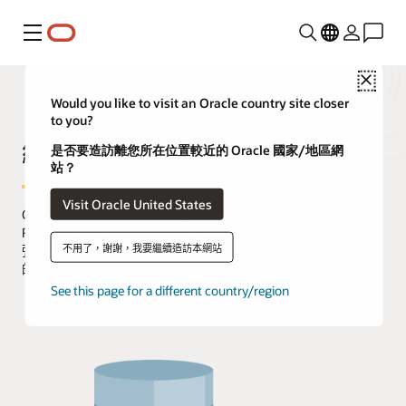
功能表
Close
Would you like to visit an Oracle country site closer
to you?
線上資料重組和重新定義
是否要造訪離您所在位置較近的 Oracle 國家/地區網
站？
Visit Oracle United States
Oracle Database 中的「線上重組與重新定義」(Online
Reorganization & Redefinition) 功能為管理員提供了前所未有的
不用了，謝謝，我要繼續造訪本網站
彈性，能夠在修改資料表的實體屬性、並轉換資料和資料表結構
的同時，仍讓使用者完整存取資料庫。
See this page for a different country/region