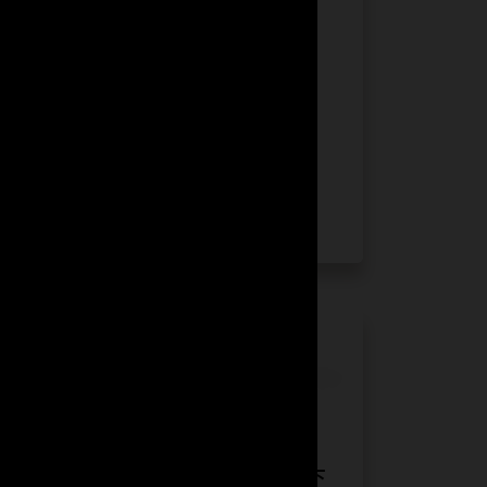
Kerzner 透過 Oracle
Simphony 提供優質的顧客體
驗
酒店 POS 系統
產業：
餐旅業
地點：
全球
觀看 Kerzner 的故事 (2:05)
MGM Resorts 藉助 Oracle
Fusion Cloud ERP 讓賓客留下