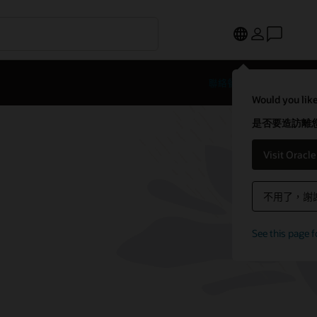
聯絡餐旅業專家
Would you like
是否要造訪離您
Visit Oracl
不用了，謝
See this page f