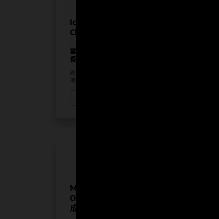
Iconic Hotels 藉助 Oracle
Cloud 提供豐富的飯店體驗
雲端 PMS
餐旅業解決方案
產業：
餐旅業
地點：
全球
觀看 Iconic Luxury Hotels 影片 (0:24)
Manquehue Hotels 選用
Oracle 解決方案來促進策略性
成長