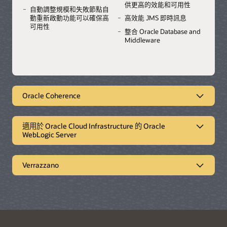
供更高的效能和可用性
自動調整規模和失敗節點自
動重新啟動功能可以確保高
高效能 JMS 即時訊息
可用性
整合 Oracle Database and
Middleware
Oracle Coherence
內部部署和雲端的領先分散式快取解決方
案
適用於 Oracle Cloud Infrastructure 的 Oracle
WebLogic Server
Oracle Coherence 是領先的 Java 分散式快取和記憶體內資料
格，可以為應用程式提供高可用性、擴充性和低延遲、輸送量
在 Oracle Cloud 中快速佈建 Oracle
和效能。
WebLogic Server
Verrazzano
提供快速部署和靈活的定價選項，我們建議您使用 Oracle
Oracle 用於管理容器工作負載的直覺式平
查看產品明細
觀看示範 (6:57)
WebLogic Server for Oracle Cloud Infrastructure 在雲端中執
台
行企業 Java 應用程式。
Oracle Verrazzano Enterprise Container Platform 為一般用途
功能
的容器平台，開發人員和 DevOps 工程師可用來部署、保護及
查看產品明細
部署範例應用程式
管理容器工作負載，包括微服務和傳統應用程式。Verrazzano