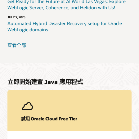
Get Ready for the Future at AI World Las Vegas: Explore
WebLogic Server, Coherence, and Helidon with Us!
JULY 7, 2025
Automated Hybrid Disaster Recovery setup for Oracle
WebLogic domains
查看全部
立即開始建置 Java 應用程式
試用 Oracle Cloud Free Tier