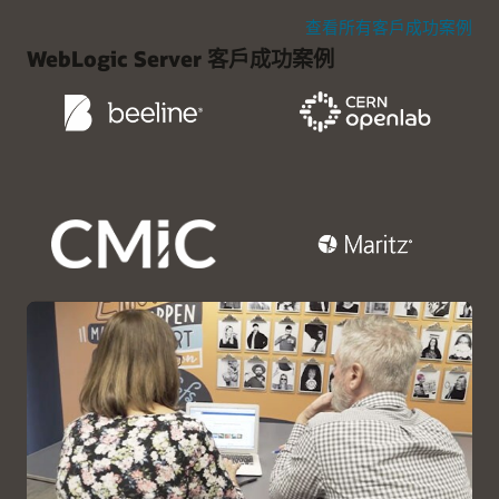
適用於企業應用程式的可擴
就地分散式處理
由一組熟悉的開源元件構建而成，支援在企業內部部署環境或
查看所有客戶成功案例
充效能
雲端執行的 Kubernetes 叢集。
用於即時資料庫重新整理的
WebLogic Server 客戶成功案例
索引鍵-值物件和文件儲存
熱快取
功能
體
多站台資料聯邦
查看產品明細
Oracle Verrazzano 基礎研討會
快速佈建
自動化部署和完整的 API 存
具備磁碟持續性的叢集快取
取權
多語言程式設計的
彈性的訂閱式定價
容錯、自動分片
GraalVM 支援
選擇支援的版本
高可用性並與 Oracle
功能
REST、Java、.NET 和 C++
Kubernetes 的工具支援
Autonomous Database 輕
透過工具和基礎架構支援簡
介面
鬆連線
化移轉作業
保證資料一致性
快速建立應用程式
統一的開源 DevOps 友善環
高速率查詢和事件處理交易
境，使用熟悉和供應商中立
現存自訂應用程式資產現代
的工具
化
經過精選的容器堆疊，可簡
無供應商鎖定的雲端優勢
化平台設定
具備簡易安裝與生命週期管
多語言應用程式管理
理功能的完整容器平台
Oracle Linux 提供端對端容
為 WebLogic Server 和
器管理功能
Oracle Coherence 的客戶
提升價值