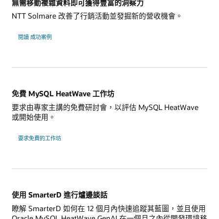
無需移動複雜資料即可獲得豐富的洞察力
NTT Solmare 改善了行銷活動並發掘新的營收機會。
NTT
閱讀
成功案例
Solmare
免費 MySQL HeatWave 工作坊
要求由專家主講的免費研討會，以評估 MySQL HeatWave
或開始使用。
要求免費的工作坊
使用 SmarterD 進行爐邊談話
瞭解 SmarterD 如何在 12 個月內快速追蹤其藍圖，並且使用
Oracle MySQL HeatWave GenAI 在一個月之內從開發環境移