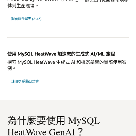
轉到生產環境。
觀看爐邊聊天 (6:43)
使用 MySQL HeatWave 加速您的生成式 AI/ML 旅程
探索 MySQL HeatWave 生成式 AI 和機器學習的實際使用案
例。
使
註冊以
網路研討會
用
MySQL
HeatWave
加
速
您
的
生
成
為什麼要使用 MySQL
式
AI/ML
旅
HeatWave GenAI？
程