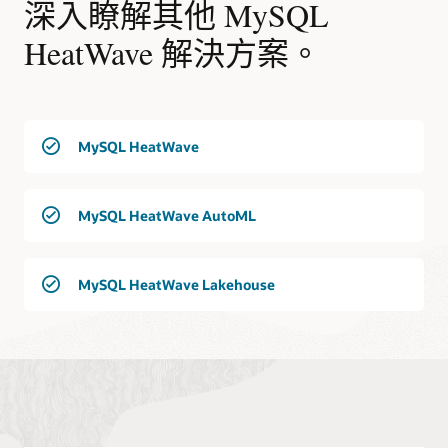
深入瞭解其他 MySQL
HeatWave 解決方案。
MySQL HeatWave
MySQL HeatWave AutoML
MySQL HeatWave Lakehouse