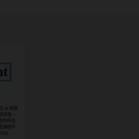
式 AI 和檢
鬆地存取，
嵌的所有
雲端物件
SQL