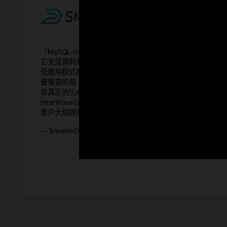
「MySQL HeatWave GenAI 讓您輕鬆使用生成式 AI。
它支援資料庫內 LLM 和資料庫內向量建立，可大幅降
低應用程式複雜性，並顯著縮短可預測的推論延遲。
最重要的是，使用 LLM 或建立嵌入無需額外成本。這
是真正的生成式 AI 民主化，我們相信透過 MySQL
HeatWave GenAI 建置更豐富的應用程式，並為我們的
客戶大幅提升生產力。」
— SmarterD 執行長 Vijay Sundhar