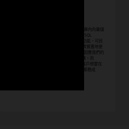
「MySQL HeatWave 資料庫內 LLM、資料庫內向量儲
存區、橫向擴展記憶體內向量處理以及 MySQL
HeatWave Chat 是從 Oracle 中脫穎而出的功能，可民
主化生成式 AI，並且非常簡單、安全且經濟實惠地使
用。使用 MySQL HeatWave 和 AutoML 來因應我們的
企業需求，已經以數種方式改變我們的業務，而
Oracle 推出這項創新技術時，可能會導致客戶想要在
企業內容上運用生成式 AI 的新型應用系統業務成
長。」
— Aiwifi 創辦人 Eric Aguilar