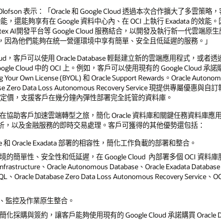
Olofson 表示：「Oracle 和 Google Cloud 透過本次合作擴大了多雲策
自動化功能，還能夠享有在 Google 資料中心內、在 OCI 上執行 Exadata 的效
tex AI開發平台等 Google Cloud 服務結合，以開發及執行新一代雲端原生應用程式
，因為他們能夠在統一營運環境中享有簡單、安全且低延遲的服務。」
ogle Cloud，客戶可以使用 Oracle Database 輕鬆建立新的雲端應用
le Cloud 中的 OCI 上。例如，客戶可以使用現有的 Google Cloud 承諾購買
 Own License (BYOL) 和 Oracle Support Rewards。Oracle Autonomo
atabase Zero Data Loss Autonomous Recovery Service 現提供專屬優惠
基礎的定價，支援客戶在幾分鐘內彈性部署完全託管的資料庫。
le Cloud 旨在協助客戶加速雲端轉型之旅，簡化 Oracle 資料庫和關鍵任務
析，以及金融服務的即時交易處理。客戶可獲得的其他優勢還包括：
ase 和 Oracle Exadata 部署的相容性，簡化工作負載的部署和整合。
性、安全性和低延遲，在 Google Cloud 內部署多個 OCI 資料庫服務，其
 Infrastructure、Oracle Autonomous Database、Oracle Exadata Database 
L、Oracle Database Zero Data Loss Autonomous Recovery Service、OCI
、API、監控及作業原生整合。
place 簡化採購與簽約，讓客戶能夠使用現有的 Google Cloud 承諾購買 Oracle D