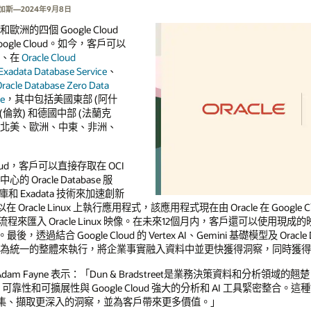
維加斯—2024年9月8日
美國和歐洲的四個 Google Cloud
Google Cloud。如今，客戶可以
心內、在
Oracle Cloud
Exadata Database Service
、
racle Database Zero Data
ce
，其中包括美國東部 (阿什
(倫敦) 和德國中部 (法蘭克
到北美、歐洲、中東、非洲、
e Cloud，客戶可以直接存取在 OCI
的 Oracle Database 服
庫和 Exadata 技術來加速創新
acle Linux 上執行應用程式，該應用程式現在由 Oracle 在 Google
入流程來匯入 Oracle Linux 映像。在未來12個月内，客戶還可以使用現成的映像
佈建。最後，透過結合 Google Cloud 的 Vertex AI、Gemini 基礎模型及 Orac
端作為統一的整體來執行，將企業事實融入資料中並更快獲得洞察，同時獲得與
總裁 Adam Fayne 表示：「Dun & Bradstreet是業務決策資料和分析領
 的效能、可靠性和可擴展性與 Google Cloud 強大的分析和 AI 工具緊密
集、擷取更深入的洞察，並為客戶帶來更多價值。」