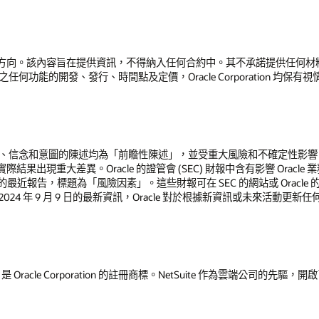
方向。該內容旨在提供資訊，不得納入任何合約中。其不承諾提供任何材
述之任何功能的開發、發行、時間點及定價，Oracle Corporation 均保
、期望、信念和意圖的陳述均為「前瞻性陳述」，並受重大風險和不確定性影響。許
果出現重大差異。Oracle 的證管會 (SEC) 財報中含有影響 Oracl
Q 表格上的最近報告，標題為「風險因素」。這些財報可在 SEC 的網站或 Oracle
24 年 9 月 9 日的最新資訊，Oracle 對於根據新資訊或未來活動更新
Suite 是 Oracle Corporation 的註冊商標。NetSuite 作為雲端公司的