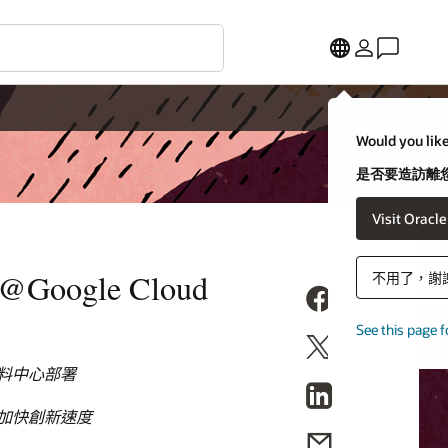
Would you like
是否要造訪離您
Visit Oracl
@Google Cloud
不用了，謝
See this page f
ud 資料中心部署
移轉並加快創新速度