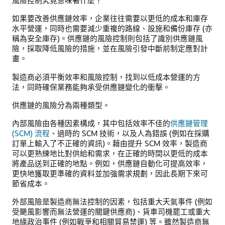
風險控制究竟意味著什麼？
響
全
如果要改善供應鏈效率，企業往往需要以更低的成本和庫存
球
水平營運，同時也需要減少重複的路線、設施和備份庫存 (亦
商
稱為安全庫存)。供應鏈的風險控制則包括了識別供應鏈風
品
險，採取降低風險的措施，並在風險引發中斷前制定應對計
和
畫。
服
製造商必須平衡效率和風險控制，找到以低成本營運的方
務
法，同時確保業務能夠承受供應鏈變化的衝擊。
鏈
中
供應鏈的風險分為兩種類型。
的
每
內部風險由各種因素構成，其中包括效率不佳的
供應鏈管理
個
(SCM) 流程
、過時的 SCM 技術，以及人為錯誤 (例如在採購
人，
訂單上輸入了不正確的資訊)。藉由提升 SCM 效率，製造商
包
可以更熟練地比對供給和需求，在正確的時間以更低的成本
括
將產品送到正確的地點。例如，供應鏈自動化可提高效率，
原
更快地獲取更準確的資料並加強需求規劃，因此長期下來可
料
節省成本。
製
造
外部風險是製造商無法控制的因素，包括重大天氣事件 (例如
商、
受颶風影響而無法營運的關鍵供應商)、貨車司機罷工或重大
供
地緣政治事件 (例如戰爭和相關貿易禁運) 等。雖然製造商無