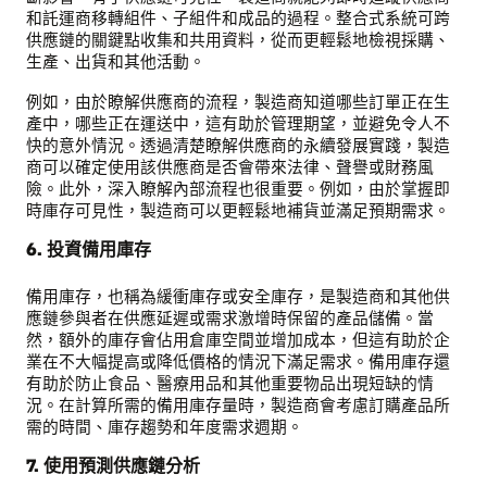
和託運商移轉組件、子組件和成品的過程。整合式系統可跨
供應鏈的關鍵點收集和共用資料，從而更輕鬆地檢視採購、
生產、出貨和其他活動。
例如，由於瞭解供應商的流程，製造商知道哪些訂單正在生
產中，哪些正在運送中，這有助於管理期望，並避免令人不
快的意外情況。透過清楚瞭解供應商的永續發展實踐，製造
商可以確定使用該供應商是否會帶來法律、聲譽或財務風
險。此外，深入瞭解內部流程也很重要。例如，由於掌握即
時庫存可見性，製造商可以更輕鬆地補貨並滿足預期需求。
6. 投資備用庫存
備用庫存，也稱為緩衝庫存或安全庫存，是製造商和其他供
應鏈參與者在供應延遲或需求激增時保留的產品儲備。當
然，額外的庫存會佔用倉庫空間並增加成本，但這有助於企
業在不大幅提高或降低價格的情況下滿足需求。備用庫存還
有助於防止食品、醫療用品和其他重要物品出現短缺的情
況。在計算所需的備用庫存量時，製造商會考慮訂購產品所
需的時間、庫存趨勢和年度需求週期。
7. 使用預測供應鏈分析