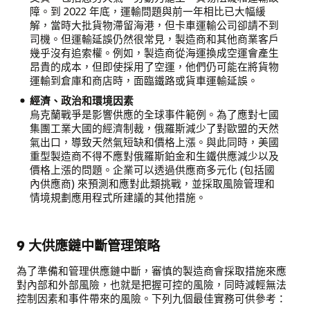
障。到 2022 年底，運輸問題與前一年相比已大幅緩
解，當時大批貨物滯留海港，但卡車運輸公司卻請不到
司機。但運輸延誤仍然很常見，製造商和其他商業客戶
幾乎沒有追索權。例如，製造商從海運換成空運會產生
昂貴的成本，但即使採用了空運，他們仍可能在將貨物
運輸到倉庫和商店時，面臨鐵路或貨車運輸延誤。
經濟、政治和環境因素
烏克蘭戰爭是影響供應的全球事件範例。為了應對七國
集團工業大國的經濟制裁，俄羅斯減少了對歐盟的天然
氣出口，導致天然氣短缺和價格上漲。與此同時，美國
重型製造商不得不應對俄羅斯鉑金和生鐵供應減少以及
價格上漲的問題。企業可以透過供應商多元化 (包括國
內供應商) 來預測和應對此類挑戰，並採取風險管理和
情境規劃應用程式所建議的其他措施。
9 大供應鏈中斷管理策略
為了準備和管理供應鏈中斷，審慎的製造商會採取措施來應
對內部和外部風險，也就是把握可控的風險，同時減輕無法
控制因素和事件帶來的風險。下列九個最佳實務可供參考：