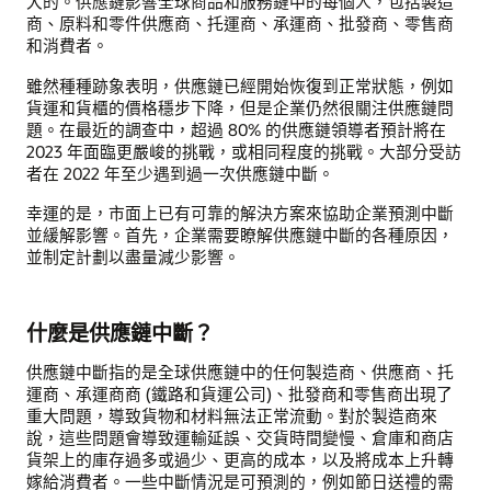
大的。供應鏈影響全球商品和服務鏈中的每個人，包括製造
商、原料和零件供應商、托運商、承運商、批發商、零售商
和消費者。
雖然種種跡象表明，供應鏈已經開始恢復到正常狀態，例如
貨運和貨櫃的價格穩步下降，但是企業仍然很關注供應鏈問
題。在最近的調查中，超過 80% 的供應鏈領導者預計將在
2023 年面臨更嚴峻的挑戰，或相同程度的挑戰。大部分受訪
者在 2022 年至少遇到過一次供應鏈中斷。
幸運的是，市面上已有可靠的解決方案來協助企業預測中斷
並緩解影響。首先，企業需要瞭解供應鏈中斷的各種原因，
並制定計劃以盡量減少影響。
什麼是供應鏈中斷？
供應鏈中斷指的是全球供應鏈中的任何製造商、供應商、托
運商、承運商商 (鐵路和貨運公司)、批發商和零售商出現了
重大問題，導致貨物和材料無法正常流動。對於製造商來
說，這些問題會導致運輸延誤、交貨時間變慢、倉庫和商店
貨架上的庫存過多或過少、更高的成本，以及將成本上升轉
嫁給消費者。一些中斷情況是可預測的，例如節日送禮的需