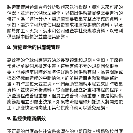
製造商使用預測資料分析軟體來執行模擬，識別未來可能的
情況，並進行案例模型製作，以指出供應鏈實務需要進行的
修訂。為了進行分析，製造商需要收集完整及準確的資料。
例如，製造商可能會使用歷史需求和庫存趨勢的資料，以及
關於罷工、火災、洪水和公司破產等社交媒體資料，以預測
供應鏈中斷情況並監控其影響。
8. 實施靈活的供應鏈管理
高效率的全球供應鏈取決於長期預測和規劃。例如，工廠通
常會提前幾個月排定生產。這種有條不紊的規劃固然很重
要，但製造商同時必須準備好應對因供應有限、品質問題或
機器停機而造成的中斷情況。許多製造商更頻繁地調整計
畫，有時是每天或每週。他們藉助雲端應用程式來即時收集
資料，並快速分析資料，從而簡化建立計畫和排程的程序。
這些流程改善很重要，但員工改善也同樣重要，像是協助供
應鏈經理立即做出決策。如果物流經理得知託運人將開始罷
工，那麼快速轉向使用其他供應商就可以避免延誤。
9. 監控供應商績效
不可靠的供應商往往會帶來潛在的中斷風險。透過監控供應