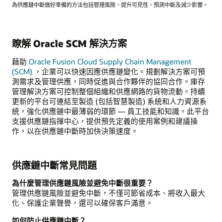
為供應鏈中斷做好準備的方法包括管理風險、提升可見性、預測中斷及減少影響。
為
供
應
瞭解 Oracle SCM 解決方案
鏈
中
藉助
Oracle Fusion Cloud Supply Chain Management
斷
(SCM)
，企業可以快速因應供應鏈變化。規劃解決方案可預
做
測需求及管理供應，同時促進與合作夥伴的協同合作。庫存
好
管理解決方案可控制整個組織和供應網路的貨物流動。持續
準
更新的平台可連結至製造 (包括智慧製造) 系統和人力資源系
備
統，強化供應鏈中最薄弱的環節 — 員工技能和知識。此平台
的
支援供應鏈指揮中心，提供預先定義的使用案例和建議操
方
作，以在供應鏈中斷時加快決策速度。
法
包
括
供應鏈中斷常見問題
管
理
為什麼管理供應鏈風險並避免中斷很重要？
風
管理供應鏈風險並避免中斷，不僅可節省成本、將收入最大
險、
化、保護企業聲譽，還可以確保客戶滿意。
提
升
如何防止供應鏈中斷？