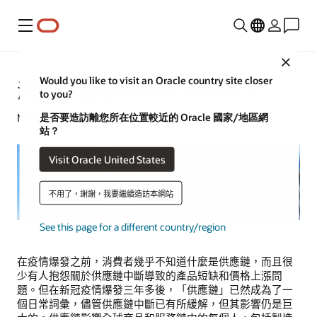
功能表
Close
Would you like to visit an Oracle country site closer
減少供應鏈中斷的 9 個方法
to you?
是否要造訪離您所在位置較近的 Oracle 國家/地區網
Mark Jackley | 內容策略師 | 2023 年 7 月 13 日
站？
Visit Oracle United States
不用了，謝謝，我要繼續造訪本網站
See this page for a different country/region
在疫情爆發之前，消費者幾乎不知道什麼是供應鏈，而且很
少有人抱怨關於供應鏈中斷導致的產品短缺和價格上漲問
題。但在新冠疫情爆發三年多後，「供應鏈」已然成為了一
個日常詞彙，儘管供應鏈中斷已有所緩解，但其影響仍是巨