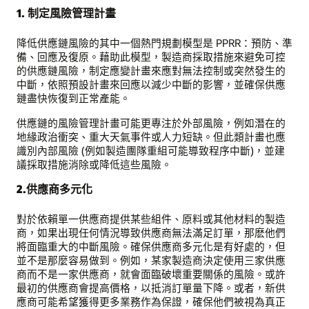
1. 制定風險管理計畫
降低供應鏈風險的其中一個熱門規劃模型是 PPRR：預防、準
備、回應及復原。藉助此模型，製造商採取措施來避免可控
的供應鏈風險，制定應變計畫來應對無法控制或突然發生的
中斷，依照預設計畫來回應以減少中斷的影響，並確保供應
鏈盡快恢復到正常產能。
供應鏈的風險管理計畫可能更專注於外部風險，例如潛在的
地緣政治衝突、重大天氣事件或人力短缺。但此類計畫也應
識別內部風險 (例如製造團隊重組可能導致程序中斷)，並建
議採取措施消除或降低這些風險。
2.供應商多元化
對於依賴單一供應商提供某些組件、原料或其他材料的製造
商，如果出現任何情況導致供應商無法滿足訂單，那麽他們
將面臨重大的中斷風險。確保供應商多元化是有好處的，但
並不是那麼容易做到。例如，某家製造商決定使用三家供應
商而不是一家供應商，就會面臨破壞重要關係的風險。或許
最初的供應商會提高價格，以抵消訂單量下降。或者，新供
應商可能希望獲得更多業務作為保證，確保他們被視為真正