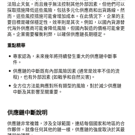
應
法阻止天氣，而且幾乎無法控制其他外部因素，但他們可以
商、
採取措施降低這些風險，包括多元化供應商和出貨路線。然
托
而，這些風控措施可能會增加成本。在此情況下，企業的主
運
要目標是確保穩定性，效率則是其次。例如，以國內貨源替
商、
代海外供應商可能會降低風險，但國內製造的價格可能會更
承
高。企業需要權衡利弊，以確保供應鏈長期穩定。
運
商、
重點精華
批
發
專家認為，未來幾年將持續發生重大的供應鏈中斷事
商、
件。
零
供應鏈的中斷既有內部風險因素 (通常是效率不佳的流
售
程)，也有外部因素 (如戰爭和自然災害)。
商
全方位方法能夠應對所有類型的風險，對於減少供應鏈
和
中斷及其影響至關重要。
消
費
者。
供應鏈中斷說明
供應鏈非常複雜，涉及全球範圍，連結每個國家和地區的合
作夥伴。就像任何其他的鏈一樣，供應鏈的強度取決於其最