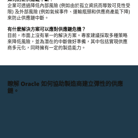
可
企業可透過降低內部風險 (例如由於孤立資訊而導致可見性受
見
限) 及外部風險 (例如氣候事件、運輸瓶頸和供應商產能下降)
性、
來防止供應鏈中斷。
預
測
有什麽解決方案可以應對供應鏈危機？
中
目前，市面上沒有單一的解決方案。專家建議採取多種策略
斷
來降低風險，並為潛在的中斷做好準備，其中包括實現供應
及
商多元化，同時擁有一定的製造能力。
減
少
影
響。
瞭解 Oracle 如何協助製造商建立彈性的供應
鏈。