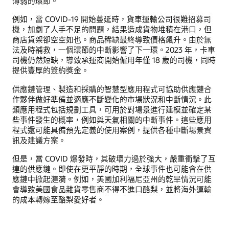
薄弱的環節。
例如，當 COVID-19 開始蔓延時，貨車運輸公司很難招募司
機，加劇了人手不足的問題，結果造成貨物堆積在港口，但
商店貨架卻空空如也。商品稀缺最終導致價格飆升。由於無
法及時補救，一個環節的中斷影響了下一環。2023 年，卡車
司機仍然短缺，導致承運商開始僱用年僅 18 歲的司機，同時
提供豐厚的簽約獎金。
供應鏈管理、製造和採購的智慧型應用程式可協助供應鏈合
作夥伴做好準備並適應不斷變化的市場狀況和中斷情況。此
類應用程式包括規劃工具，可用於對場景進行建模並確定某
些事件發生的概率，例如與天氣相關的中斷事件。這些應用
程式還可能具備預先定義的使用案例，提供各種中斷場景資
訊及建議方案。
但是，當 COVID 爆發時，其破壞力過於強大，嚴重衝擊了互
連的供應鏈。即使在更平靜的時期，全球事件也可能會在供
應鏈中掀起漣漪。例如，美國加利福尼亞州的乾旱情況可能
會導致美國食品雜貨零售商不得不進口酪梨，並將海外運輸
的成本轉嫁至酪梨愛好者。