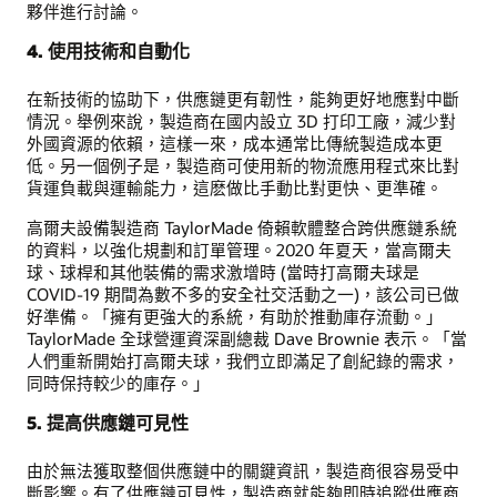
夥伴進行討論。
4. 使用技術和自動化
在新技術的協助下，供應鏈更有韌性，能夠更好地應對中斷
情況。舉例來說，製造商在國内設立 3D 打印工廠，減少對
外國資源的依賴，這樣一來，成本通常比傳統製造成本更
低。另一個例子是，製造商可使用新的物流應用程式來比對
貨運負載與運輸能力，這麽做比手動比對更快、更準確。
高爾夫設備製造商 TaylorMade 倚賴軟體整合跨供應鏈系統
的資料，以強化規劃和訂單管理。2020 年夏天，當高爾夫
球、球桿和其他裝備的需求激增時 (當時打高爾夫球是
COVID-19 期間為數不多的安全社交活動之一)，該公司已做
好準備。「擁有更強大的系統，有助於推動庫存流動。」
TaylorMade 全球營運資深副總裁 Dave Brownie 表示。「當
人們重新開始打高爾夫球，我們立即滿足了創紀錄的需求，
同時保持較少的庫存。」
5. 提高供應鏈可見性
由於無法獲取整個供應鏈中的關鍵資訊，製造商很容易受中
斷影響。有了供應鏈可見性，製造商就能夠即時追蹤供應商