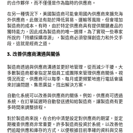
的合作夥伴，而不僅僅是作為臨時的供應商。
在另一種情況下，美國製造商可能會用國內供應商來擴充海
外供應商。此做法有助於降低貿易、運輸等風險，但會增加
製造商的成本。有時，由於特定供應商具有提供關鍵產品的
獨特能力，因此成為製造商的唯一選擇。為了實現一些專家
所說的「持續採購尋源」，製造商必須發揮創造力和外交手
段，這就是經商之道。
3. 改善供應商溝通與關係
製造商透過與供應商溝通並更好地管理，從而減少干擾。大
多數製造商都會指定某個員工或團隊來管理供應商關係。視
情況而定，供應商可以每季、每月或更頻繁地進行電話會議
來討論問題、集思廣益，找出解決方案。
自動化系統可以改善與供應商的關係。例如，供應商可透過
系統，在訂單延遲時自動發送通知給製造商，讓製造商有更
多時間來調整排程。
對於製造商來說，在合約中清楚設定對供應商的期望，並定
期複查供應商非常重要。許多製造商投資於系統，以改善他
們追蹤供應和庫存的方式，以便根據目前準確的資料與交易