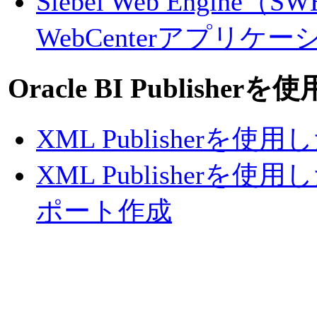
Siebel Web Engine
WebCenterアプリ
Oracle BI Publish
XML Publisherを使
XML Publisherを使用したO
ポート作成