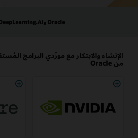
Oracle وDeepLearning.AI تطلقان دورة جديدة حول ذاكرة الوكلاء لمطوري الذكاء الاصطناعي
من Oracle