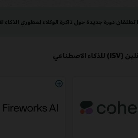
الإنشاء والابتكار مع مورِّدي البرامج المُستقلين (ISV) للذكاء الاصطناعي