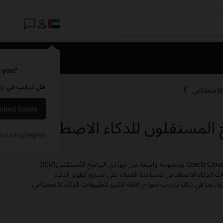
o you?
هل ترغب في زيارة موقع ويب لـ e
 الاصطناعي
nited States
ج المستقلون للذكاء الاصطناعي
t country/region
تتمتع Oracle Cloud Infrastructure (OCI) بمجموعة واسعة من مورِّدي البرامج المُستقلين(ISV)
 الذكاء الاصطناعي لمساعدة العملاء على تسريع تطوير الذكاء
ره، بما في ذلك تدريب نموذج اللغة الكبير لتطبيقات الذكاء الاصطناعي