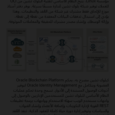
مؤسسة Linux، يتيح النظام الأساسي لتقنية البلوك تشين من OCI
للعملاء توفير شبكة بلوك تشين مُدارة مسبقًا بسرعة. يوفر دفتر أستاذ
موزع للإلحاق فقط مشترك عبر شبكة من العُقد والتنظيمات. وهذا
يؤدي إلى استبدال تدفقات البيانات المعقدة من نقطة إلى نقطة،
وإزالة الوسطاء، وإنشاء مصدر مشترك للحقيقة والمعاملات الموثوقة.
كبلوك تشين مصرح به، يحكم Oracle Blockchain Platform
العضوية ويتكامل مع Oracle Identity Management لتوفير
أذونات الوصول المستندة إلى الأدوار. تسمح وحدة تحكم عمليات
النظام الأساسي للبلوك تشين للمستخدمين الإداريين بالوصول إلى
واجهات مستخدم الويب سهلة الاستخدام وواجهات برمجة تطبيقات
REST القوية لإدارة التكوينات وإضافة الأعضاء وإنشاء القنوات
والسياسات وتوفير إدارة دورة حياة كاملة للعقود الذكية. تنفذ العُقد