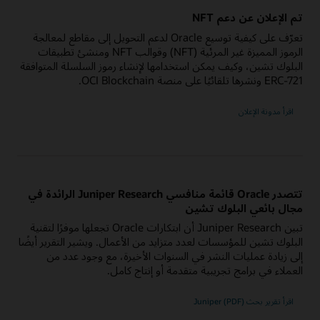
تم الإعلان عن دعم NFT
تعرّف على كيفية توسيع Oracle لدعم التحويل إلى مقاطع لمعالجة
الرموز المميزة غير المرئية (NFT) وقوالب NFT ومنشئ تطبيقات
البلوك تشين، وكيف يمكن استخدامها لإنشاء رموز السلسلة المتوافقة
ERC-721 ونشرها تلقائيًا على منصة OCI Blockchain.
اقرأ مدونة الإعلان
تتصدر Oracle قائمة منافسي Juniper Research الرائدة في
مجال بائعي البلوك تشين
تبين Juniper Research أن ابتكارات Oracle تجعلها موفرًا لتقنية
البلوك تشين للمؤسسات لعدد متزايد من الأعمال. ويشير التقرير أيضًا
إلى زيادة عمليات النشر في السنوات الأخيرة، مع وجود عدد من
العملاء في برامج تجريبية متقدمة أو إنتاج كامل.
اقرأ تقرير بحث Juniper (PDF)