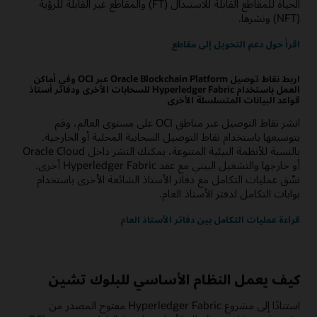
الحياة للمقاطع القابلة للاستبدال (FT) والمقاطع غير القابلة للرؤية
(NFT) ونشرها.
اقرأ حول دعم التحويل إلى مقاطع
اربط نقاط توصيل Oracle Blockchain Platform عبر OCI وفي أماكن
العمل باستخدام Hyperledger Fabric للسحابات الأخرى ودفاتر أستاذ
قواعد البيانات المتسلسلة الأخرى
انشر نقاط التوصيل عبر مناطق OCI على مستوى العالم، وقم
بتوسيعها باستخدام نقاط التوصيل السحابية المحلية أو الخارجية.
بالنسبة للأنظمة البيئية المتنوعة، يمكنك النشر داخل Oracle Cloud
أو خارجها والتشغيل البيني مع عقد Hyperledger Fabric أخرى.
نسِّق عمليات التكامل مع دفاتر الأستاذ الشائعة الأخرى باستخدام
بوابات التكامل لدفتر الأستاذ العام.
قراءة عمليات التكامل بين دفاتر الأستاذ العام
كيف يعمل النظام الأساسي للبلوك تشين
استنادًا إلى مشروع Hyperledger Fabric مفتوح المصدر من