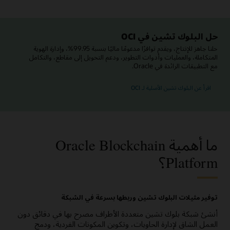
حل البلوك تشين في OCI
حلنا جاهز للإنتاج، ويقدم توافرًا مدعومًا ماليًا بنسبة 99.95%، وإدارة الهوية
المتكاملة، والعمليات وأدوات التطوير، ودعم التحويل إلى مقاطع، والتكامل
مع التطبيقات الرائدة في Oracle.
اقرأ عن البلوك تشين الأصلية لـ OCI
ما أهمية Oracle Blockchain
Platform؟
توفير مثيلات البلوك تشين وربطها بسرعة في الشبكة
أنشئ شبكة بلوك تشين متعددة الأطراف مصرح بها في دقائق دون
العمل الشاق لإدارة الحاويات، وتكوين المكونات الفردية، ودمج