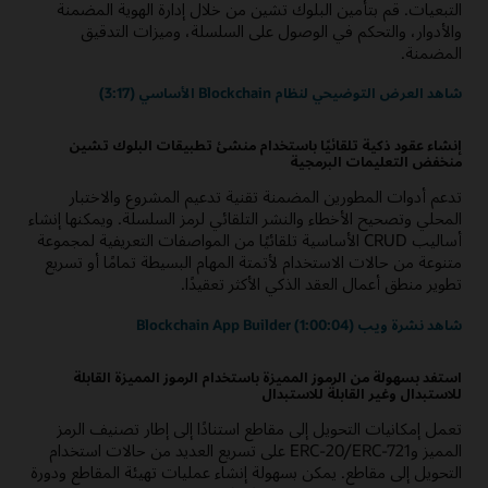
التبعيات. قم بتأمين البلوك تشين من خلال إدارة الهوية المضمنة
والأدوار، والتحكم في الوصول على السلسلة، وميزات التدقيق
المضمنة.
شاهد العرض التوضيحي لنظام Blockchain الأساسي (3:17)
إنشاء عقود ذكية تلقائيًا باستخدام منشئ تطبيقات البلوك تشين
منخفض التعليمات البرمجية
تدعم أدوات المطورين المضمنة تقنية تدعيم المشروع والاختبار
المحلي وتصحيح الأخطاء والنشر التلقائي لرمز السلسلة. ويمكنها إنشاء
أساليب CRUD الأساسية تلقائيًا من المواصفات التعريفية لمجموعة
متنوعة من حالات الاستخدام لأتمتة المهام البسيطة تمامًا أو تسريع
تطوير منطق أعمال العقد الذكي الأكثر تعقيدًا.
شاهد نشرة ويب Blockchain App Builder (1:00:04)
استفد بسهولة من الرموز المميزة باستخدام الرموز المميزة القابلة
للاستبدال وغير القابلة للاستبدال
تعمل إمكانيات التحويل إلى مقاطع استنادًا إلى إطار تصنيف الرمز
المميز وERC-20/ERC-721 على تسريع العديد من حالات استخدام
التحويل إلى مقاطع. يمكن بسهولة إنشاء عمليات تهيئة المقاطع ودورة