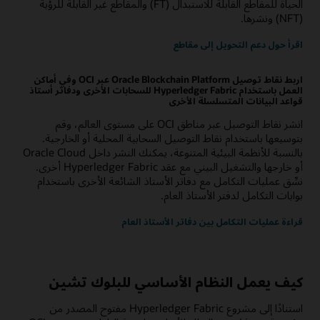
الحياة للمقاطع القابلة للاستبدال (FT) والمقاطع غير القابلة للرؤية
(NFT) ونشرها.
اقرأ حول دعم التحويل إلى مقاطع
اربط نقاط توصيل Oracle Blockchain Platform عبر OCI وفي أماكن
العمل باستخدام Hyperledger Fabric للسحابات الأخرى ودفاتر أستاذ
قواعد البيانات المتسلسلة الأخرى
انشر نقاط التوصيل عبر مناطق OCI على مستوى العالم، وقم
بتوسيعها باستخدام نقاط التوصيل السحابية المحلية أو الخارجية.
بالنسبة للأنظمة البيئية المتنوعة، يمكنك النشر داخل Oracle Cloud
أو خارجها والتشغيل البيني مع عقد Hyperledger Fabric أخرى.
نسِّق عمليات التكامل مع دفاتر الأستاذ الشائعة الأخرى باستخدام
بوابات التكامل لدفتر الأستاذ العام.
قراءة عمليات التكامل بين دفاتر الأستاذ العام
كيف يعمل النظام الأساسي للبلوك تشين
استنادًا إلى مشروع Hyperledger Fabric مفتوح المصدر من