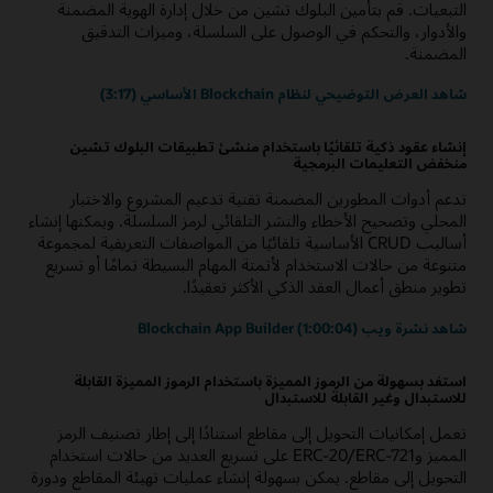
التبعيات. قم بتأمين البلوك تشين من خلال إدارة الهوية المضمنة
والأدوار، والتحكم في الوصول على السلسلة، وميزات التدقيق
المضمنة.
شاهد العرض التوضيحي لنظام Blockchain الأساسي (3:17)
إنشاء عقود ذكية تلقائيًا باستخدام منشئ تطبيقات البلوك تشين
منخفض التعليمات البرمجية
تدعم أدوات المطورين المضمنة تقنية تدعيم المشروع والاختبار
المحلي وتصحيح الأخطاء والنشر التلقائي لرمز السلسلة. ويمكنها إنشاء
أساليب CRUD الأساسية تلقائيًا من المواصفات التعريفية لمجموعة
متنوعة من حالات الاستخدام لأتمتة المهام البسيطة تمامًا أو تسريع
تطوير منطق أعمال العقد الذكي الأكثر تعقيدًا.
شاهد نشرة ويب Blockchain App Builder (1:00:04)
استفد بسهولة من الرموز المميزة باستخدام الرموز المميزة القابلة
للاستبدال وغير القابلة للاستبدال
تعمل إمكانيات التحويل إلى مقاطع استنادًا إلى إطار تصنيف الرمز
المميز وERC-20/ERC-721 على تسريع العديد من حالات استخدام
التحويل إلى مقاطع. يمكن بسهولة إنشاء عمليات تهيئة المقاطع ودورة