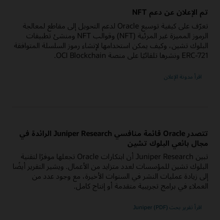
تم الإعلان عن دعم NFT
تعرّف على كيفية توسيع Oracle لدعم التحويل إلى مقاطع لمعالجة
الرموز المميزة غير المرئية (NFT) وقوالب NFT ومنشئ تطبيقات
البلوك تشين، وكيف يمكن استخدامها لإنشاء رموز السلسلة المتوافقة
ERC-721 ونشرها تلقائيًا على منصة OCI Blockchain.
اقرأ مدونة الإعلان
تتصدر Oracle قائمة منافسي Juniper Research الرائدة في
مجال بائعي البلوك تشين
تبين Juniper Research أن ابتكارات Oracle تجعلها موفرًا لتقنية
البلوك تشين للمؤسسات لعدد متزايد من الأعمال. ويشير التقرير أيضًا
إلى زيادة عمليات النشر في السنوات الأخيرة، مع وجود عدد من
العملاء في برامج تجريبية متقدمة أو إنتاج كامل.
اقرأ تقرير بحث Juniper (PDF)