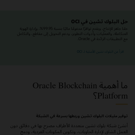
حل البلوك تشين في OCI
حلنا جاهز للإنتاج، ويقدم توافرًا مدعومًا ماليًا بنسبة 99.95%، وإدارة الهوية
المتكاملة، والعمليات وأدوات التطوير، ودعم التحويل إلى مقاطع، والتكامل
مع التطبيقات الرائدة في Oracle.
اقرأ عن البلوك تشين الأصلية لـ OCI
ما أهمية Oracle Blockchain
Platform؟
توفير مثيلات البلوك تشين وربطها بسرعة في الشبكة
أنشئ شبكة بلوك تشين متعددة الأطراف مصرح بها في دقائق دون
العمل الشاق لإدارة الحاويات، وتكوين المكونات الفردية، ودمج