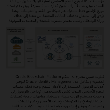
مؤسسة Linux، يتيح النظام الأساسي لتقنية البلوك تشين من OCI
للعملاء توفير شبكة بلوك تشين مُدارة مسبقًا بسرعة. يوفر دفتر أستاذ
موزع للإلحاق فقط مشترك عبر شبكة من العُقد والتنظيمات. وهذا
يؤدي إلى استبدال تدفقات البيانات المعقدة من نقطة إلى نقطة،
وإزالة الوسطاء، وإنشاء مصدر مشترك للحقيقة والمعاملات الموثوقة.
كبلوك تشين مصرح به، يحكم Oracle Blockchain Platform
العضوية ويتكامل مع Oracle Identity Management لتوفير
أذونات الوصول المستندة إلى الأدوار. تسمح وحدة تحكم عمليات
النظام الأساسي للبلوك تشين للمستخدمين الإداريين بالوصول إلى
واجهات مستخدم الويب سهلة الاستخدام وواجهات برمجة تطبيقات
REST القوية لإدارة التكوينات وإضافة الأعضاء وإنشاء القنوات
والسياسات وتوفير إدارة دورة حياة كاملة للعقود الذكية. تنفذ العُقد