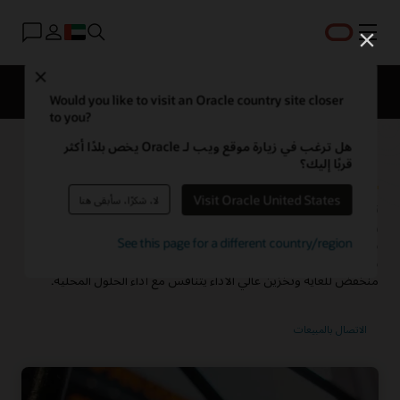
القائمة
Close
خدمات السحابة
Solutions
Why OCI
Pricing
Would you like to visit an Oracle country site closer
to you?
هل ترغب في زيارة موقع ويب لـ Oracle يخص بلدًا أكثر
الحوسبة عالية الأداء (HPC)
قربًا إليك؟
Visit Oracle United States
لا، شكرًا، سأبقى هنا
تشغيل أحمال العمل المعقدة، مثل عمليات المحاكاة المتقدمة
والتطبيقات العلمية الأخرى، بفعالية من حيث التكلفة على منصة
HPC
See this page for a different country/region
من بنية Oracle Cloud التحتية (OCI). يجمع نظام OCI HPC الأساسي
مثيلات بدون أنظمة تشغيل رائدة في المجال وشبكات بزمن وصول
منخفض للغاية وتخزين عالي الأداء يتنافس مع أداء الحلول المحلية.