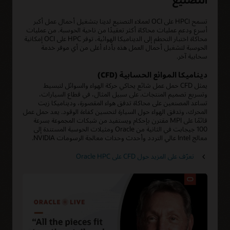
تسمح اHPC على OCI لعملاء التصنيع لدينا بتشغيل أحمال عمل أكبر
أسرع ودعم عمليات محاكاة أكثر تعقيدًا من ناحية الحوسبة. من عمليات
محاكاة اختبار التحطم إلى الديناميكا الهوائية، توفر HPC على OCI إمكانية
الحوسبة لتشغيل أحمال العمل هذه بأداء أعلى من أي موفر خدمة
سحابية آخر.
ديناميكا الموائع الحسابية (CFD)
يمثل CFD حمل عمل شائع يحاكي حركة الهواء والسوائل لتبسيط
وتسريع تصميم المنتجات. على سبيل المثال، في قطاع السيارات،
تساعد المصنعين على محاكاة تدفق هواء المقصورة، وديناميكا زيت
المحرك، وتدفق الهواء حول السيارة لتحسين كفاءة الوقود. يعد حمل عمل
قائمًا على MPI مقترن بإحكام ويستفيد من شبكات المجموعة بسرعة
100 جيجابت في الثانية من Oracle ومثيلات الحوسبة المستندة إلى
معالج Intel عالي التردد وأحدث وحدات معالجة الرسومات NVIDIA.
تعرّف على المزيد حول CFD على Oracle HPC