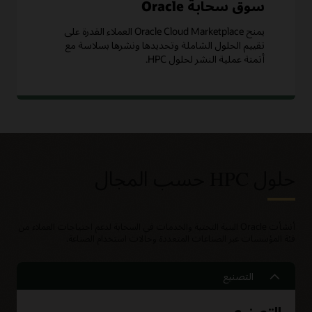
سوق سحابة Oracle
يمنح Oracle Cloud Marketplace العملاء القدرة على
تقييم الحلول الشاملة وتحديدها ونشرها بسلاسة مع
أتمتة عملية النشر لحلول HPC.
حلول HPC حسب المجال
أنشأت Oracle البنية التحتية والخدمات في السحابة لدعم احتياجات العملاء من
فئة المؤسسات عبر الصناعات المتعددة وحالات استخدام الصناعة.
التصنيع
التصنيع