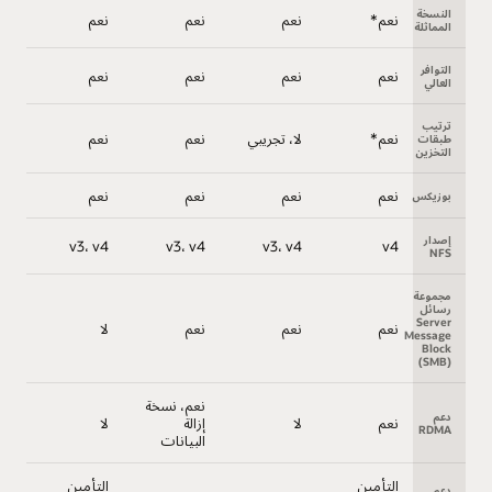
النسخة
نعم*
نعم
نعم
نعم
المماثلة
التوافر
نعم
نعم
نعم
نعم
العالي
ترتيب
نعم*
لا، تجريبي
نعم
نعم
طبقات
التخزين
نعم
نعم
نعم
نعم
بوزيكس
إصدار
v3، v4
v3، v4
v3، v4
v4
NFS
مجموعة
رسائل
Server
نعم
نعم
نعم
لا
Message
Block
(SMB)
نعم، نسخة
دعم
نعم
لا
إزالة
لا
RDMA
البيانات
التأمين
التأمين
دعم