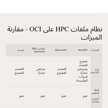
نظام ملفات HPC على OCI - مقارنة
الميزات
مقياس IBM
الميزات
BeeGFS
GlusterFS
لوستر
Spectrum
مفتوح
المصدر
ومرخص
المصدر
مرخص
المصدر
نوع
الترخيص
تجاريًا
المفتوح
تجاريًا
المفتوح
لميزات
المؤسسة
قابلة
للتطوير
نعم
نعم
نعم
نعم
-
التخزين
والأداء