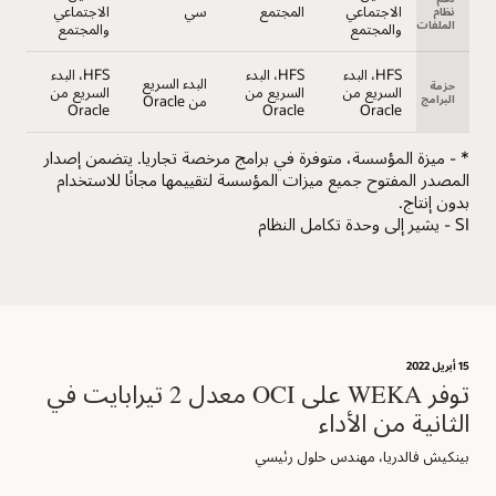
الاجتماعي
المجتمع
سي
الاجتماعي
نظام
الملفات
والمجتمع
والمجتمع
HFS، البدء
HFS، البدء
HFS، البدء
البدء السريع
حزمة
السريع من
السريع من
السريع من
البرامج
من Oracle
Oracle
Oracle
Oracle
* - ميزة المؤسسة، متوفرة في برامج مرخصة تجاريا. يتضمن إصدار
المصدر المفتوح جميع ميزات المؤسسة لتقييمها مجانًا للاستخدام
بدون إنتاج.
SI - يشير إلى وحدة تكامل النظام
15 أبريل 2022
توفر WEKA على OCI معدل 2 تيرابايت في
الثانية من الأداء
بينكيش فالدريا، مهندس حلول رئيسي