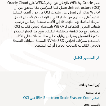
تفخر Oracle وWEKA بالإعلان عن توفر WEKA على Oracle Cloud
Infrastructure (OCI). تعمل كلتا الشركتين معًا للتحقق من أن
WEKA يمكن أن تعمل على مثيلات OCI من دون أنظمة تشغيل
لتقديم أعلى مستوى من الأداء الذي يطلبه العملاء لأحمال العمل
الحرجة الخاصة بهم. بالإضافة إلى الأداء، تحققنا أيضًا من ترتيب
طبقات التخزين الشفاف لـ WEKA باستخدام تخزين كائنات OCI
المتوافق مع S3 كطبقة منخفضة التكلفة. يتيح هذا الخيار للعملاء
إمكانية التشغيل بمقياس بيتابايت في نظام ملفات عالي الأداء
باستخدام محركات أقراص NVMe SSD المحلية للبيانات النشطة
وتخزين الكائنات للبيانات الجاهزة أو غير النشطة.
اقرأ المنشور الكامل
أبرز المدونات
23 فبراير، 2023
إصدار IBM Spectrum Scale Erasure Code على OCI
3 أغسطس 2022