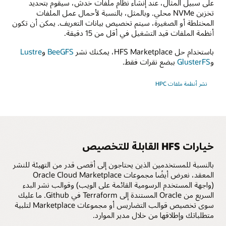
على سبيل المثال، عند إنشاء نظام ملفات خدش، سيقوم بتحديد
تخزين NVMe محلي. وبالمثل، بالنسبة لأحمال عمل الملفات
المختلطة أو الصغيرة، سيتم تخصيص بيانات التعريف. يمكن أن تكون
أنظمة الملفات قيد التشغيل في أقل من 15 دقيقة.
باستخدام حل HFS Marketplace، يمكنك نشر
BeeGFS
و
Lustre
و
GlusterFS
ببضع نقرات فقط.
نشر أنظمة ملفات HPC
خيارات HFS القابلة للتخصيص
بالنسبة للمستخدمين الذين يحتاجون إلى أقصى قدر من التهيئة للنشر
المعقد، نعرض أيضًا مجموعات Oracle Cloud Marketplace
(واجهة المستخدم الرسومية القائمة على الويب) وقوالب نشر البدء
السريع من Oracle المستندة إلى Terraform في Github. ما عليك
سوى تخصيص قوالب التضاريس أو مجموعات Marketplace لتلبية
متطلباتك وإطلاقها من خلال مدير الموارد.