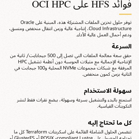
فوائد HFS على OCI HPC
توفر حلول تخزين الملفات المشتركة هذه، المبنية على Oracle
Cloud Infrastructure، إنتاجية عالية وزمن انتقال منخفض ومتسق،
ودعم أحمال العمل عالية الأداء.
السرعة
حقق سعة معالجة الملفات التي تصل إلى 500 جيجابايت/ ثانية من
الإنتاجية الإجمالية مع مثيلات الحوسبة دون أنظمة تشغيل HPC
المرفقة مع شبكات مجموعات NVMe المحلية و100 جيجابت في
الثانية بزمن كمون منخفض.
سهولة الاستخدام
استمتع بالبدء والتشغيل بسرعة وسهولة، ببضع نقرات فقط لنشر
التكوينات القياسية.
كل ما تحتاج إليه
تتضمن الحلول الشاملة القائمة على اسكربتات Terraform كل ما
تحتاجه للحصول على POSIX -compliant Lustre أو GlusterFS أو