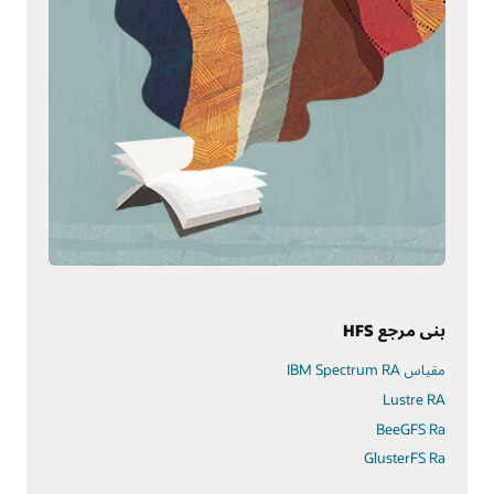
بنى مرجع HFS
مقياس IBM Spectrum RA
Lustre RA
BeeGFS Ra
GlusterFS Ra