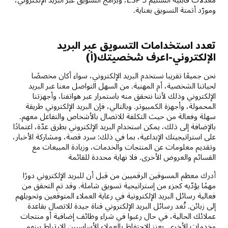
ومورّد أتمتة التسويق بعناية.
تعدد استخدامات التسويق عبر البريد
الإلكتروني-اعرف شخصيتك(أ)
نحن جميعًا تقريبا نستخدم البريد الإلكتروني، سواء أكان مخصصًا
لحياتنا الشخصية، أم المهنية. من السهل التواصل معنا عبر البريد
الإلكتروني وذلك لأننا نتحقق منه باستمرار عبر هواتفنا، وأجهزتنا
المحمولة، وأجهزة الكمبيوتر. وبالتالي، فإن البريد الإلكتروني طريقة
سهلة وفعالة من حيث التكلفة للاتصال بالأشخاص والتفاعل معهم.
بالإضافة إلى ذلك، يمكن استخدام البريد الإلكتروني بطرق عدّة، اعتمادًا
على استراتيجيتك الإبداعية، بما في ذلك: سرد قصة، ومشاركة الأخبار،
وتقديم معلومات عن المنتجات والخدمات، وزيادة المبيعات مع
القسائم والعروض الأخرى. فلا نهاية محددة للقائمة
أدرك معظم المسوقين الرقميين من قبل أن للبريد الإلكتروني دورًا
مهمًا يؤدّيه كجزء من إستراتيجية تسويق شاملة. وقد تم التحقق من
فعالية رسائل البريد الإلكترونية في رعاية العملاء المتوقعين وتحويلهم
إلى زبائن. تُعد رسائل البريد الإلكتروني قناة جيدة للاتصال بقاعدة
عملائك الحالية، في حال رغبوا في شراء وظائف إضافية أو منتجات
وخدمات الأخرى. يعزز الاحتفاظ بالعملاء الأساسيين الارتباط بينهم