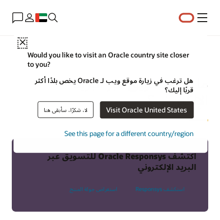
القائمة
Close
Would you like to visit an Oracle country site closer
to you?
ما هو التسويق عبر البريد
هل ترغب في زيارة موقع ويب لـ Oracle يخص بلدًا أكثر
قربًا إليك؟
الإلكتروني؟
Visit Oracle United States
لا، شكرًا، سأبقى هنا
See this page for a different country/region
اكتشف Oracle Responsys للتسويق عبر
البريد الإلكتروني
استكشف Responsys
استعراض جولة المنتج