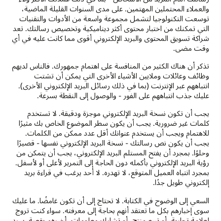
والعملاء المحتملين المهتمين. على مدى السنوات القليلة الماضية،
توسعت التكنولوجيا لتشمل مجموعة واسعة من الأدوات والتقنيات
التي تمكنك من اختبار محتوى أكثر ديناميكية وتخصيص رسالتك. تعد
شراكة تسويق المحتوى والبريد الإلكتروني أقوى مما كانت عليه في أي
وقت مضى.
تذكر أن هناك الكثير من المنافسة على اهتمام جمهورك. فالناس لديهم
وظائف وعائلات وملايين الأشياء الأخرى التي يمكن أن تشتت
انتباههم عبر الإنترنت (بما في ذلك رسائل البريد الإلكتروني الأخرى).
عليك جذب انتباههم على الفور - والوصول إلى النقطة بسرعة.
يجب أن تكون نسخة البريد الإلكتروني موجزة ودقيقة. لا تستخدم
كلمات غير ضرورية. يجب أن يكون سطر الموضوع الخاص بك مثيرًا
للاهتمام ويجب أن يستخدم عنوانك أقل عدد ممكن من الكلمات.
يجب أن يكون نص رسالتك - نسخة البريد الإلكتروني نفسها - قصيرًا
وحلوًا. بمجرد أن يفتح المستلم البريد الإلكتروني، يجب أن يتمكن من
رؤية البريد الإلكتروني بأكمله دون الحاجة إلى التمرير لأعلى أو لأسفل.
بمجرد انتباه العميل المتوقع، لا تهدره. لا أحد يرغب في قراءة بريد
إلكتروني طويل جدًا.
السعي إلى الوضوح في الكتابة. لا تحتاج إلى أن تكون غامضًا. ما عليك
سوى إخبارهم بكل ما تعتقد أنهم بحاجة إلى معرفته. سواء كنت تروج
لعلامة تجارية، أو تبيع منتج، أو تشارك معلومات، أخبرهم بقصة. سرد