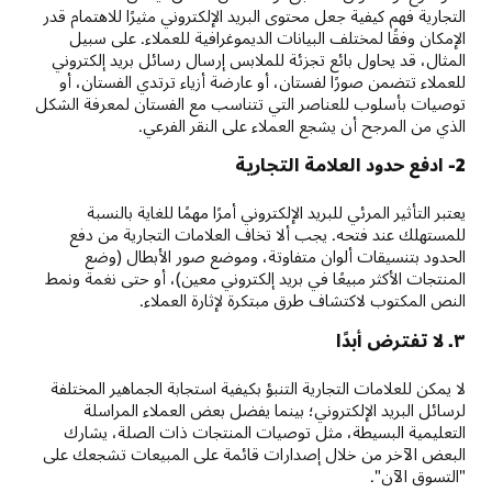
التجارية فهم كيفية جعل محتوى البريد الإلكتروني مثيرًا للاهتمام قدر
الإمكان وفقًا لمختلف البيانات الديموغرافية للعملاء. على سبيل
المثال، قد يحاول بائع تجزئة للملابس إرسال رسائل بريد إلكتروني
للعملاء تتضمن صورًا لفستان، أو عارضة أزياء ترتدي الفستان، أو
توصيات بأسلوب للعناصر التي تتناسب مع الفستان لمعرفة الشكل
الذي من المرجح أن يشجع العملاء على النقر الفرعي.
2- ادفع حدود العلامة التجارية
يعتبر التأثير المرئي للبريد الإلكتروني أمرًا مهمًا للغاية بالنسبة
للمستهلك عند فتحه. يجب ألا تخاف العلامات التجارية من دفع
الحدود بتنسيقات ألوان متفاوتة، وموضع صور الأبطال (وضع
المنتجات الأكثر مبيعًا في بريد إلكتروني معين)، أو حتى نغمة ونمط
النص المكتوب لاكتشاف طرق مبتكرة لإثارة العملاء.
٣. لا تفترض أبدًا
لا يمكن للعلامات التجارية التنبؤ بكيفية استجابة الجماهير المختلفة
لرسائل البريد الإلكتروني؛ بينما يفضل بعض العملاء المراسلة
التعليمية البسيطة، مثل توصيات المنتجات ذات الصلة، يشارك
البعض الآخر من خلال إصدارات قائمة على المبيعات تشجعك على
"التسوق الآن".