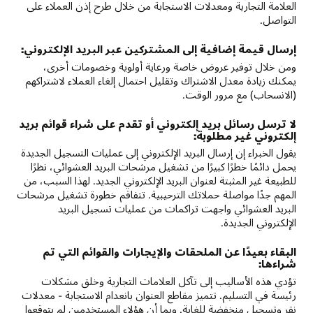
العلامة التجارية ومعدلات الاستجابة من خلال طرح إذن العملاء على
التواصل.
إرسال قيمة إضافية إلى المشتركين عبر البريد الإلكتروني:
ومن خلال توفير عروض خاصة ورعاية أولوية وخصومات أخرى،
يمكنك زيادة معدل الاشتراك وتقليل احتمال إلغاء العملاء لاشتراكهم
(الانسحاب) مع مرور الوقت.
لا ترسل رسائل بريد إلكتروني أو تقدم على شراء قوائم بريد
إلكتروني غير مطلوبة:
يقول الخبراء إن إرسال البريد الإلكتروني إلى عمليات التسجيل الجديدة
يحمل دائمًا خطرًا كبيرًا من تشغيل مرشحات البريد العشوائي، نظرًا
للطبيعة غير المثبتة لعنوان البريد الإلكتروني الجديد. لهذا السبب، من
المهم جدًا مواصلة حملاتك الترحيبية. تتفاقم خطورة تشغيل مرشحات
البريد العشوائي واجهت تراكمات من عمليات تسجيل البريد
الإلكتروني الجديدة.
البقاء بعيدًا عن الملحقات والإيجارات والقوائم التي تم
شراءها:
تؤدي هذه الأساليب إلى تآكل العلامات التجارية وخلق مشكلات
رئيسة في التسليم. تتميز مقاطع العنوان بانعدام الاستجابة - معدلات
نقر وتسجيل منخفضة للغاية. وبما أن هؤلاء المستخدمين لم يتوقعوا