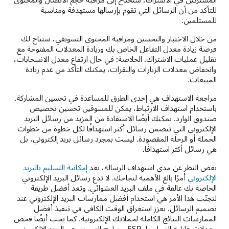
للتأكد من أن الرسائل التي تقوم بإرسالها مستهدفة ومناسبة
للمستلمين.
من خلال الاختبار والتحسين ومراقبة المحتوى التسويقي، ستتاح لك
فرصة زيادة معدل التفاعل الخاص بك وزيادة المعدلات المفتوحة مع
تقليل عمليات الاشتراك. الخلاصة: في حال ارتفاع معدل الانسحابات،
وانخفاض معدلات الزيارات والنقرات، يمكنك التأكد من عدم زيادة
المبيعات.
مراجعة الاستهداف هي إحدى الطرق للمساعدة في تحسين المشاركة.
باستخدام استهداف الارتباط، يمكن للمسوقين تحسين تخصيص
صندوق الوارد. يمكنك أيضًا الاستفادة من المزيد من رسائل البريد
الإلكتروني التي تتضمن رسائل أكثر استهدافًا لكل خطوة من خطوات
الحملة أو الرحلة المقصودة. ليست بمجرد رسائل بريد إلكتروني، بل
هي رسائل أكثر استهدافًا.
بغض النظر عن مدى استهداف الرسالة، يعد
إمكانية التسليم بالبريد
الإلكتروني
أمرًا بالغ الأهمية لنجاحك. لا تدع رسائل البريد الإلكتروني
الخاصة بك عالقة في ملف البريد العشوائي. وتعد أفضل طريقة
لتجنّب هذا الأمر هي استخدام أفضل ممارسات البريد الإلكتروني عند
تصميم الرسائل. يعزز استغراق الوقت الكافي في تنفيذ أفضل
الممارسات النتائج الكاملة لحملاتك الإلكترونية. كما يجب أيضًا فحص
معدلات قابلية التسليم لـ ESP، وبرامج التسويق عبر البريد الإلكتروني،