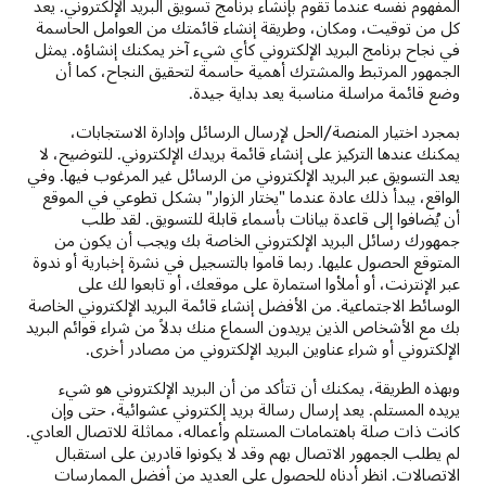
المفهوم نفسه عندما تقوم بإنشاء برنامج تسويق البريد الإلكتروني. يعد
كل من توقيت، ومكان، وطريقة إنشاء قائمتك من العوامل الحاسمة
في نجاح برنامج البريد الإلكتروني كأي شيء آخر يمكنك إنشاؤه. يمثل
الجمهور المرتبط والمشترك أهمية حاسمة لتحقيق النجاح، كما أن
وضع قائمة مراسلة مناسبة يعد بداية جيدة.
بمجرد اختيار المنصة/الحل لإرسال الرسائل وإدارة الاستجابات،
يمكنك عندها التركيز على إنشاء قائمة بريدك الإلكتروني. للتوضيح، لا
يعد التسويق عبر البريد الإلكتروني من الرسائل غير المرغوب فيها. وفي
الواقع، يبدأ ذلك عادة عندما "يختار الزوار" بشكل تطوعي في الموقع
أن يُضافوا إلى قاعدة بيانات بأسماء قابلة للتسويق. لقد طلب
جمهورك رسائل البريد الإلكتروني الخاصة بك ويجب أن يكون من
المتوقع الحصول عليها. ربما قاموا بالتسجيل في نشرة إخبارية أو ندوة
عبر الإنترنت، أو أملأوا استمارة على موقعك، أو تابعوا لك على
الوسائط الاجتماعية. من الأفضل إنشاء قائمة البريد الإلكتروني الخاصة
بك مع الأشخاص الذين يريدون السماع منك بدلاً من شراء قوائم البريد
الإلكتروني أو شراء عناوين البريد الإلكتروني من مصادر أخرى.
وبهذه الطريقة، يمكنك أن تتأكد من أن البريد الإلكتروني هو شيء
يريده المستلم. يعد إرسال رسالة بريد إلكتروني عشوائية، حتى وإن
كانت ذات صلة باهتمامات المستلم وأعماله، مماثلة للاتصال العادي.
لم يطلب الجمهور الاتصال بهم وقد لا يكونوا قادرين على استقبال
الاتصالات. انظر أدناه للحصول على العديد من أفضل الممارسات