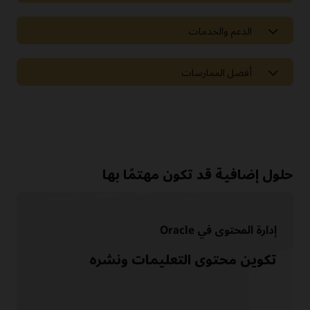
الدعم والخدمات
أفضل الممارسات
حلول إضافية قد تكون مهتمًا بها
إدارة المحتوى في Oracle
تكوين محتوى التعليمات ونشره
الوثائق
تقدم Oracle مجموعة كبيرة من الوثائق ومقاطع الفيديو والبرامج
التعليمية التي ستساعدك على معرفة المزيد حول Oracle Service.
طوّر مهاراتك في تجربة العملاء