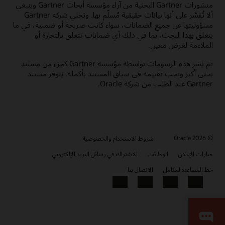
منشورات Gartner البحثية من آراء مؤسسة أبحاث Gartner وينبغي
ألا تُفسَّر على أنها بيانات حقيقية مُسلّم بها. وتخلي شركة Gartner
مسؤوليتها عن جميع الضمانات، سواء كانت صريحة أو ضمنية، في ما
يتعلق بهذا البحث، بما في ذلك أي ضمانات تتعلق بالتجارة أو
الملاءمة لغرض معين.
تم نشر هذه الرسومات بواسطة مؤسسة Gartner كجزء من مستند
بحثي أكبر ويجب تقييمه في سياق المستند بأكمله.‬ يتوفر مستند
Gartner عند الطلب من شركة Oracle.
© 2026 Oracle
شروط الاستخدام والخصوصية
خيارات الإعلان
الوظائف
الاشتراك في رسائل البريد الإلكتروني
خط المساعدة للتكامل
الاتصال بنا
YouTube
LinkedIn
Facebook
X