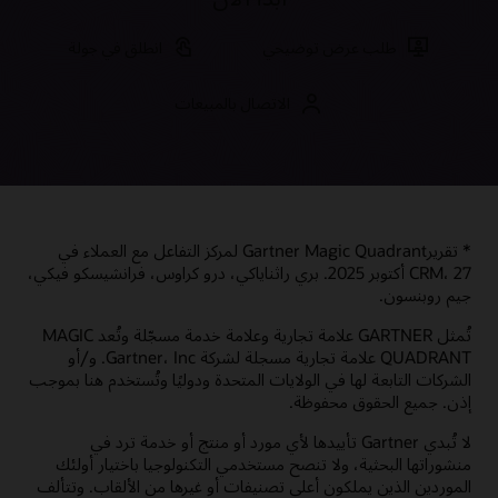
طلب عرض توضيحي
انطلق في جولة
الاتصال بالمبيعات
* تقريرGartner Magic Quadrant لمركز التفاعل مع العملاء في
CRM، 27 أكتوبر 2025. بري راثناياكي، درو كراوس، فرانشيسكو فيكي،
جيم روبنسون.
تُمثل GARTNER علامة تجارية وعلامة خدمة مسجّلة وتُعد MAGIC
QUADRANT علامة تجارية مسجلة لشركة Gartner، Inc. و/أو
الشركات التابعة لها في الولايات المتحدة ودوليًا وتُستخدم هنا بموجب
إذن. جميع الحقوق محفوظة.
‏‫لا تُبدي Gartner تأييدها لأي مورد أو منتج أو خدمة ترد في
منشوراتها البحثية، ولا تنصح مستخدمي التكنولوجيا باختيار أولئك
الموردين الذين يملكون أعلى تصنيفات أو غيرها من الألقاب.‬ وتتألف