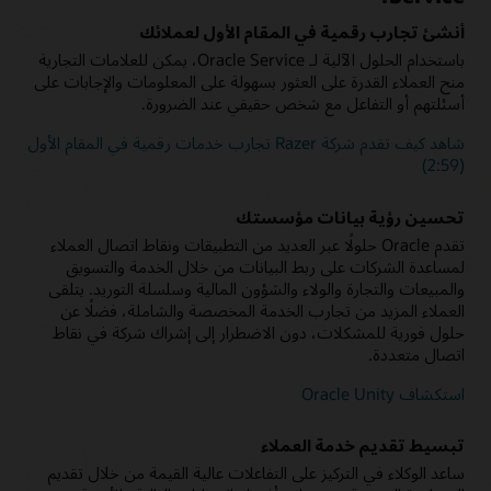
إضافة مهارات المساعد الرقمي
أو سؤال محدد. احتفظ بالسياق الكامل وسجل المحادثة للاستغناء عن
قم بزيادة مستوى مساعدك الرقمي عن طريق إضافة مهارات مسبقة
حاجة العملاء إلى تكرار أنفسهم عند إشراك فريق الخدمة لديك.
أنشئ تجارب رقمية في المقام الأول لعملائك
الإنشاء من مكتبة المهارات أو إنشاء مهاراتك الخاصة باستخدام أحد
باستخدام الحلول الآلية لـ Oracle Service، يمكن للعلامات التجارية
قوالب المهارات المتوفرة المتعددة. تستخدم المهارات محرك تعلم عميق
دعم الاستفسارات المتواصلة الأكثر تعقيدًا
منح العملاء القدرة على العثور بسهولة على المعلومات والإجابات على
متعدد اللغات NLP ومحرك تدفق حوار قوي ومكونات تكامل للاتصال
تتيح لك المحادثة غير المتزامنة ترحيل السياق والتاريخ من تفاعل مرتبط
بالأنظمة الخلفية مثل ERP وسلسلة التوريد وCRM.
أسئلتهم أو التفاعل مع شخص حقيقي عند الضرورة.
إلى التفاعل التالي عبر جميع قنوات الاتصال.
شاهد كيف تقدم شركة Razer تجارب خدمات رقمية في المقام الأول
التوجيه "كوكيل"
تعزيز إنتاجية الوكلاء
(2:59)
يمكنك تحديد قواعد الأعمال وإطلاقها لتحديد استفسارات العملاء التي
تساعد الإمكانات المدعومة بالذكاء الاصطناعي مثل SmartText
يجب إرسالها مباشرة إلى الإنسان المباشر والتي يمكن حلها بكفاءة من
وSmartAssistant الوكلاء على تقديم استجابات سريعة وملائمة ومتسقة
قبل وكيل رقمي ذكي.
تحسين رؤية بيانات مؤسستك
وحل المشكلات
تقدم Oracle حلولًا عبر العديد من التطبيقات ونقاط اتصال العملاء
ما المقصود بـ Oracle Digital Assistant؟
لمساعدة الشركات على ربط البيانات من خلال الخدمة والتسويق
الاستفادة من الخدمة الذاتية الموجهة (PDF)
والمبيعات والتجارة والولاء والشؤون المالية وسلسلة التوريد. يتلقى
العملاء المزيد من تجارب الخدمة المخصصة والشاملة، فضلًا عن
حلول فورية للمشكلات، دون الاضطرار إلى إشراك شركة في نقاط
اتصال متعددة.
استكشاف Oracle Unity
تبسيط تقديم خدمة العملاء
ساعد الوكلاء في التركيز على التفاعلات عالية القيمة من خلال تقديم