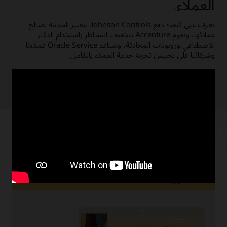
العملاء.
تعرف على كيفية دفع Johnson Controls لتغيير الخدمة لصالح
عملائها، وتقوم Accenture بتخفيف المخاطر باستخدام الذكاء
الاصطناعي وروبوتات المحادثة، وتساعد Oracle Service عملاءنا
وشركائنا على تحسين تجربة خدمة العملاء بالكامل.
تعرَّف على المزيد (1:55)
الموارد
جهوزية السحابة